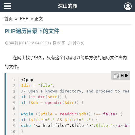
深山的鹿
首页
PHP
正文
PHP遍历目录下的文件
8年前 (2018-12-04 09:01)
58字
抢沙发
在网上找了很久，只有这个代码可以简单方便的遍历文件夹内
的文件。
PHP
<?php
$dir
=
"file"
;
// Open a known directory, and proceed to read 
if
(
is_dir
(
$dir
)
)
{
if
(
$dh
=
opendir
(
$dir
)
)
{
while
(
(
$file
=
readdir
(
$dh
)
)
!==
false
)
{
if
(
$file
!=
"."
&&
$file
!=
".."
)
{
echo
 "
<a href=file/".$file.">
".$file."
</
a
>
<
br
>
"
}