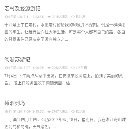
宏村及婺源游记
9年前 (2017-11-15 23:31)
2515人围观
抢沙发
十四号上午在宏村，水墨宏村留给我的印象并不深刻。倒是一群群绘
画的学生，让我有些向往大学生活。可是每个人都有自己的路，各自
的背景条件已经决定了没有独立之...
闽浙苏游记
9年前 (2017-07-16 00:56)
2962人围观
1次吐槽
7月4日 下午两点从家中出发，在安徽某段高速上，拍到了美丽的黄
昏。 晚上在服务区吃了两碗泡面，估...
嵊泗列岛
9年前 (2017-06-19 15:30)
2767人围观
抢沙发
丁酉年四月廿四，公历2017年6月18日，星期日。我在浙江舟山嵊
泗列岛和尚礁，天气晴朗。...