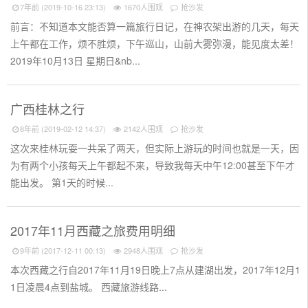
7年前 (2019-10-16 23:13)
1670人围观
抢沙发
前言：不知道本文能否算一篇旅行日记，在神农架出游的几天，每天
上午都在工作，烦不胜烦，下午巡山，山前大雾弥漫，能见度太差！
2019年10月13日 星期日&nb...
广西桂林之行
8年前 (2019-02-12 14:37)
2142人围观
抢沙发
这次来桂林玩耍一共呆了两天，但实际上游玩的时间也就是一天，因
为有两个小孩每天上午都起不来，导致我每天中午12:00甚至下午才
能出发。 第1天的时候...
2017年11月西藏之旅费用明细
9年前 (2017-12-11 00:13)
2948人围观
抢沙发
本次西藏之行自2017年11月19日晚上7点从建湖出发，2017年12月1
1日凌晨4点到盐城。 西藏旅游线路...