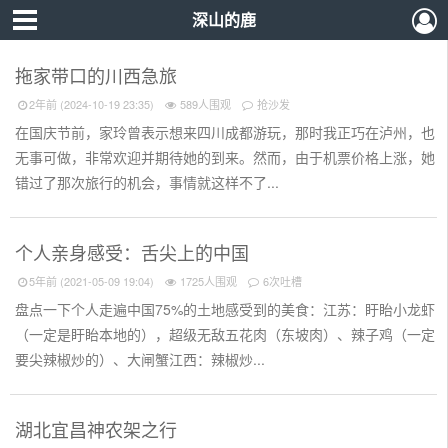
深山的鹿
拖家带口的川西急旅
2年前 (2024-10-19 23:35)
589人围观
抢沙发
在国庆节前，家玲曾表示想来四川成都游玩，那时我正巧在泸州，也
无事可做，非常欢迎并期待她的到来。然而，由于机票价格上涨，她
错过了那次旅行的机会，事情就这样不了...
个人亲身感受：舌尖上的中国
5年前 (2021-05-09 19:04)
1725人围观
6次吐槽
盘点一下个人走遍中国75%的土地感受到的美食：江苏：盱眙小龙虾
（一定是盱眙本地的），超级无敌五花肉（东坡肉）、辣子鸡（一定
要尖辣椒炒的）、大闸蟹江西：辣椒炒...
湖北宜昌神农架之行