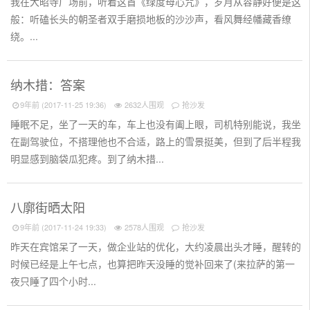
我在大昭寺广场前，听着这首《绿度母心咒》，岁月从容静好便是这
般：听磕长头的朝圣者双手磨损地板的沙沙声，看风舞经幡藏香缭
绕。...
纳木措：答案
9年前 (2017-11-25 19:36)
2632人围观
抢沙发
睡眠不足，坐了一天的车，车上也没有阖上眼，司机特别能说，我坐
在副驾驶位，不搭理他也不合适，路上的雪景挺美，但到了后半程我
明显感到脑袋瓜犯疼。到了纳木措...
八廓街晒太阳
9年前 (2017-11-24 19:33)
2578人围观
抢沙发
昨天在宾馆呆了一天，做企业站的优化，大约凌晨出头才睡，醒转的
时候已经是上午七点，也算把昨天没睡的觉补回来了(来拉萨的第一
夜只睡了四个小时...