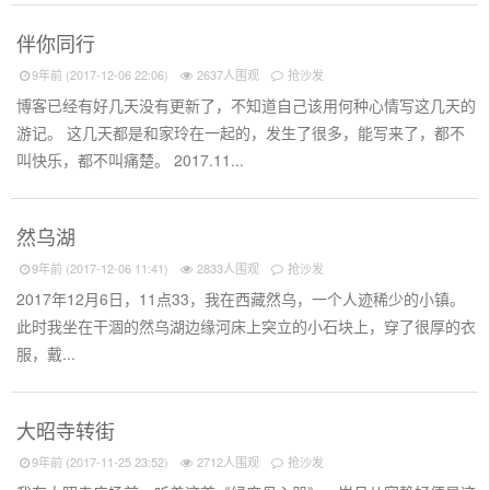
伴你同行
9年前 (2017-12-06 22:06)
2637人围观
抢沙发
博客已经有好几天没有更新了，不知道自己该用何种心情写这几天的
游记。 这几天都是和家玲在一起的，发生了很多，能写来了，都不
叫快乐，都不叫痛楚。 2017.11...
然乌湖
9年前 (2017-12-06 11:41)
2833人围观
抢沙发
2017年12月6日，11点33，我在西藏然乌，一个人迹稀少的小镇。
此时我坐在干涸的然乌湖边缘河床上突立的小石块上，穿了很厚的衣
服，戴...
大昭寺转街
9年前 (2017-11-25 23:52)
2712人围观
抢沙发