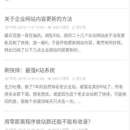
关于企业网站内容更新的方法
7年前 (2019-11-01 16:40)
1934人围观
抢沙发
最近百度一直在抽风，胡乱K站，我的二十几个企业网站由于没有更
新且刷了快排，逐一被K。于是开始更新网站内容，果然有所好转。
特此归纳了以下几点企业网站内容更新的...
刷快排：最强K站系统
7年前 (2019-10-30 21:58)
3902人围观
抢沙发
无力吐槽，做了7年的自然排名老企业站，被莫名其妙K站了，所有
排名全部下调。想来想去，或是因为这个老企业站刷了快排，可是纳
闷的是，我每个关键词每天只点击一次，...
用零距离程序做站群还能不能有收录？
7年前 (2019-10-08 23:47)
2629人围观
1次吐槽