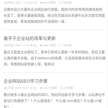
5年前 (2021-11-20 23:13)
824人围观
2次吐槽
近期对自己大量的企业网站进行改版，网站CMS的导致伪静态规则
也变了，致使大量链接改版。经过在百度站长资源平台多次提交改版
规则发现，原来改版规则并不适用同一域...
着手于企业站的改革与更新
5年前 (2021-11-16 08:02)
969人围观
1次吐槽
最近又复盘企业网站了。原本已经停止更新一年多的网站，现在又要
认真的着手去做。由于dedecms的收费，以及现有版本存在过多的漏
洞，导致网站经常被入侵，我将对...
企业网站SEO学习步骤
7年前 (2019-12-01 18:03)
2107人围观
2次吐槽
教过很多人做企业网站的SEO，特此列出新手学习步骤，以后再也不
尝试口传面授了！1.什么是域名？ 什么是.com域名？什么是.cn域
名？...