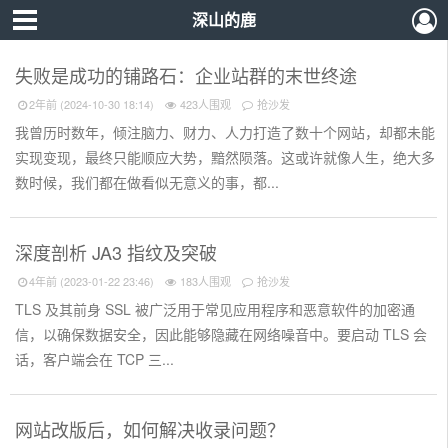
深山的鹿
失败是成功的铺路石：企业站群的末世终途
2年前 (2024-10-30 18:14)
423人围观
抢沙发
我曾历时数年，倾注脑力、财力、人力打造了数十个网站，却都未能
实现变现，最终只能顺应大势，黯然陨落。这或许就像人生，绝大多
数时候，我们都在做看似无意义的事，都...
深度剖析 JA3 指纹及突破
4年前 (2023-01-22 23:46)
183人围观
抢沙发
TLS 及其前身 SSL 被广泛用于常见应用程序和恶意软件的加密通
信，以确保数据安全，因此能够隐藏在网络噪音中。要启动 TLS 会
话，客户端会在 TCP 三...
网站改版后，如何解决收录问题？