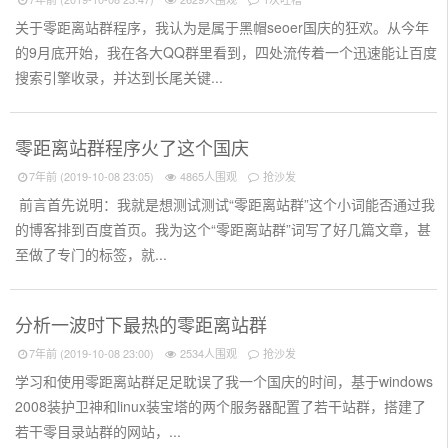
‌关于零距离站群程序，我认为是属于黑帽seoer国庆的狂欢。从今年
的9月底开始，我在各大QQ群里看到，四处流传着一个迅速能让百度
搜索引擎收录，并达到长尾关键...
零距离站群程序火了这个国庆
7年前 (2019-10-08 23:05)
4865人围观
抢沙发
前言首先说明：我就是想测试测试“零距离站群”这个小词能否通过我
的博客排到百度首页。我为这个“零距离站群”词写了好几篇文章，甚
至做了专门的标签，就...
分析一波时下最热的零距离站群
7年前 (2019-10-08 23:00)
2534人围观
抢沙发
学习和使用零距离站群足足耽误了我一个国庆的时间，基于windows
2008装护卫神和linux装宝塔的两个服务器配置了若干站群，搭建了
若干零目录站群的网站，...