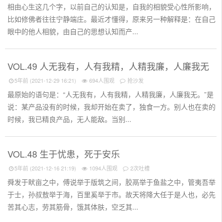
相由心生这几个字，以前自己的认知是，自我的相貌受心性所影响，
比如修佛者往往宁静端庄。最近才懂得，原来另一种解释是：在自己
眼中的他人相貌，由自己的思想认知而产...
VOL.49 人无我有，人有我精，人精我廉，人廉我无
5年前 (2021-12-29 16:21)
694人围观
抢沙发
最原始的语句是：“人无我有，人有我精，人精我廉，人廉我无。”是
说：某产品没有的时候，我却开始在卖了，独食一方。别人也在卖的
时候，我已精良产品，无人能敌。当别...
VOL.48 生于忧患，死于安乐
5年前 (2021-12-16 21:19)
1094人围观
2次吐槽
舜发于畎亩之中，傅说举于版筑之间，胶鬲举于鱼盐之中，管夷吾举
于士，孙叔敖举于海，百里奚举于市。故天将降大任于是人也，必先
苦其心志，劳其筋骨，饿其体肤，空乏其...