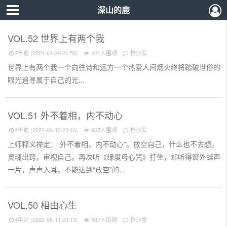
深山的鹿
VOL.52 世界上有两个我
2年前 (2024-04-29 22:58)
431人围观
抢沙发
世界上有两个我一个向往诗和远方一个热爱人间烟火终将踏破世俗的
眼光追寻属于自己的光...
VOL.51 外不着相，内不动心
4年前 (2022-06-12 23:16)
605人围观
抢沙发
上师释义禅定：“外不着相，内不动心”。放空自己，什么也不去想，
灵魂出窍，审视自己。再次听《绿度母心咒》打坐，却听得窗外蛙声
一片，声声入耳，不能达到“放空”的...
VOL.50 相由心生
4年前 (2022-06-11 23:13)
587人围观
抢沙发