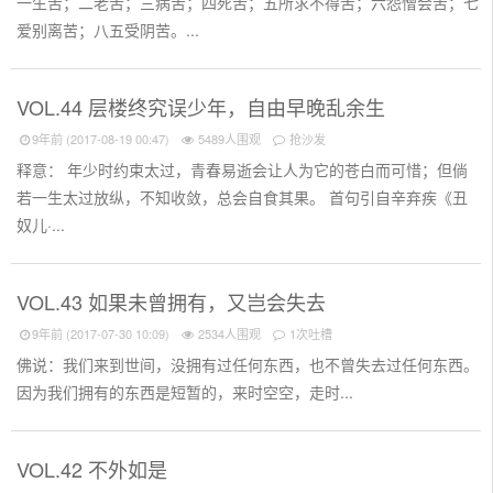
一生苦；二老苦；三病苦；四死苦；五所求不得苦；六怨憎会苦；七
爱别离苦；八五受阴苦。...
VOL.44 层楼终究误少年，自由早晚乱余生
9年前 (2017-08-19 00:47)
5489人围观
抢沙发
释意： 年少时约束太过，青春易逝会让人为它的苍白而可惜；但倘
若一生太过放纵，不知收敛，总会自食其果。 首句引自辛弃疾《丑
奴儿·...
VOL.43 如果未曾拥有，又岂会失去
9年前 (2017-07-30 10:09)
2534人围观
1次吐槽
佛说：我们来到世间，没拥有过任何东西，也不曾失去过任何东西。
因为我们拥有的东西是短暂的，来时空空，走时...
VOL.42 不外如是