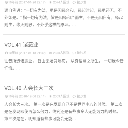
10年前 (2017-01-26 22:17)
2574人围观
抢沙发
源自佛语：“一切有为法，尽是因缘合和，缘起时起，缘尽还无，不
外如是。” 指一切有为法，皆是因缘和合而生，不是无因自有。缘起
则生，缘灭则散，不外乎这样的原理。...
VOL.41 诸恶业
10年前 (2017-01-18 21:42)
2375人围观
抢沙发
往昔所造诸恶业， 皆由无始贪嗔痴， 从身语意之所生， 一切我今皆
忏悔。...
VOL.40 人会长大三次
10年前 (2016-12-06 22:11)
2309人围观
抢沙发
人会长大三次。 第一次是在发现自己不是世界中心的时候。 第二次
是在发现即使再怎么努力，终究还是有些事令人无能为力的时候。
第三次是在，明知道有些事可能会无能...