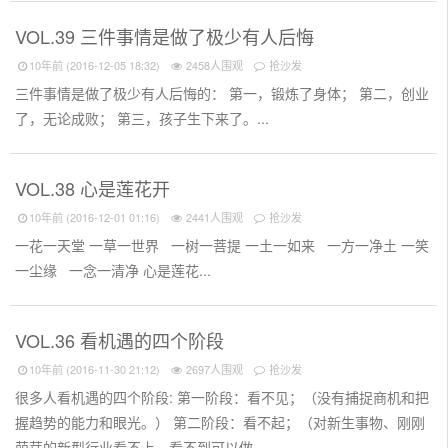
VOL.39 三件事情是做了极少有人后悔
10年前 (2016-12-05 18:32)
2458人围观
抢沙发
三件事情是做了极少有人后悔的： 第一，锻炼了身体； 第二，创业
了，无论成败； 第三，孩子生下来了。...
VOL.38 心是莲花开
10年前 (2016-12-01 01:16)
2441人围观
抢沙发
一花一天堂 一草一世界 一树一菩提 一土一如来 一方一净土 一笑
一尘缘 一念一清净 心是莲花...
VOL.36 看机遇的四个阶段
10年前 (2016-11-30 21:12)
2697人围观
抢沙发
很多人看机遇的四个阶段: 第一阶段：看不见；（没有捕捉商机和把
握趋势的能力和眼光。） 第二阶段：看不起；（对新生事物、刚刚
萌芽的新型行业看不上，看不到可以做...