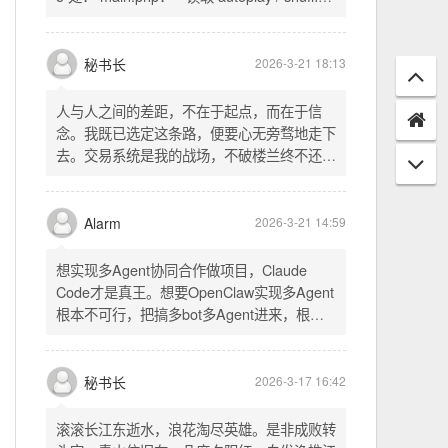
配置项 - 保存时写入这两个配置 - 表单中新增
一行两个复选框（自动播放音乐 / 默认随机播
放），带配套 CSS track.php： - 在 var
秘书长
2026-3-21 18:13
playlist = [...] 后面输出 _p4zAutoplay 和
_p4zShuffle 两个 JS 变量 script.js： -
人与人之间的差距，不在于起点，而在于信
autoplay 从后端变量读取，不再硬编码 false
念。我既已选定这条路，便要心无旁骛地走下
- shuffle 后台开启时强制随机，否则走
去。交易系统是我的战场，不破楼兰终不还。
localStorage 用户偏好
一切桎梏，皆为浮云；一切杂念，皆可舍弃。
唯有目标，不可动摇。
Alarm
2026-3-21 14:59
想实现多Agent协同合作做项目，Claude
Code才是真王。想要OpenClaw实现多Agent
根本不可行，把搞多bot多Agent进来，根本
就是给opus画蛇添足。
秘书长
2026-3-17 16:42
滚滚长江东逝水，浪花淘尽英雄。是非成败转