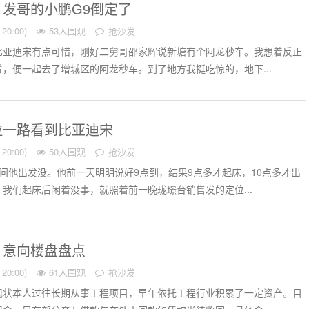
，发哥的小鹏G9倒定了
20:00)
53人围观
抢沙发
比亚迪宋有点可惜，刚好二舅哥邵家辉说新塘有个阿龙秒车。我想着反正
，便一起去了增城区的阿龙秒车。到了地方我挺吃惊的，地下...
拉一路看到比亚迪宋
20:00)
50人围观
抢沙发
问他出发没。他前一天明明说好9点到，结果9点多才起床，10点多才出
我们起床后闲着没事，就照着前一晚珑璟台销售发的定位...
，意向楼盘盘点
20:00)
61人围观
抢沙发
现状本人过往长期从事工程项目，早年依托工程行业积累了一定资产。目