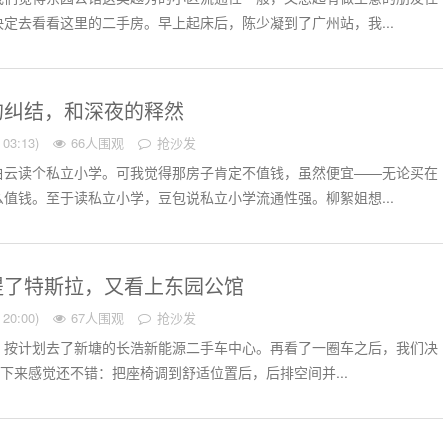
定去看看这里的二手房。早上起床后，陈少凝到了广州站，我...
的纠结，和深夜的释然
03:13)
66人围观
抢沙发
白云读个私立小学。可我觉得那房子肯定不值钱，虽然便宜——无论买在
值钱。至于读私立小学，豆包说私立小学流通性强。柳絮姐想...
提了特斯拉，又看上东园公馆
20:00)
67人围观
抢沙发
，按计划去了新塘的长浩新能源二手车中心。再看了一圈车之后，我们决
试驾下来感觉还不错：把座椅调到舒适位置后，后排空间并...