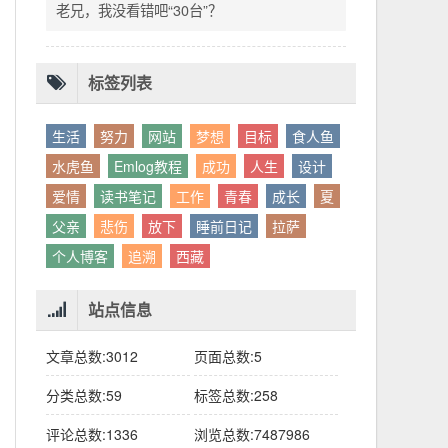
别人眼中的应该。这句话不是安慰，是提醒：
老兄，我没看错吧“30台”？
你的人生，不需要复刻任何人的轨迹。
标签列表
生活
努力
网站
梦想
目标
食人鱼
水虎鱼
Emlog教程
成功
人生
设计
爱情
读书笔记
工作
青春
成长
夏
父亲
悲伤
放下
睡前日记
拉萨
个人博客
追溯
西藏
站点信息
文章总数:3012
页面总数:5
分类总数:59
标签总数:258
评论总数:1336
浏览总数:7487986