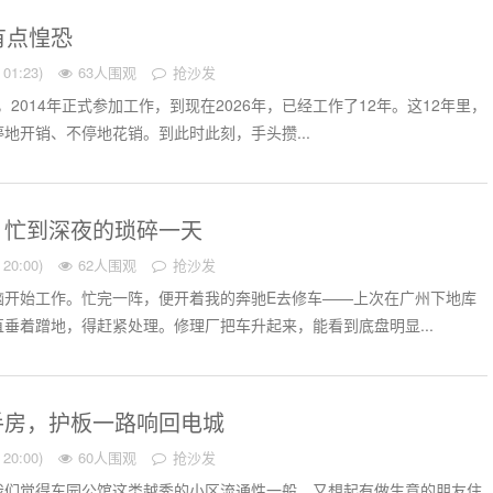
有点惶恐
01:23)
63人围观
抢沙发
业，2014年正式参加工作，到现在2026年，已经工作了12年。这12年里，
地开销、不停地花销。到此时此刻，手头攒...
、忙到深夜的琐碎一天
20:00)
62人围观
抢沙发
脑开始工作。忙完一阵，便开着我的奔驰E去修车——上次在广州下地库
垂着蹭地，得赶紧处理。修理厂把车升起来，能看到底盘明显...
手房，护板一路响回电城
20:00)
60人围观
抢沙发
我们觉得东园公馆这类越秀的小区流通性一般，又想起有做生意的朋友住