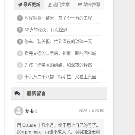
最近更新
热门文章
站长推荐
浑浑噩噩一整天，签了个十万的工程
1
32岁的深夜，有点惶恐
2
修车、装盖板、忙到深夜的琐碎一天
3
看完文德的二手房，护板一路响回电城
4
为孩子选学区的纠结，和深夜的释然
5
十六万二千八提了特斯拉，又看上东园公馆
6
最新留言
秘书长
2026-4-6 23:50
用 Claude 十几个月，终于用上自己的号了。
20x pro max，再也不求人了。明明知道无利