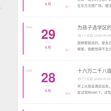
6月
在东方文德广场，便决
周一
个人随笔
为孩子选学区
29
2026
1个月前 (2026-06-29 
按柳絮姐说的，是去
6月
哪里，我都觉得不怎么
周一
个人日记
十六万二千八
28
2026
1个月前 (2026-06-28 
早上从丽呈酒店出发
6月
定试驾Model Y。
周日