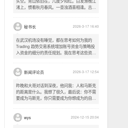
头空。青山依旧在，几度夕阳红。白发渔樵江
渚上，惯看秋月春风。一壶浊酒喜相逢。古今
多少事，都付笑谈中。这首词是《三国演义》
的开篇词，气势磅礴，感慨历史兴衰、人生短
暂。晚饭时在墙上看到这句诗，让人感慨万
秘书长
2026-3-17 16:40
千。历史长河滚滚向前，多少英雄豪杰都随江
水而去。人生短暂，更应珍惜当下，做好每一
在武汉机场没有睡觉，都在思考如何为我的
件事。
Trading 趋势交易系统增加账号资金与策略投
入资金的细分的责任规划。我在思考这些资金
的关系以及逻辑，账号资金是总资金池，策略
投入资金是每个策略单独分配的资金。昨天回
到家之后，我也在为博客增加这些功能，把交
新闻评论员
2026-3-17 12:54
易系统理念落实到代码层面。东西用久了需要
维护，人也是一样，累了就要好好休息。
昨晚和大哥对话到深夜，他问我：人和马斯克
的距离是什么。我想了很久，最后说：你不需
要成为马斯克，你只需要成为你想成为的自
己。说完这句话，我自己也被触动了。我们总
以为差距是钱、是资源、是运气，但真正的差
距可能是——马斯克从不问我应该成为谁，他
wys
2024-12-15 20:04
只问我想做什么。而我们，花了太多时间活成