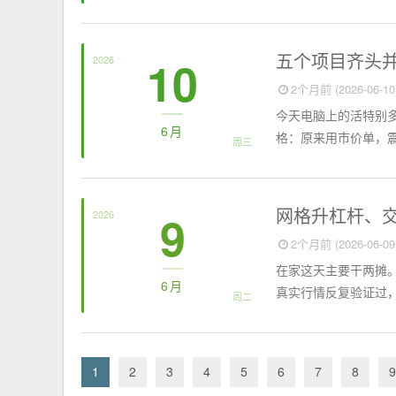
个人日记
五个项目齐头
10
2026
2个月前 (2026-06-10 
今天电脑上的活特别多
6月
格：原来用市价单，震荡
周三
个人日记
网格升杠杆、
9
2026
2个月前 (2026-06-09 
在家这天主要干两摊。
6月
真实行情反复验证过，
周二
1
2
3
4
5
6
7
8
9