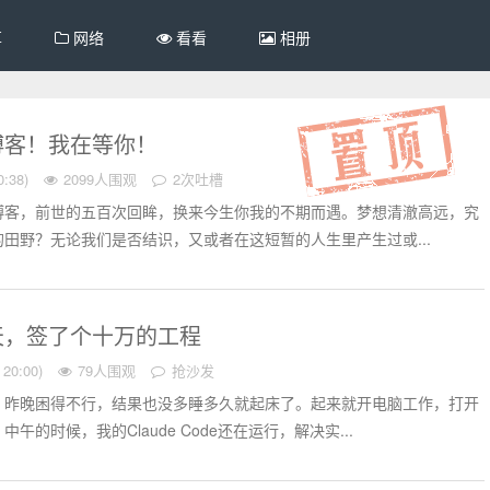
享
网络
看看
相册
博客！我在等你！
:38)
2099人围观
2次吐槽
博客，前世的五百次回眸，换来今生你我的不期而遇。梦想清澈高远，究
田野？无论我们是否结识，又或者在这短暂的人生里产生过或...
天，签了个十万的工程
20:00)
79人围观
抢沙发
，昨晚困得不行，结果也没多睡多久就起床了。起来就开电脑工作，打开
午的时候，我的Claude Code还在运行，解决实...