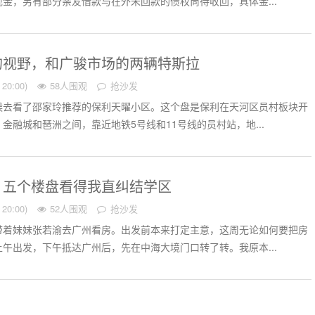
金，另有部分亲友借款与在外未回款的债权尚待收回，具体金...
的视野，和广骏市场的两辆特斯拉
20:00)
58人围观
抢沙发
候去看了邵家玲推荐的保利天曜小区。这个盘是保利在天河区员村板块开
金融城和琶洲之间，靠近地铁5号线和11号线的员村站，地...
，五个楼盘看得我直纠结学区
20:00)
52人围观
抢沙发
带着妹妹张若渝去广州看房。出发前本来打定主意，这周无论如何要把房
午出发，下午抵达广州后，先在中海大境门口转了转。我原本...