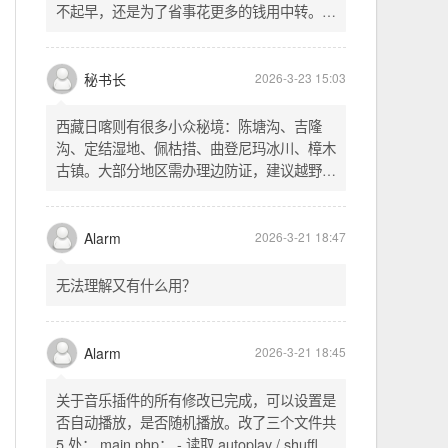
不起早，还是为了省事花更多的钱用中转。链
式代理两层梯子上美国家庭静态 ip 登号，
SSH 用 gost 做 HTTP+SOCKS 转换才能用
多 Agent。配置麻烦了点，设定好了后直接任
秘书长
2026-3-23 15:03
意 IP 进行 SSH 登录。畅用，值得纪念。
西藏日喀则有很多小众秘境：陈塘沟、吉隆
沟、定结湿地、佩枯措、曲登尼玛冰川、樟木
古镇。大部分地区需办理边防证，建议越野
车，最佳季节 5-10 月。从日喀则出发可陆路
经吉隆口岸前往加德满都，沿途风景绝美。
Alarm
2026-3-21 18:47
无法理解又有什么用？
Alarm
2026-3-21 18:45
关于音乐插件的所有修改已完成，可以设置是
否自动播放，是否随机播放。改了三个文件共
5 处： main.php： - 读取 autoplay / shuffle