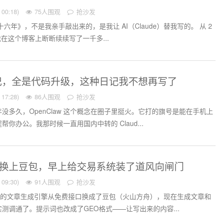
00:18)
75人围观
抢沙发
六年》，不是我亲手敲出来的，是我让 AI（Claude）替我写的。 从 2
年，我在这个博客上断断续续写了一千多...
记，全是代码升级，这种日记我不想再写了
17:28)
86人围观
抢沙发
没多久，OpenClaw 这个概念在圈子里挺火。它打的旗号是能在手机上
你办公。我那时候一直用国内中转的 Claud...
”换上豆包，早上给交易系统装了道风向闸门
09:30)
91人围观
抢沙发
目的文章生成引擎从免费接口换成了豆包（火山方舟），现在生成文章和
测调通了。提示词也改成了GEO格式——让写出来的内容...