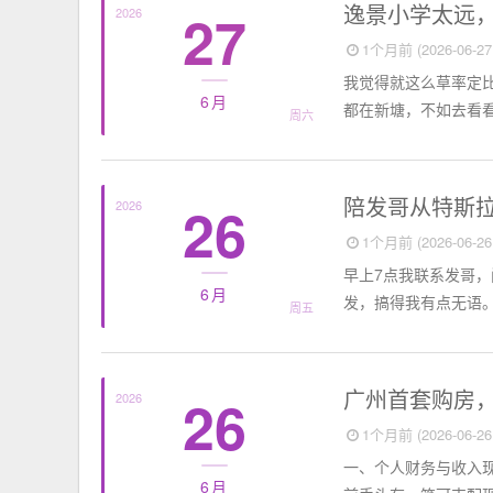
个人日记
逸景小学太远
27
2026
1个月前 (2026-06-27 
我觉得就这么草率定
6月
都在新塘，不如去看看
周六
个人日记
陪发哥从特斯
26
2026
1个月前 (2026-06-26 
早上7点我联系发哥，
6月
发，搞得我有点无语。
周五
个人随笔
广州首套购房
26
2026
1个月前 (2026-06-26 
一、个人财务与收入
6月