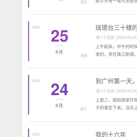
前手头有一笔可支配现
周五
个人日记
珑璟台三十楼
25
2026
1个月前 (2026-06-25 
上午起床，中午的时
6月
发的，夹在珠江新城、
周四
个人日记
到广州第一天
24
2026
1个月前 (2026-06-24 
上周三，我和邵家玲
6月
子的事定下来。当天上
周三
个人小结
我的十六年
2026