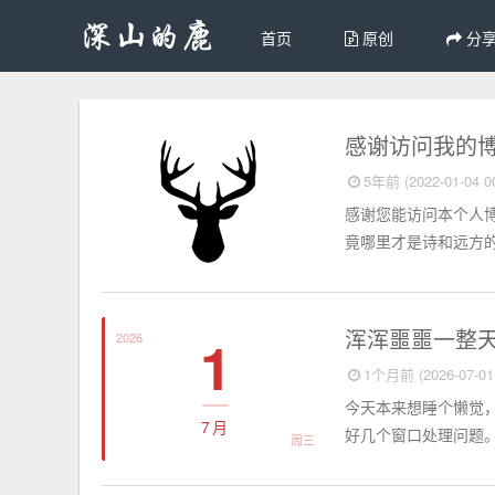
首页
原创
分
个人博客
感谢访问我的
5年前 (2022-01-04 00
感谢您能访问本个人
竟哪里才是诗和远方的
个人日记
浑浑噩噩一整
1
2026
1个月前 (2026-07-01 
今天本来想睡个懒觉
7月
好几个窗口处理问题。中
周三