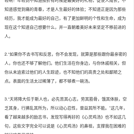
轻啊！年轻到不知道挫折有时候是最美好的礼物，促使人成长；不
知道感觉到痛的青春，才是人生最好的体验；不知道正是因为那些
经历，我才能成为最好的自己，有了更加鲜明的个性和生命，成为
现在这个知道自己想要什么，并一直朝着美好未来坚定不移前进的
人。
2.“如果你不去书写和反思，你不会发现，就算是那些跟你最亲密的
人，你也还不够了解他们。他们生活在你身边，与你休戚相关，但
你从未追索过他们的人生踪迹，也不知他们的高贵之处和鄙陋之
点。表面的生活太过稀薄了，都不够煮一碗汤。
3.“天将降大任于斯人也，必先苦其心志，劳其筋骨，饿其体肤，空
乏其身，行拂乱其所为，所以动心忍性，曾益其所不能。”这几年，
看了越来越多的励志书，发现写得再好的《心灵鸡汤》也不如这几
句，这些文字完全可以说是《心灵鸡汤》的鼻祖，支撑我在困难的