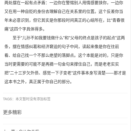
两处摆在一起有点矛盾：一边你在警惕别人用情感要挟你，一边你
又在用一种自贬的身份去理解自己在关系里的位置。这个反差你当
年未必意识到，但它其实是你那段时间真正的心结所在，比"青春很
痛"这四个字具体得多。
至于"儿孙不如我要钱做什么"和"父母的终点是孩子的起点"这两
条，摆在情感纠葛和经济窘迫的句子中间，读起来像是你在往前
看、给自己找一个不那么绝望的落脚点。这个本能是对的，只是你
当时更需要的可能不是再摘一句金句来撑住自己，而是老老实实
把"二十三岁欠外债、感觉一下子变老"这件事本身写清楚——那才是
这本书之外，真正属于你自己的部分。
TAGS：本文暂时没有添加标签
更多精彩