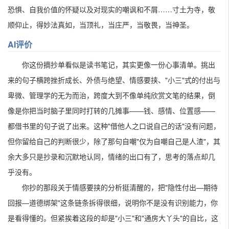
恐惧、自我价值的怀疑以及对现实的嘲讽和不屑……寸土为寺，敬
顺仰止，得妙法真如，当顶礼，当庄严，当敬畏，当神圣。
AI评价
你这份摘抄单看似是读书笔记，其实更像一份心事清单。挑出
来的句子横跨挫折成长、外债与绝望、情感要挟、"小三"式的付出与
卑微、管理学的无为而治，跨度大到不像单纯欣赏文笔的结果，倒
像是你把当时脑子里同时打转的几摊事——钱、感情、位置感——
都借书里的句子说了出来。这种"借他人之口说自己的话"没有问题，
但你留给自己的判断很少，除了那句自嘲"仅为自嘲自己是人渣"，其
余大多只是抄录和沉默地认同，情绪的出口有了，思考的落点却几
乎没有。
你抄的那段关于情感要挟的分析挺清醒的，把"隐性付出—期待
回报—道德绑架"这条链条拆得很细，说明你不是没有识别能力，你
是看得懂的。但紧挨着这段的却是"小三"和"通房大丫头"的自比，这