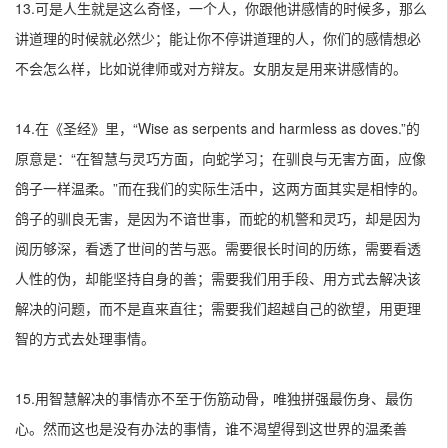
13.可是人生就是这么奇怪，一个人，你跟他讲感情的时候多，那么
讲道理的时候就必然少；能让你不停讲道理的人，你们的感情想必
不会怎么样，比如说律师或对方辩友。女朋友是用来讲感情的。
14.在《圣经》里，“Wise as serpents and harmless as doves.”的
原意是：“在智慧与灵巧方面，向蛇学习；在驯良与无害方面，应像
鸽子一样温柔。”而在我们的实际生活中，这两方面其实是相悖的。
鸽子的驯良无害，是因为不谙世事，而蛇的机警和灵巧，却是因为
阅历够深，看透了世间的苦与恶。需要很长时间的历练，需要看透
人性的伪，却能坚持自身的善；需要我们用手段、用方式去解决该
解决的问题，而不是直来直往；需要我们超越自己的欲望，用更理
智的方式去处理事情。
15.用智慧解决的事情亦不至于伤筋动骨，唯独拼强最伤身、最伤
心。然而这也是没有办法的事情，谁不渴望得到这世界的温柔善