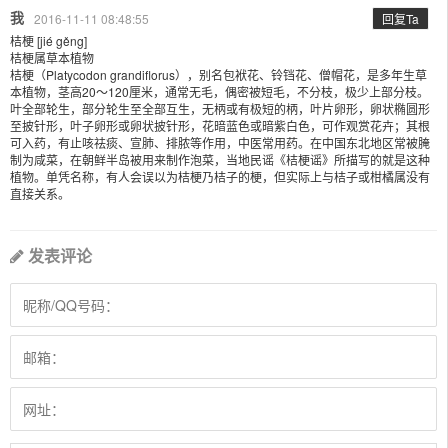
我
2016-11-11 08:48:55
回复Ta
桔梗 [jié gěng]
桔梗属草本植物
桔梗（Platycodon grandiflorus），别名包袱花、铃铛花、僧帽花，是多年生草
本植物，茎高20～120厘米，通常无毛，偶密被短毛，不分枝，极少上部分枝。
叶全部轮生，部分轮生至全部互生，无柄或有极短的柄，叶片卵形，卵状椭圆形
至披针形，叶子卵形或卵状披针形，花暗蓝色或暗紫白色，可作观赏花卉；其根
可入药，有止咳祛痰、宣肺、排脓等作用，中医常用药。在中国东北地区常被腌
制为咸菜，在朝鲜半岛被用来制作泡菜，当地民谣《桔梗谣》所描写的就是这种
植物。单凭名称，有人会误以为桔梗乃桔子的梗，但实际上与桔子或柑橘属没有
直接关系。
发表评论