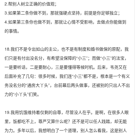
2.帮别人树立正确的价值观；
3.如果第二条你做不到，那就强硬点坚持，前提是你足够独立；
4.如果第三条你也做不到，那就让心情不受影响，去做点你能做到
的事情。
18.我们不是令出如山的主公，也不是有制度和婚书做保的原配，我
们只是有付出没名分，有希望没保障的“小三”；而做“小三”的法宝，
一是要听话，二是要耐心，三是要懂得等候时机。后来，韦尧又在
后面补充了几句：很多时候，我们连“小三”都不是，根本是一个有义
务没名分的“通房大丫头”，台前幕后两头做事，还被别的只出人不出
力的“小丫头”们笑。
19.我用饥饿维持着仅剩的自尊，尽管没人在乎。是啊，在很多人眼
里，饭都吃不上，尊严又算什么呢？还不是可以任人践踏，却无能
为力。多年以后，我想明白了一个道理，别人怎么看我，这是别人