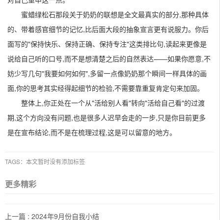
蜜蜡绿松石那段关于奶奶的联想是全文最真实的部分,那种具体
的、带着感官细节的记忆,比后面大段的抽象宣言更有说服力。你后
面写的"保持快乐、保持正确、保持专注"这类排比句,读起来更像是
说给自己听的口号,而不是想清楚之后的自然表达——如果你愿意,不
妨少写几句"我要如何如何",多留一点像奶奶那个瞬间一样具体的画
面,你的思考其实经得起细节的检验,不需要靠重复肯定句来加固。
整体上,你正处在一个从"活给别人看"转向"活给自己看"的过渡
期,这个方向没有问题,也是很多人迟早会走的一步,只是你目前更多
是在宣布结论,而不是在梳理过程,这是可以留意的地方。
TAGS：本文暂时没有添加标签
更多精彩
上一篇 :
2024年9月份自我小结