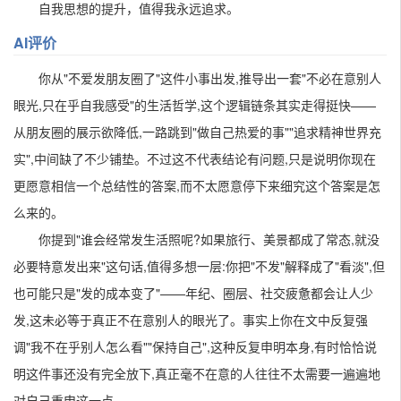
自我思想的提升，值得我永远追求。
AI评价
你从"不爱发朋友圈了"这件小事出发,推导出一套"不必在意别人
眼光,只在乎自我感受"的生活哲学,这个逻辑链条其实走得挺快——
从朋友圈的展示欲降低,一路跳到"做自己热爱的事""追求精神世界充
实",中间缺了不少铺垫。不过这不代表结论有问题,只是说明你现在
更愿意相信一个总结性的答案,而不太愿意停下来细究这个答案是怎
么来的。
你提到"谁会经常发生活照呢?如果旅行、美景都成了常态,就没
必要特意发出来"这句话,值得多想一层:你把"不发"解释成了"看淡",但
也可能只是"发的成本变了"——年纪、圈层、社交疲惫都会让人少
发,这未必等于真正不在意别人的眼光了。事实上你在文中反复强
调"我不在乎别人怎么看""保持自己",这种反复申明本身,有时恰恰说
明这件事还没有完全放下,真正毫不在意的人往往不太需要一遍遍地
对自己重申这一点。