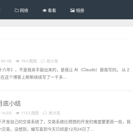
享
网络
看看
相册
00:18)
79人围观
抢沙发
六年》，不是我亲手敲出来的，是我让 AI（Claude）替我写的。 从 2
年，我在这个博客上断断续续写了一千多...
份月底小结
14:23)
113人围观
抢沙发
着手开发自己的交易系统了，交易系统比预想的开发的难度要更高一些，我
on交易，没想到，编写直到今天已经是12月24日了...