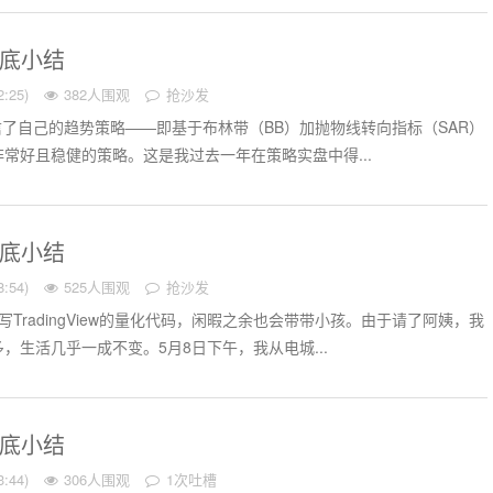
月底小结
:25)
382人围观
抢沙发
确信了自己的趋势策略——即基于布林带（BB）加抛物线转向指标（SAR）
常好且稳健的策略。这是我过去一年在策略实盘中得...
月底小结
:54)
525人围观
抢沙发
TradingView的量化代码，闲暇之余也会带带小孩。由于请了阿姨，我
，生活几乎一成不变。5月8日下午，我从电城...
月底小结
:44)
306人围观
1次吐槽