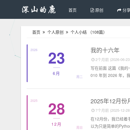
首页
原创
分
首页
个人原创
个人小结
（108篇）
个人小结
我的十六年
23
2026
2个月前 (2026-06-23 
写在前面 这篇《我的十
6月
010 年到 2026 
周二
个人小结
2025年12月
28
2025
7个月前 (2025-12-28 
在12月份，我已经
12月
以为只是简单的Pyth
周日