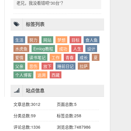
别人眼中的应该。这句话不是安慰，是提醒：
老兄，我没看错吧“30台”？
你的人生，不需要复刻任何人的轨迹。
标签列表
生活
努力
网站
梦想
目标
食人鱼
水虎鱼
Emlog教程
成功
人生
设计
爱情
读书笔记
工作
青春
成长
夏
父亲
悲伤
放下
睡前日记
拉萨
个人博客
追溯
西藏
站点信息
文章总数:3012
页面总数:5
分类总数:59
标签总数:258
评论总数:1336
浏览总数:7487986