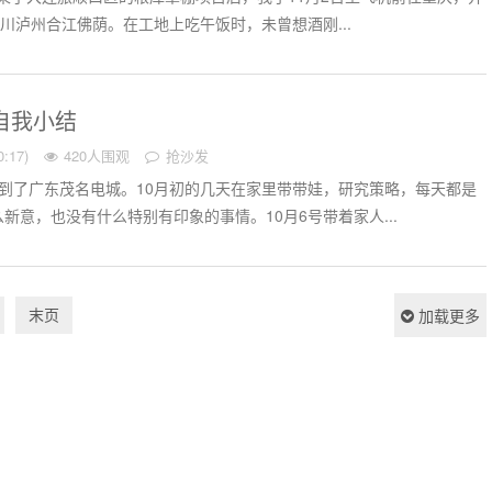
四川泸州合江佛荫。在工地上吃午饭时，未曾想酒刚...
份自我小结
:17)
420人围观
抢沙发
到了广东茂名电城。10月初的几天在家里带带娃，研究策略，每天都是
新意，也没有什么特别有印象的事情。10月6号带着家人...
末页
加载更多