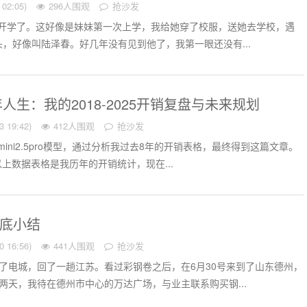
02:05)
296人围观
抢沙发
妹妹开学了。这好像是妹妹第一次上学，我给她穿了校服，送她去学校，遇
，好像叫陆泽春。好几年没有见到他了，我第一眼还没有...
人生：我的2018-2025开销复盘与未来规划
 19:42)
412人围观
抢沙发
gemini2.5pro模型，通过分析我过去8年的开销表格，最终得到这篇文章。
以上数据表格是我历年的开销统计，现在...
月底小结
 16:56)
441人围观
抢沙发
了电城，回了一趟江苏。看过彩钢卷之后，在6月30号来到了山东德州，
两天，我待在德州市中心的万达广场，与业主联系购买钢...