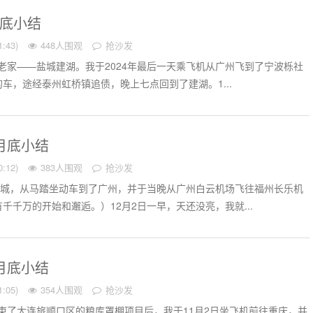
月底小结
:43)
448人围观
抢沙发
我在老家——盐城建湖。我于2024年最后一天乘飞机从广州飞到了宁波栎社
车，途经泰州虹桥镇追债，晚上七点回到了建湖。1...
份月底小结
:12)
383人围观
抢沙发
电城，从马踏坐动车到了广州，并于当晚从广州白云机场飞往福州长乐机
千千万的开始和邂逅。）12月2日一早，天还没亮，我就...
份月底小结
:05)
354人围观
抢沙发
在结束了大连旅顺口区的粮库罩棚项目后，我于11月2日坐飞机前往重庆，并