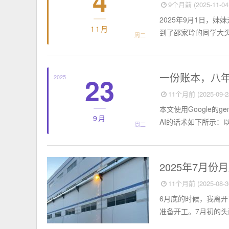
4
9个月前 (2025-11-04 
2025年9月1日，
11月
到了邵家玲的同学大头
周二
个人小结
一份账本，八年
23
2025
11个月前 (2025-09-23
本文使用Google的
9月
AI的话术如下所示：
周二
个人小结
2025年7月份
11个月前 (2025-08-30
6月底的时候，我离开
准备开工。7月初的头