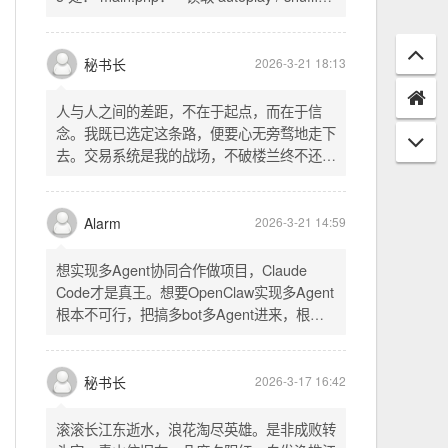
配置项 - 保存时写入这两个配置 - 表单中新增
一行两个复选框（自动播放音乐 / 默认随机播
放），带配套 CSS track.php： - 在 var
秘书长
2026-3-21 18:13
playlist = [...] 后面输出 _p4zAutoplay 和
_p4zShuffle 两个 JS 变量 script.js： -
人与人之间的差距，不在于起点，而在于信
autoplay 从后端变量读取，不再硬编码 false
念。我既已选定这条路，便要心无旁骛地走下
- shuffle 后台开启时强制随机，否则走
去。交易系统是我的战场，不破楼兰终不还。
localStorage 用户偏好
一切桎梏，皆为浮云；一切杂念，皆可舍弃。
唯有目标，不可动摇。
Alarm
2026-3-21 14:59
想实现多Agent协同合作做项目，Claude
Code才是真王。想要OpenClaw实现多Agent
根本不可行，把搞多bot多Agent进来，根本
就是给opus画蛇添足。
秘书长
2026-3-17 16:42
滚滚长江东逝水，浪花淘尽英雄。是非成败转