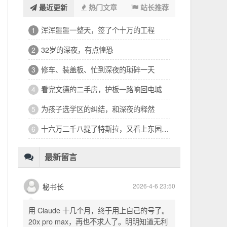
最近更新
热门文章
站长推荐
浑浑噩噩一整天，签了个十万的工程
1
32岁的深夜，有点惶恐
2
修车、装盖板、忙到深夜的琐碎一天
3
看完文德的二手房，护板一路响回电城
4
为孩子选学区的纠结，和深夜的释然
5
十六万二千八提了特斯拉，又看上东园公馆
6
最新留言
秘书长
2026-4-6 23:50
用 Claude 十几个月，终于用上自己的号了。
20x pro max，再也不求人了。明明知道无利