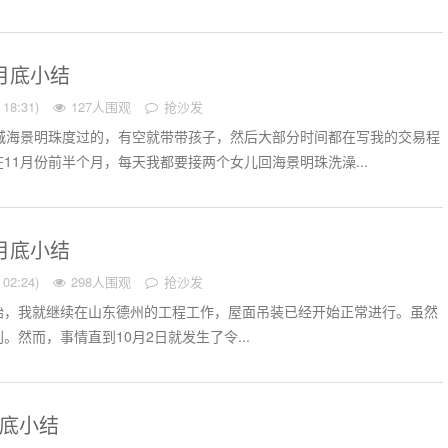
份月底小结
18:31)
127人围观
抢沙发
电城海景明珠度过的，有空就带带孩子，然后大部分时间都在写我的交易程
11月份前半个月，每天我都要接两个女儿回海景明珠洗澡...
份月底小结
02:24)
298人围观
抢沙发
一开始，我就继续在山东德州的工程工作，屋面吊装已经开始正常进行。虽然
。然而，事情直到10月2日就发生了令...
月底小结