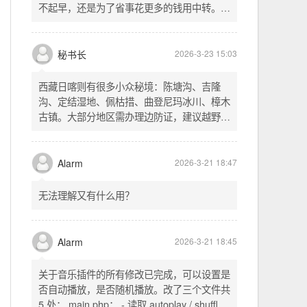
不起早，还是为了省事花更多的钱用中转。链
式代理两层梯子上美国家庭静态 ip 登号，
SSH 用 gost 做 HTTP+SOCKS 转换才能用
多 Agent。配置麻烦了点，设定好了后直接任
秘书长
2026-3-23 15:03
意 IP 进行 SSH 登录。畅用，值得纪念。
西藏日喀则有很多小众秘境：陈塘沟、吉隆
沟、定结湿地、佩枯措、曲登尼玛冰川、樟木
古镇。大部分地区需办理边防证，建议越野
车，最佳季节 5-10 月。从日喀则出发可陆路
经吉隆口岸前往加德满都，沿途风景绝美。
Alarm
2026-3-21 18:47
无法理解又有什么用？
Alarm
2026-3-21 18:45
关于音乐插件的所有修改已完成，可以设置是
否自动播放，是否随机播放。改了三个文件共
5 处： main.php： - 读取 autoplay / shuffle