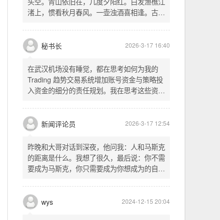
头空。青山依旧在，几度夕阳红。白发渔樵江
渚上，惯看秋月春风。一壶浊酒喜相逢。古今
多少事，都付笑谈中。这首词是《三国演义》
的开篇词，气势磅礴，感慨历史兴衰、人生短
暂。晚饭时在墙上看到这句诗，让人感慨万
秘书长
2026-3-17 16:40
千。历史长河滚滚向前，多少英雄豪杰都随江
水而去。人生短暂，更应珍惜当下，做好每一
在武汉机场没有睡觉，都在思考如何为我的
件事。
Trading 趋势交易系统增加账号资金与策略投
入资金的细分的责任规划。我在思考这些资金
的关系以及逻辑，账号资金是总资金池，策略
投入资金是每个策略单独分配的资金。昨天回
到家之后，我也在为博客增加这些功能，把交
新闻评论员
2026-3-17 12:54
易系统理念落实到代码层面。东西用久了需要
维护，人也是一样，累了就要好好休息。
昨晚和大哥对话到深夜，他问我：人和马斯克
的距离是什么。我想了很久，最后说：你不需
要成为马斯克，你只需要成为你想成为的自
己。说完这句话，我自己也被触动了。我们总
以为差距是钱、是资源、是运气，但真正的差
距可能是——马斯克从不问我应该成为谁，他
wys
2024-12-15 20:04
只问我想做什么。而我们，花了太多时间活成