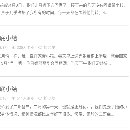
节前的4月3日，我们让月嫂下岗回家了。接下来的几天没有阿姨带小孩，
孩子几乎占据了我所有的时间，每一天都在围着他们转。4...
月底小结
:37)
325人围观
抢沙发
二月份一样，我一直在家带小孩。每天早上送完张若桐上学后，就会回家
3月4号，第一位月嫂邵丽华合同期满，当天下午我们无缝衔...
月底小结
:18)
511人围观
抢沙发
家玲到了广州备产。二月的第一天，也就是正月初四，我们先去了她的小
身体情况、精神情况都比去年好了很多。傍晚，家玲的二哥坐...