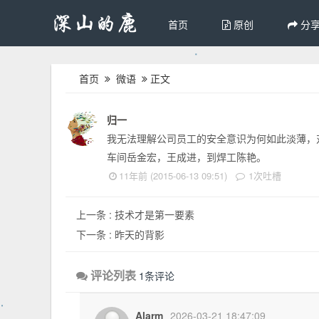
首页
原创
分
首页
微语
正文
归一
我无法理解公司员工的安全意识为何如此淡薄，
车间岳金宏，王成进，到焊工陈艳。
11年前 (2015-06-13 09:51)
1次吐槽
上一条 :
技术才是第一要素
下一条 :
昨天的背影
评论列表
1条评论
Alarm
2026-03-21 18:47:09