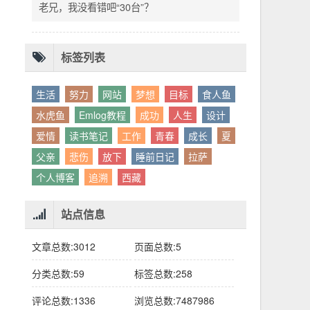
别人眼中的应该。这句话不是安慰，是提醒：
老兄，我没看错吧“30台”？
你的人生，不需要复刻任何人的轨迹。
标签列表
生活
努力
网站
梦想
目标
食人鱼
水虎鱼
Emlog教程
成功
人生
设计
爱情
读书笔记
工作
青春
成长
夏
父亲
悲伤
放下
睡前日记
拉萨
个人博客
追溯
西藏
站点信息
文章总数:3012
页面总数:5
分类总数:59
标签总数:258
评论总数:1336
浏览总数:7487986