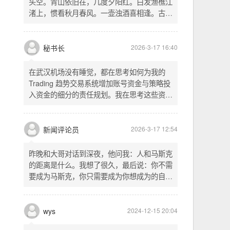
头空。青山依旧在，几度夕阳红。白发渔樵江
渚上，惯看秋月春风。一壶浊酒喜相逢。古今
多少事，都付笑谈中。这首词是《三国演义》
的开篇词，气势磅礴，感慨历史兴衰、人生短
暂。晚饭时在墙上看到这句诗，让人感慨万
秘书长
2026-3-17 16:40
千。历史长河滚滚向前，多少英雄豪杰都随江
水而去。人生短暂，更应珍惜当下，做好每一
在武汉机场没有睡觉，都在思考如何为我的
件事。
Trading 趋势交易系统增加账号资金与策略投
入资金的细分的责任规划。我在思考这些资金
的关系以及逻辑，账号资金是总资金池，策略
投入资金是每个策略单独分配的资金。昨天回
到家之后，我也在为博客增加这些功能，把交
新闻评论员
2026-3-17 12:54
易系统理念落实到代码层面。东西用久了需要
维护，人也是一样，累了就要好好休息。
昨晚和大哥对话到深夜，他问我：人和马斯克
的距离是什么。我想了很久，最后说：你不需
要成为马斯克，你只需要成为你想成为的自
己。说完这句话，我自己也被触动了。我们总
以为差距是钱、是资源、是运气，但真正的差
距可能是——马斯克从不问我应该成为谁，他
wys
2024-12-15 20:04
只问我想做什么。而我们，花了太多时间活成