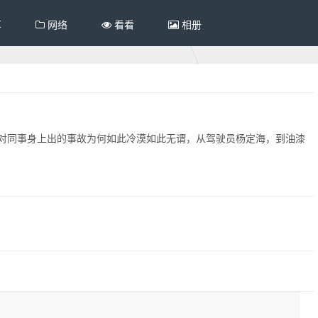
享
网络
看看
相册
对同事身上出的事故为何如此冷漠如此无谓，从驾驶员杨定海，到油漆