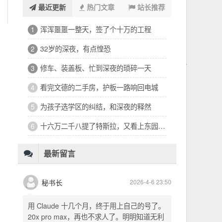
最近更新
热门文章
站长推荐
浑浑噩噩一整天，签了个十万的工程
1
32岁的深夜，有点惶恐
2
修车、装盖板、忙到深夜的琐碎一天
3
看完文德的二手房，护板一路响回电城
4
为孩子选学区的纠结，和深夜的释然
5
十六万二千八提了特斯拉，又看上东园公馆
6
最新留言
秘书长
2026-4-6 23:50
用 Claude 十几个月，终于用上自己的号了。
20x pro max，再也不求人了。明明知道无利