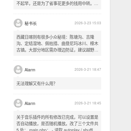
不起早，还是为了省事花更多的钱用中转。链
式代理两层梯子上美国家庭静态 ip 登号，
SSH 用 gost 做 HTTP+SOCKS 转换才能用
多 Agent。配置麻烦了点，设定好了后直接任
秘书长
2026-3-23 15:03
意 IP 进行 SSH 登录。畅用，值得纪念。
西藏日喀则有很多小众秘境：陈塘沟、吉隆
沟、定结湿地、佩枯措、曲登尼玛冰川、樟木
古镇。大部分地区需办理边防证，建议越野
车，最佳季节 5-10 月。从日喀则出发可陆路
经吉隆口岸前往加德满都，沿途风景绝美。
Alarm
2026-3-21 18:47
无法理解又有什么用？
Alarm
2026-3-21 18:45
关于音乐插件的所有修改已完成，可以设置是
否自动播放，是否随机播放。改了三个文件共
5 处： main.php： - 读取 autoplay / shuffle