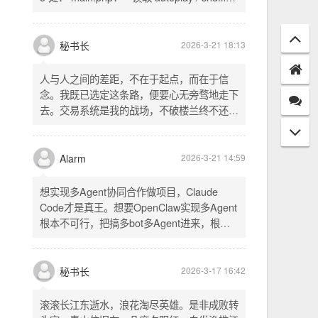
配置项 - 保存时写入这两个配置 - 表单中新增
一行两个复选框（自动播放音乐 / 默认随机播
放），带配套 CSS track.php： - 在 var
秘书长
2026-3-21 18:13
playlist = [...] 后面输出 _p4zAutoplay 和
_p4zShuffle 两个 JS 变量 script.js： -
人与人之间的差距，不在于起点，而在于信
autoplay 从后端变量读取，不再硬编码 false
念。我既已选定这条路，便要心无旁骛地走下
- shuffle 后台开启时强制随机，否则走
去。交易系统是我的战场，不破楼兰终不还。
localStorage 用户偏好
一切桎梏，皆为浮云；一切杂念，皆可舍弃。
唯有目标，不可动摇。
Alarm
2026-3-21 14:59
想实现多Agent协同合作做项目，Claude
Code才是真王。想要OpenClaw实现多Agent
根本不可行，把搞多bot多Agent进来，根本
就是给opus画蛇添足。
秘书长
2026-3-17 16:42
滚滚长江东逝水，浪花淘尽英雄。是非成败转