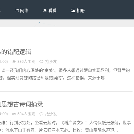
享
网络
看看
相册
易的错配逻辑
:06)
386人围观
抢沙发
谈一谈我们内心深处的“贪婪”。很多人想通过跟单实现盈利，但背后的
婪，但实现贪婪的路径却是错误的”。这种错误，来源于哪...
道思想古诗词摘录
:09)
524人围观
抢沙发
王维：行到水穷处，坐看云起时。《增广贤文》：人情似纸张张薄，世事
：流水下山非有意，片云归洞本无心。杜牧：青山隐隐水迢迢...