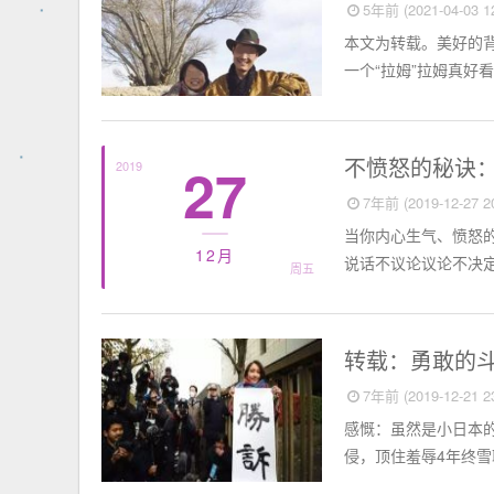
5年前 (2021-04-03 12
本文为转载。美好的
一个“拉姆”拉姆真好
思想聚焦
不愤怒的秘诀
27
2019
7年前 (2019-12-27 20
当你内心生气、愤怒
12月
说话不议论议论不决定决
周五
思想聚焦
转载：勇敢的斗
7年前 (2019-12-21 23
感慨：虽然是小日本
侵，顶住羞辱4年终雪