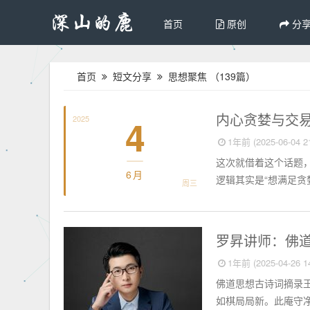
首页
原创
分
首页
短文分享
思想聚焦
（139篇）
思想聚焦
内心贪婪与交
4
2025
1年前 (2025-06-04 21
这次就借着这个话题，
6月
逻辑其实是“想满足贪
周三
思想聚焦
罗昇讲师：佛
1年前 (2025-04-26 14
佛道思想古诗词摘录
如棋局局新。此庵守净