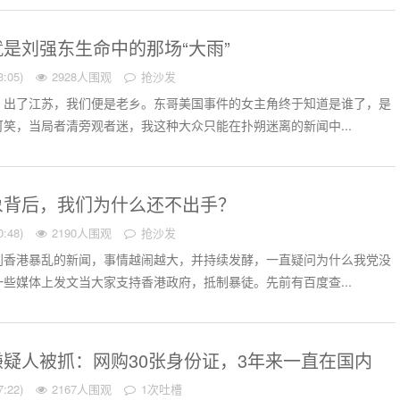
是刘强东生命中的那场“大雨”
:05)
2928人围观
抢沙发
，出了江苏，我们便是老乡。东哥美国事件的女主角终于知道是谁了，是
笑，当局者清旁观者迷，我这种大众只能在扑朔迷离的新闻中...
象背后，我们为什么还不出手？
:48)
2190人围观
抢沙发
到香港暴乱的新闻，事情越闹越大，并持续发酵，一直疑问为什么我党没
些媒体上发文当大家支持香港政府，抵制暴徒。先前有百度查...
疑人被抓：网购30张身份证，3年来一直在国内
:22)
2167人围观
1次吐槽