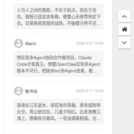
配置项 - 保存时写入这两个配置 - 表单中新增
一行两个复选框（自动播放音乐 / 默认随机播
放），带配套 CSS track.php： - 在 var
秘书长
2026-3-21 18:13
playlist = [...] 后面输出 _p4zAutoplay 和
_p4zShuffle 两个 JS 变量 script.js： -
人与人之间的差距，不在于起点，而在于信
autoplay 从后端变量读取，不再硬编码 false
念。我既已选定这条路，便要心无旁骛地走下
- shuffle 后台开启时强制随机，否则走
去。交易系统是我的战场，不破楼兰终不还。
localStorage 用户偏好
一切桎梏，皆为浮云；一切杂念，皆可舍弃。
唯有目标，不可动摇。
Alarm
2026-3-21 14:59
想实现多Agent协同合作做项目，Claude
Code才是真王。想要OpenClaw实现多Agent
根本不可行，把搞多bot多Agent进来，根本
就是给opus画蛇添足。
秘书长
2026-3-17 16:42
滚滚长江东逝水，浪花淘尽英雄。是非成败转