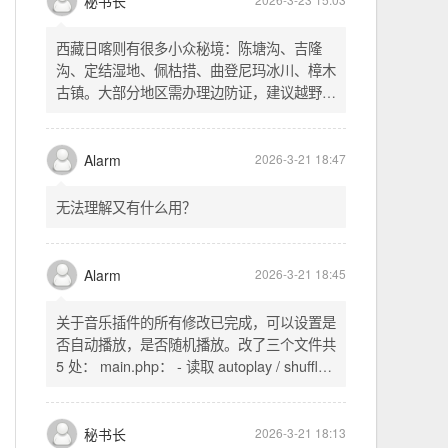
不起早，还是为了省事花更多的钱用中转。链
式代理两层梯子上美国家庭静态 ip 登号，
SSH 用 gost 做 HTTP+SOCKS 转换才能用
多 Agent。配置麻烦了点，设定好了后直接任
秘书长
2026-3-23 15:03
意 IP 进行 SSH 登录。畅用，值得纪念。
西藏日喀则有很多小众秘境：陈塘沟、吉隆
沟、定结湿地、佩枯措、曲登尼玛冰川、樟木
古镇。大部分地区需办理边防证，建议越野
车，最佳季节 5-10 月。从日喀则出发可陆路
经吉隆口岸前往加德满都，沿途风景绝美。
Alarm
2026-3-21 18:47
无法理解又有什么用？
Alarm
2026-3-21 18:45
关于音乐插件的所有修改已完成，可以设置是
否自动播放，是否随机播放。改了三个文件共
5 处： main.php： - 读取 autoplay / shuffle