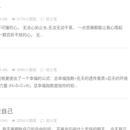
了
:28)
2174人围观
抢沙发
可摧的心， 无法心如止水,无法无动于衷， 一点苦痛都能让我心情起
颗百折不挠的心， 无...
:48)
2065人围观
抢沙发
利格曼提出了一个幸福的公式：总幸福指数=先天的遗传素质+后天的环境
 (H=S+C+V)。总幸福指数是指你的较...
爱自己
:54)
2234人围观
抢沙发
 我不再牺牲自己的自由时间， 不再去勾画什么宏伟的明天， 今天我只