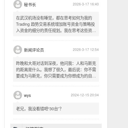
头空。青山依旧在，几度夕阳红。白发渔樵江
渚上，惯看秋月春风。一壶浊酒喜相逢。古今
多少事，都付笑谈中。这首词是《三国演义》
的开篇词，气势磅礴，感慨历史兴衰、人生短
暂。晚饭时在墙上看到这句诗，让人感慨万
秘书长
2026-3-17 16:40
千。历史长河滚滚向前，多少英雄豪杰都随江
水而去。人生短暂，更应珍惜当下，做好每一
在武汉机场没有睡觉，都在思考如何为我的
件事。
Trading 趋势交易系统增加账号资金与策略投
入资金的细分的责任规划。我在思考这些资金
的关系以及逻辑，账号资金是总资金池，策略
投入资金是每个策略单独分配的资金。昨天回
到家之后，我也在为博客增加这些功能，把交
新闻评论员
2026-3-17 12:54
易系统理念落实到代码层面。东西用久了需要
维护，人也是一样，累了就要好好休息。
昨晚和大哥对话到深夜，他问我：人和马斯克
的距离是什么。我想了很久，最后说：你不需
要成为马斯克，你只需要成为你想成为的自
己。说完这句话，我自己也被触动了。我们总
以为差距是钱、是资源、是运气，但真正的差
距可能是——马斯克从不问我应该成为谁，他
wys
2024-12-15 20:04
只问我想做什么。而我们，花了太多时间活成