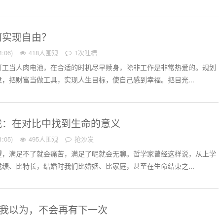
何实现自由？
:06)
418人围观
1次吐槽
打工当人肉电池，在合适的时机尽早赎身，除非工作是非常热爱的。规划
，把财富当做工具，实现人生目标，使自己感到幸福。把目光...
我：在对比中找到生命的意义
:05)
495人围观
抢沙发
望，满足不了就会痛苦，满足了呢就会无聊。哲学家曾经这样说，从上学
绩、比特长，结婚时我们比婚姻、比家庭，甚至在生命结束之...
：我以为，不会再有下一次