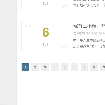
3月
做有趣和快乐的事， 
周二
思想聚焦
碗有三不端，
6
2018
9年前 (2018-03-06 10
中年是人生中最值得
3月
还是要避免的好，比如
周二
1
2
3
4
5
6
7
8
9