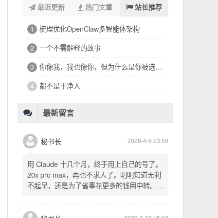
最近更新
热门文章
站长推荐
浑浑噩噩一整天，签了个十万的工程
1
32岁的深夜，有点惶恐
2
修车、装盖板、忙到深夜的琐碎一天
3
看完文德的二手房，护板一路响回电城
4
为孩子选学区的纠结，和深夜的释然
5
十六万二千八提了特斯拉，又看上东园公馆
6
最新留言
秘书长
2026-4-6 23:50
用 Claude 十几个月，终于用上自己的号了。
20x pro max，再也不求人了。明明知道无利