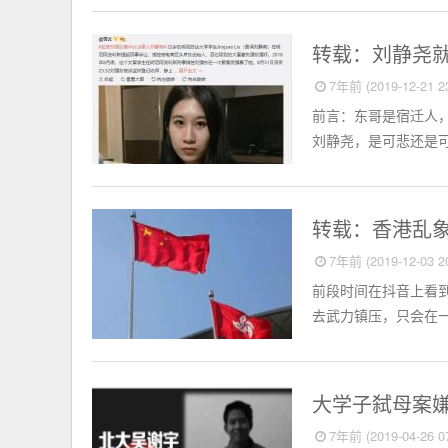
思想聚焦
转载：刘静尧就
7年前 (2019-12-21 23
前言：东哥是宿迁人
刘静尧，是可悲还是可
思想聚焦
转载：香港乱
7年前 (2019-12-03 20
前段时间在抖音上看
去武力镇压，只会在一
思想聚焦
大学子弑母案嫌
7年前 (2019-04-26 07