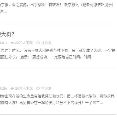
新京报，看之震撼，出乎意料！特转发！ 新京报讯（记者刘思洁赵朋乐）
...
棵大树？
:31)
2270人围观
抢沙发
个条件：时间。 没有一棵大树是树苗种下去，马上就变成了大树，一定是
圈往外长。 启示： 要想成功，一定要给自己时间。时间...
:29)
2407人围观
抢沙发
谢你出现在我的生命里带给我感动和欢喜！第二杯酒我也敬你，愿你前程
肉有人疼！再见曾经在一起的岁月和放不下的缘分！干了些三...