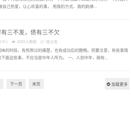
做自己热爱，让心欢喜的事， 用我的方式、我的韵律...
财有三不发，债有三不欠
:51)
2323人围观
抢沙发
回味的时段，有煎熬过的痛楚，也有成功后的酣畅。但要注意，有些事情
下面这些事，不应当是中年人所为。 一、人到中年，碗有...
下一页
末页
加载更多