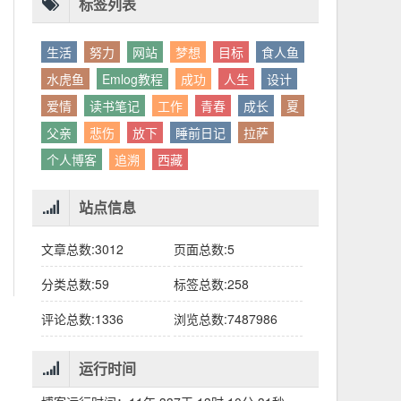
别人眼中的应该。这句话不是安慰，是提醒：
老兄，我没看错吧“30台”？
你的人生，不需要复刻任何人的轨迹。
标签列表
生活
努力
网站
梦想
目标
食人鱼
水虎鱼
Emlog教程
成功
人生
设计
爱情
读书笔记
工作
青春
成长
夏
父亲
悲伤
放下
睡前日记
拉萨
个人博客
追溯
西藏
站点信息
文章总数:3012
页面总数:5
分类总数:59
标签总数:258
评论总数:1336
浏览总数:7487986