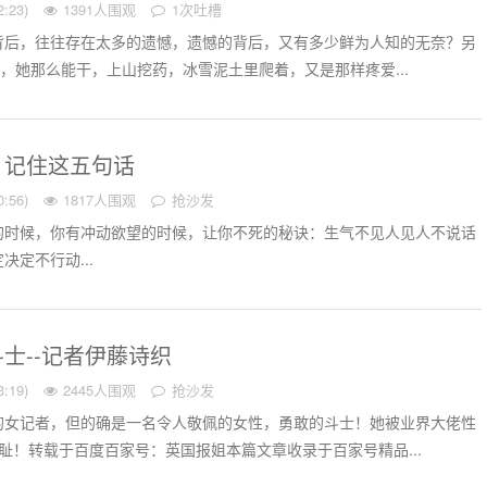
:23)
1391人围观
1次吐槽
背后，往往存在太多的遗憾，遗憾的背后，又有多少鲜为人知的无奈？另
看，她那么能干，上山挖药，冰雪泥土里爬着，又是那样疼爱...
：记住这五句话
:56)
1817人围观
抢沙发
的时候，你有冲动欲望的时候，让你不死的秘诀：生气不见人见人不说话
定不行动...
士--记者伊藤诗织
:19)
2445人围观
抢沙发
的女记者，但的确是一名令人敬佩的女性，勇敢的斗士！她被业界大佬性
耻！转载于百度百家号：英国报姐本篇文章收录于百家号精品...