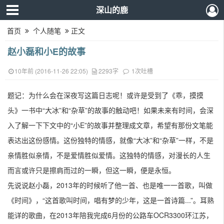
深山的鹿
首页
个人随笔
正文
赵小磊和小E的故事
10年前 (2016-11-26 22:05)
2293字
1次吐槽
题记：为什么会在深夜写这篇日志呢！或许是受到了《乖，摸摸
头》一书中“大冰”和“杂草”的故事的触动吧！如果未来有时间，会深
入了解一下下文中的“小E”的故事并整理成文章，希望有那份文笔能
表达出这份感情。这份独特的情感，就像
“大冰”和“杂草”一样，不是
亲情胜似亲情，不是爱情胜似爱情。这独特的情感，对漫长的人生
而言或许只是擦肩而过的一瞬，但这一瞬，便是永恒。
先说说赵小磊，2013年的时候听了他一首、也是唯一一首歌，叫做
《时间》，“这首歌叫时间，唱有梦的少年，这是一首诗篇...”。耳熟
能详的歌曲，在2013年陪我完成6月份的公路车OCR3300环江苏，