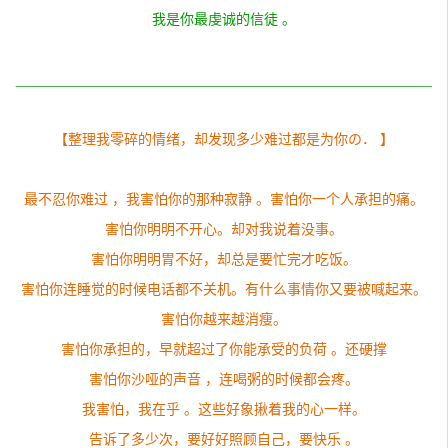
我是你最虔诚的信徒 。
____________________________________________________
【整理我零碎的情绪，却发现多少难过都是为你の． 】
最不忍你难过 ，我害怕你的那种寂静 。害怕你一个人承担的痛。
害怕你明明不开心。却对我说着没事。
害怕你明明胃不好，却总是要忙完才吃饭。
害怕你连睡觉的时候电话都不关机。有什么事情你又要被喊起来。
害怕你越来越消瘦。
害怕你承担的，早就超过了你能承受的负荷 。还硬撑
害怕你沙哑的声音 ，连喝粥的时候都会疼。
我害怕，我在乎 。这些好象揪着我的心一样。
告诉了多少次，要好好照顾自己，要快乐 。