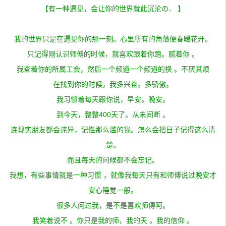
【有一种遇见，会让你的世界就此沉沦の． 】
我的世界只是在遇见你的那一刻。心里所有的角落便春暖花开。
只记得刚认识师傅的时候，就喜欢跟着你跑。腻着你 。
我查着你的所属工会，然后一个频道一个频道的换 。不厌其烦
在找到你的时候，我多兴奋。多骄傲。
我习惯着每天跟你说，早安。晚安。
到今天，整整400天了。从未间断 。
连现实朋友都会诧异，记性那么滥的我。怎么会把日子记得这么清
楚。
而且每天的问候都不会忘记。
我想，有些事情就是一种习惯 ，就像我每天只有和师傅说过晚安才
安心睡觉一般。
很多人问过我，是不是喜欢师傅阿。
我笑着说不 。你只是我的师，我的天 。我的信仰 。