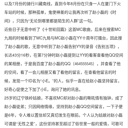
以及7月份的骑行川藏南线，直到今年8月份在只身一人在厦门下火
车站的时候，那种孤单，鬼使神差的让我
再次
听了赵小磊的《时
间》，只因为“无论到哪里都是陌生的人群”这一句。
近些日子无意中听了《十世轮回篇》这首MC歌曲，后来在搜索MC
九局的时候看到了MC九局与MC赵小磊在YY十周年打擂台，因此搜
了赵小磊的歌，无意中听到了赵小磊告别YY的录音《告别五项》，
长达43分16秒，在第7分钟时赵小磊提到让YY的看客查看他QQ空间
的某相册，于是我百度了赵小磊的QQ（
），并查看了他
464555545
的空间，看了一会儿相册又看了看他的留言，在查看他留言的时
候，发现一个ID名为“小E。”的人，似乎一直在给赵小磊坚持留言，
好奇心促使之下加了小E，询问了她的讯息。
25岁的辽宁铁岭姑娘，不喜欢MC却对赵小磊的嘶吼情有独钟，成了
赵小磊徒弟；只因网络情缘，坚持到赵小磊QQ空间留言，
一下子便
是6年
，令人难以置信却又真切发生在眼前。个人认为姑娘对赵小磊
可谓是“无性之爱”，这份坚持甚至超过了俗世里一般的爱情，可歌可