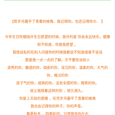
【若岁月磨平了青春的棱角，我记得你。也还记得你の． 】
今年生日吹蜡烛许生日愿望的时候，我许的是 你会永远快乐，健康
知不知道，你是我愿望 。
我很自私的在别人问提你的时候我都说不知道或者不说话
那是我一点一点的了解。才不要告诉别人
清秀的你，霸道的你，调皮的你，深沉的你，温柔的你，大气的
你，难过的你
孩子气的你，成熟的你，没安全感的你，微笑的你。
就让我陪着这样的你 ，很久很久。
你是上天给的恩赐 ，任凭岁月磨平了青春的棱角
我也会记得你的样子，你的声音。
春夏秋冬 ，四季轮回。只想常伴你左右