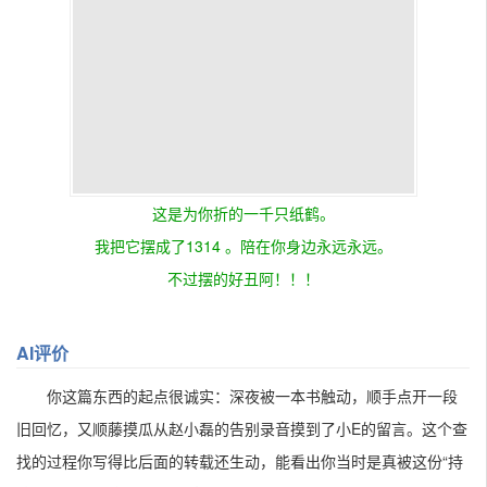
这是为你折的一千只纸鹤。
我把它摆成了1314 。陪在你身边永远永远。
不过摆的好丑阿！！！
AI评价
你这篇东西的起点很诚实：深夜被一本书触动，顺手点开一段
旧回忆，又顺藤摸瓜从赵小磊的告别录音摸到了小E的留言。这个查
找的过程你写得比后面的转载还生动，能看出你当时是真被这份“持
续六年”的坚持打动了，好奇心不是装出来的。你也留了一手，说征
得了小E本人同意才转载，这点分寸感是对的，比很多人挖别人隐私
当谈资要体面。