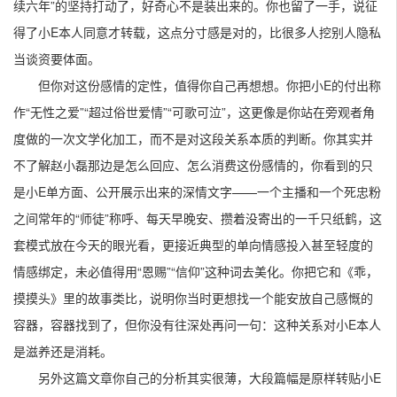
但你对这份感情的定性，值得你自己再想想。你把小E的付出称
作“无性之爱”“超过俗世爱情”“可歌可泣”，这更像是你站在旁观者角
度做的一次文学化加工，而不是对这段关系本质的判断。你其实并
不了解赵小磊那边是怎么回应、怎么消费这份感情的，你看到的只
是小E单方面、公开展示出来的深情文字——一个主播和一个死忠粉
之间常年的“师徒”称呼、每天早晚安、攒着没寄出的一千只纸鹤，这
套模式放在今天的眼光看，更接近典型的单向情感投入甚至轻度的
情感绑定，未必值得用“恩赐”“信仰”这种词去美化。你把它和《乖，
摸摸头》里的故事类比，说明你当时更想找一个能安放自己感慨的
容器，容器找到了，但你没有往深处再问一句：这种关系对小E本人
是滋养还是消耗。
另外这篇文章你自己的分析其实很薄，大段篇幅是原样转贴小E
的贴吧文字，你的角色更像是发现者和搬运者，而不是真正的讲述
者或评论者。这不是坏事——你在题记里也说了自己文笔还不够、
想着以后再写——但作为一篇“评价”性质的随笔，它更多呈现的是你