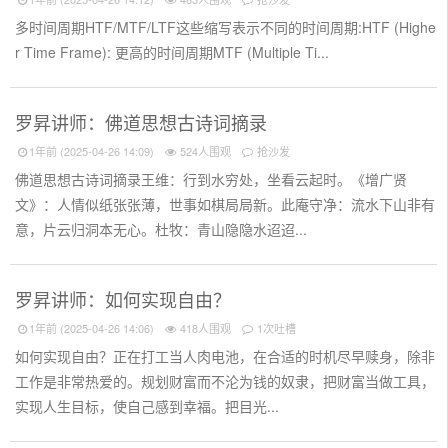
多时间周期HTF/MTF/LTF这些缩写表示不同的时间周期:HTF (Highe
r Time Frame): 更高的时间周期MTF (Multiple Ti...
罗昇讲师：佛道思想古诗词摘录
1年前 (2025-04-26 14:09)
524人围观
抢沙发
佛道思想古诗词摘录王维：行到水穷处，坐看云起时。《增广贤
文》：人情似纸张张薄，世事如棋局局新。此庵守净：流水下山非有
意，片云归洞本无心。杜牧：青山隐隐水迢迢...
罗昇讲师：如何实现自由？
1年前 (2025-04-26 14:06)
418人围观
1次吐槽
如何实现自由？正在打工当人肉电池，在合适的时机尽早赎身，除非
工作是非常热爱的。规划财富而不沦为钱的奴隶，把财富当做工具，
实现人生目标，使自己感到幸福。把目光...