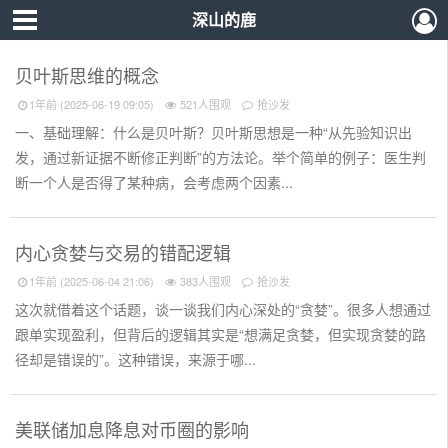
深山的鹿
贝叶斯思维的概念
1年前 (2025-06-19 09:05)
521人围观
抢沙发
一、基础理解：什么是贝叶斯？贝叶斯思想是一种“从先验知识出
发，通过新证据不断修正判断”的方法论。举个简单的例子：医生判
断一个人是否得了某种病，会考虑两个因素...
内心贪婪与交易的错配逻辑
1年前 (2025-06-04 21:06)
383人围观
抢沙发
这次就借着这个话题，谈一谈我们内心深处的“贪婪”。很多人想通过
跟单实现盈利，但背后的逻辑其实是“想满足贪婪，但实现贪婪的路
径却是错误的”。这种错误，来源于哪...
美联储加息降息对币圈的影响