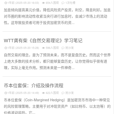
1年前 (2025-05-20 16:03)
654人围观
1次吐槽
加息倾向提高美元价值，降低风险资产投资，利空，降息利好。加息
对币圈的影响流动性收紧当央行进行加息时，会减少市场上的流动
性。这导致投资者可用于投资加密货币的资...
WTT龚有柴《自然交易理论》学习笔记
1年前 (2025-05-20 15:28)
596人围观
抢沙发
自然交易的理念，是为了预测未来，而不是复盘历史。然而这个世界
上绝大多数的技术分析，都只能够复盘历史，让你觉得似乎很有道
理，实际上毫无作用。预测未来是一件神奇...
币本位套保：介绍及操作流程
1年前 (2025-05-20 14:49)
622人围观
抢沙发
币本位套保（Coin-Margined Hedging）是加密货币市场中一种常见
的风险管理策略，主要用于对冲现货资产（如比特币、以太坊等）的
价格波动风险。它...