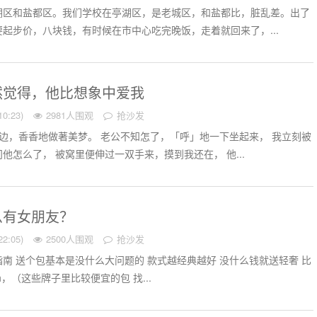
湖区和盐都区。我们学校在亭湖区，是老城区，和盐都比，脏乱差。出了
起步价，八块钱，有时候在市中心吃完晚饭，走着就回来了，...
然觉得，他比想象中爱我
0:23)
2981人围观
抢沙发
边，香香地做著美梦。 老公不知怎了，「呼」地一下坐起来， 我立刻被
他怎么了， 被窝里便伸过一双手来，摸到我还在， 他...
么有女朋友？
2:05)
2500人围观
抢沙发
南 送个包基本是没什么大问题的 款式越经典越好 没什么钱就送轻奢 比
h，（这些牌子里比较便宜的包 找...