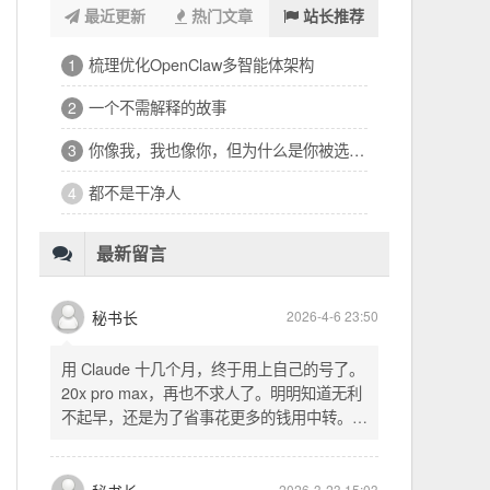
最近更新
热门文章
站长推荐
浑浑噩噩一整天，签了个十万的工程
1
32岁的深夜，有点惶恐
2
修车、装盖板、忙到深夜的琐碎一天
3
看完文德的二手房，护板一路响回电城
4
为孩子选学区的纠结，和深夜的释然
5
十六万二千八提了特斯拉，又看上东园公馆
6
最新留言
秘书长
2026-4-6 23:50
用 Claude 十几个月，终于用上自己的号了。
20x pro max，再也不求人了。明明知道无利