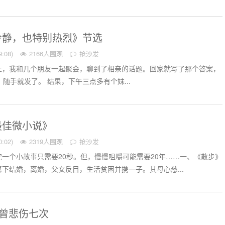
冷静，也特别热烈》节选
:08)
2166人围观
抢沙发
的晚上，我和几个朋友一起聚会，聊到了相亲的话题。回家就写了那个答案，
。随手就发了。 结果，下午三点多有个妹...
最佳微小说》
:02)
2319人围观
抢沙发
一个小故事只需要20秒。但，慢慢咀嚼可能需要20年……一、《散步》
下结婚，离婚，父女反目，生活贫困并携一子。其母心慈...
的心曾悲伤七次