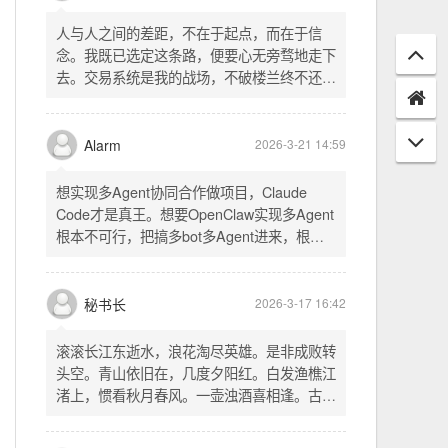
配置项 - 保存时写入这两个配置 - 表单中新增
一行两个复选框（自动播放音乐 / 默认随机播
放），带配套 CSS track.php： - 在 var
秘书长
2026-3-21 18:13
playlist = [...] 后面输出 _p4zAutoplay 和
_p4zShuffle 两个 JS 变量 script.js： -
人与人之间的差距，不在于起点，而在于信
autoplay 从后端变量读取，不再硬编码 false
念。我既已选定这条路，便要心无旁骛地走下
- shuffle 后台开启时强制随机，否则走
去。交易系统是我的战场，不破楼兰终不还。
localStorage 用户偏好
一切桎梏，皆为浮云；一切杂念，皆可舍弃。
唯有目标，不可动摇。
Alarm
2026-3-21 14:59
想实现多Agent协同合作做项目，Claude
Code才是真王。想要OpenClaw实现多Agent
根本不可行，把搞多bot多Agent进来，根本
就是给opus画蛇添足。
秘书长
2026-3-17 16:42
滚滚长江东逝水，浪花淘尽英雄。是非成败转