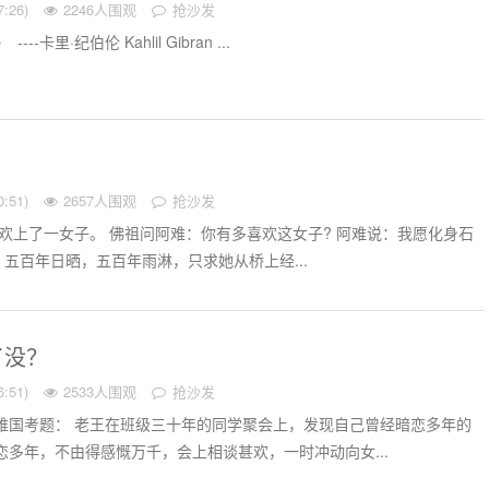
:26)
2246人围观
抢沙发
卡里·纪伯伦 Kahlil Gibran ...
:51)
2657人围观
抢沙发
上了一女子。 佛祖问阿难：你有多喜欢这女子? 阿难说：我愿化身石
五百年日晒，五百年雨淋，只求她从桥上经...
了没？
:51)
2533人围观
抢沙发
最难国考题： 老王在班级三十年的同学聚会上，发现自己曾经暗恋多年的
恋多年，不由得感慨万千，会上相谈甚欢，一时冲动向女...