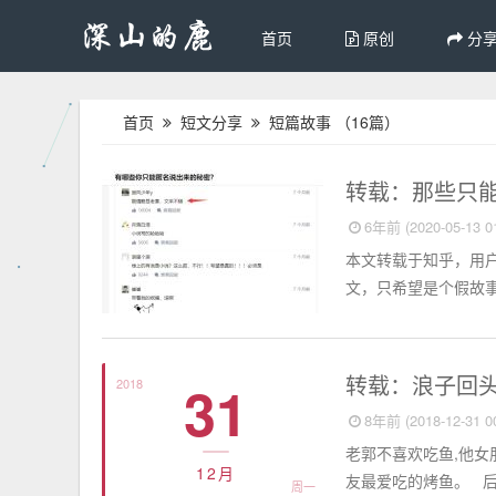
首页
原创
分
首页
短文分享
短篇故事
（16篇）
短篇故事
转载：那些只
6年前 (2020-05-13 01
本文转载于知乎，用
文，只希望是个假故事
短篇故事
转载：浪子回
31
2018
8年前 (2018-12-31 00
老郭不喜欢吃鱼,他女
12月
友最爱吃的烤鱼。 后
周一