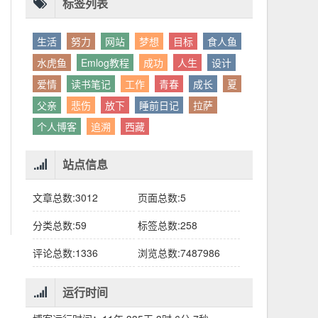
别人眼中的应该。这句话不是安慰，是提醒：
老兄，我没看错吧“30台”？
你的人生，不需要复刻任何人的轨迹。
标签列表
生活
努力
网站
梦想
目标
食人鱼
水虎鱼
Emlog教程
成功
人生
设计
爱情
读书笔记
工作
青春
成长
夏
父亲
悲伤
放下
睡前日记
拉萨
个人博客
追溯
西藏
站点信息
文章总数:3012
页面总数:5
分类总数:59
标签总数:258
评论总数:1336
浏览总数:7487986