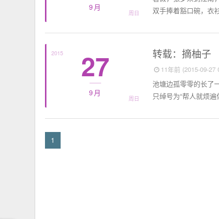
9月
双手捧着豁口碗，衣衫
周日
短篇故事
转载：摘柚子
27
2015
11年前 (2015-09-27 0
池塘边孤零零的长了一
9月
只绰号为“帮人就烦遍
周日
1