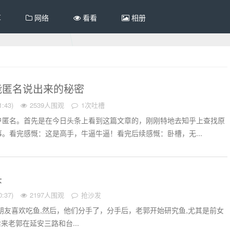
享
网络
看看
相册
能匿名说出来的秘密
:43)
2539人围观
1次吐槽
户匿名。首先是在今日头条上看到这篇文章的，刚刚特地去知乎上查找原
。看完感慨：这是高手，牛逼牛逼！看完后续感慨：卧槽，无...
头
:37)
2197人围观
抢沙发
朋友喜欢吃鱼,然后，他们分手了，分手后，老郭开始研究鱼,尤其是前女
来老郭在延安三路和台...