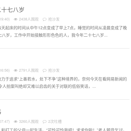
二十七八岁
9:40)
2438人围观
抢沙发
天起床的时间从中午12点变成了早上7点，睡觉的时间从凌晨变成了晚
七八岁，工作中开始接触形形色色的人，我今年二十七八岁...
6:56)
2791人围观
抢沙发
力于追求“上善若水，处下不争”这种境界的，奈何今天在看网易新闻的
令人拍案叫绝却又难以启齿的关于对联的低俗笑话，...
书
7:47)
3260人围观
2次吐槽
和打工的父母一起生活。“可怜可怜我吧！求求你啦！”老人颤音乞讨。