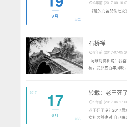
19
9年前 (2017-09-19 07
《我的心曾悲伤七次》 ----
9月
周二
短篇故事
石桥禅
9年前 (2017-07-05 20
阿难对佛祖说：我喜欢
桥，受那五百年风吹，
短篇故事
转载：老王死
17
2017
9年前 (2017-06-17 06
老王死了没？2017
6月
女神居然也对 自己暗
周六