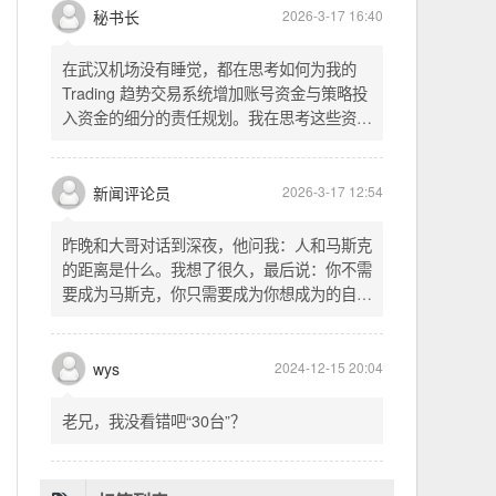
头空。青山依旧在，几度夕阳红。白发渔樵江
渚上，惯看秋月春风。一壶浊酒喜相逢。古今
多少事，都付笑谈中。这首词是《三国演义》
的开篇词，气势磅礴，感慨历史兴衰、人生短
暂。晚饭时在墙上看到这句诗，让人感慨万
秘书长
2026-3-17 16:40
千。历史长河滚滚向前，多少英雄豪杰都随江
水而去。人生短暂，更应珍惜当下，做好每一
在武汉机场没有睡觉，都在思考如何为我的
件事。
Trading 趋势交易系统增加账号资金与策略投
入资金的细分的责任规划。我在思考这些资金
的关系以及逻辑，账号资金是总资金池，策略
投入资金是每个策略单独分配的资金。昨天回
到家之后，我也在为博客增加这些功能，把交
新闻评论员
2026-3-17 12:54
易系统理念落实到代码层面。东西用久了需要
维护，人也是一样，累了就要好好休息。
昨晚和大哥对话到深夜，他问我：人和马斯克
的距离是什么。我想了很久，最后说：你不需
要成为马斯克，你只需要成为你想成为的自
己。说完这句话，我自己也被触动了。我们总
以为差距是钱、是资源、是运气，但真正的差
距可能是——马斯克从不问我应该成为谁，他
wys
2024-12-15 20:04
只问我想做什么。而我们，花了太多时间活成