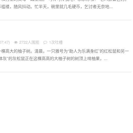
褴褛，随风抖动。忙半天，碗里就几毛硬币，乞讨者无奈地...
7:47)
2722人围观
1次吐槽
棵高大的柚子树。清晨，一只雅号为“助人为乐满身红”的红松鼠和另一
体灰”的灰松鼠正在这棵高高的大柚子树的树顶上啃柚果，...