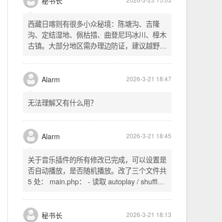
不起早，还是为了省事花更多的钱用中转。链
式代理两层梯子上美国家庭静态 ip 登号，
SSH 用 gost 做 HTTP+SOCKS 转换才能用
多 Agent。配置麻烦了点，设定好了后直接任
秘书长
2026-3-23 15:03
意 IP 进行 SSH 登录。畅用，值得纪念。
西藏日喀则有很多小众秘境：陈塘沟、吉隆
沟、定结湿地、佩枯措、曲登尼玛冰川、樟木
古镇。大部分地区需办理边防证，建议越野
车，最佳季节 5-10 月。从日喀则出发可陆路
经吉隆口岸前往加德满都，沿途风景绝美。
Alarm
2026-3-21 18:47
无法理解又有什么用？
Alarm
2026-3-21 18:45
关于音乐插件的所有修改已完成，可以设置是
否自动播放，是否随机播放。改了三个文件共
5 处： main.php： - 读取 autoplay / shuffle