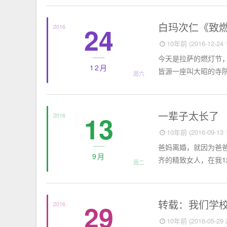
短篇故事
白玛次仁《致
24
2016
10年前 (2016-12-24 1
今天是拉萨的燃灯节
12月
皆源一座叫大昭的寺院
周六
短篇故事
一辈子太长了
13
2016
10年前 (2016-09-13 1
爸妈离婚，就因为爸爸
9月
齐的精致女人，在我1
周二
短篇故事
转载：我们学
29
2016
10年前 (2016-05-29 2