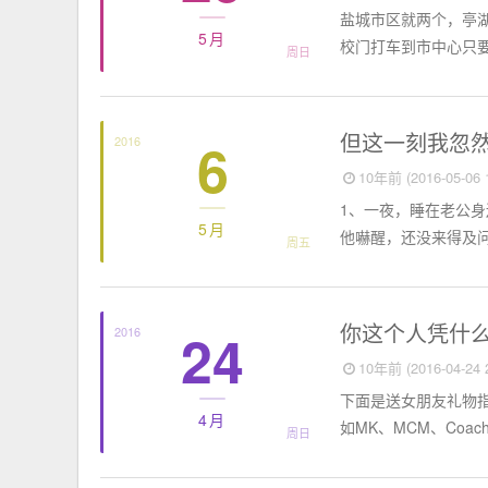
盐城市区就两个，亭
5月
校门打车到市中心只要
周日
短篇故事
但这一刻我忽
6
2016
10年前 (2016-05-06 1
1、一夜，睡在老公身
5月
他嚇醒，还没来得及问
周五
短篇故事
你这个人凭什
24
2016
10年前 (2016-04-24 2
下面是送女朋友礼物指
4月
如MK、MCM、Coac
周日