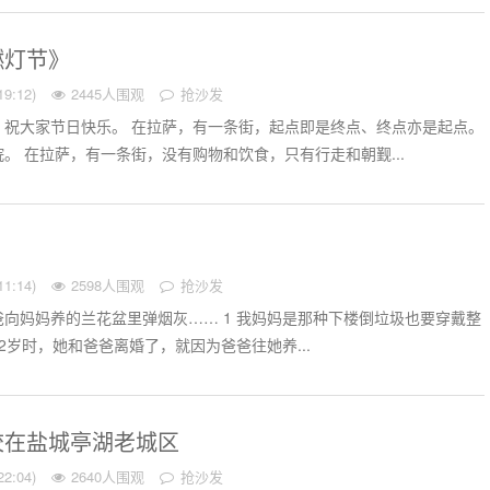
燃灯节》
9:12)
2445人围观
抢沙发
，祝大家节日快乐。 在拉萨，有一条街，起点即是终点、终点亦是起点。
。 在拉萨，有一条街，没有购物和饮食，只有行走和朝觐...
1:14)
2598人围观
抢沙发
向妈妈养的兰花盆里弹烟灰…… 1 我妈妈是那种下楼倒垃圾也要穿戴整
2岁时，她和爸爸离婚了，就因为爸爸往她养...
校在盐城亭湖老城区
2:04)
2640人围观
抢沙发