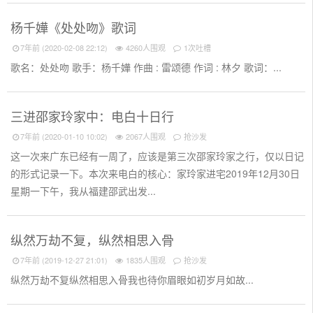
杨千嬅《处处吻》歌词
7年前 (2020-02-08 22:12)
4260人围观
1次吐槽
歌名：处处吻 歌手：杨千嬅 作曲 : 雷颂德 作词 : 林夕 歌词：...
三进邵家玲家中：电白十日行
7年前 (2020-01-10 10:02)
2067人围观
抢沙发
这一次来广东已经有一周了，应该是第三次邵家玲家之行，仅以日记
的形式记录一下。本次来电白的核心：家玲家进宅2019年12月30日
星期一下午，我从福建邵武出发...
纵然万劫不复，纵然相思入骨
7年前 (2019-12-27 21:01)
1835人围观
抢沙发
纵然万劫不复纵然相思入骨我也待你眉眼如初岁月如故...