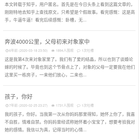
本文转载于知乎，用户匿名。首先是在今日头条上看到这篇文章的，
刚刚特地去知乎上查找原文，只希望是个假故事。看完感慨：这是高
手，牛逼牛逼！看完后续感慨：卧槽，无...
奔波4000公里，父母初来对象家中
6年前 (2020-03-18 23:50)
1894人围观
1次吐槽
这是我第4次来对象家里了。我们有了爱的结晶，所以也到了谈婚论
嫁的时候了。毕竟也到这个节骨点上了，对象的父母一定要我在他们
这里买一栋房子，一来他们放心，二来也...
孩子，你好
7年前 (2020-02-25 23:27)
1731人围观
1次吐槽
我的孩子，你好。当我第一次从你妈妈那里得知，她怀上你了，我喜
不自胜，情难自禁。你妈妈曾经谎称她怀着小宝宝了，想要考验我对
她的感情。我信以为真，记得当时的心情...