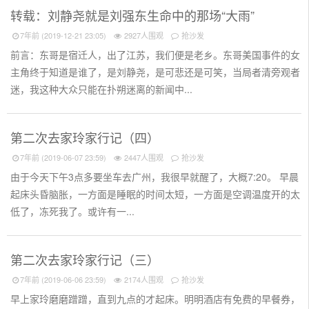
转载：刘静尧就是刘强东生命中的那场“大雨”
7年前 (2019-12-21 23:05)
2927人围观
抢沙发
前言：东哥是宿迁人，出了江苏，我们便是老乡。东哥美国事件的女
主角终于知道是谁了，是刘静尧，是可悲还是可笑，当局者清旁观者
迷，我这种大众只能在扑朔迷离的新闻中...
第二次去家玲家行记（四）
7年前 (2019-06-07 23:59)
2447人围观
抢沙发
由于今天下午3点多要坐车去广州，我很早就醒了，大概7:20。 早晨
起床头昏脑胀，一方面是睡眠的时间太短，一方面是空调温度开的太
低了，冻死我了。或许有一...
第二次去家玲家行记（三）
7年前 (2019-06-06 23:59)
2174人围观
抢沙发
早上家玲磨磨蹭蹭，直到九点的才起床。明明酒店有免费的早餐券，