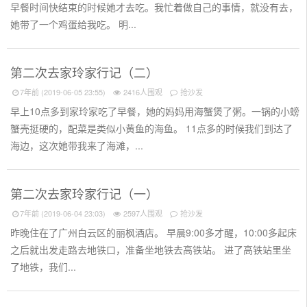
早餐时间快结束的时候她才去吃。我忙着做自己的事情，就没有去，
她带了一个鸡蛋给我吃。 明...
第二次去家玲家行记（二）
7年前 (2019-06-05 23:55)
2416人围观
抢沙发
早上10点多到家玲家吃了早餐，她的妈妈用海蟹煲了粥。一锅的小螃
蟹壳挺硬的，配菜是类似小黄鱼的海鱼。 11点多的时候我们到达了
海边，这次她带我来了海滩，...
第二次去家玲家行记（一）
7年前 (2019-06-04 23:03)
2597人围观
抢沙发
昨晚住在了广州白云区的丽枫酒店。 早晨9:00多才醒，10:00多起床
之后就出发走路去地铁口，准备坐地铁去高铁站。 进了高铁站里坐
了地铁，我们...