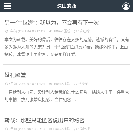
深山的鹿
另一个“拉姆”：我以为，不会再有下一次
5年前 (2021-04-03 12:23)
1384人围观
1次吐槽
本文为转载。美好的背后，往往存在太多的遗憾，遗憾的背后，又有
多少鲜为人知的无奈？另一个“拉姆”拉姆真好看，她那么能干，上山
挖药，冰雪泥土里爬着，又是那样疼爱...
婚礼殿堂
6年前 (2020-07-02 17:25)
1605人围观
抢沙发
一直给别人拍照，没让别人给我拍过什么照片。结婚人生里一件重大
的事情，放几张婚庆摄影，当作纪念！...
转载：那些只能匿名说出来的秘密
6年前 (2020-05-13 01:43)
2536人围观
1次吐槽