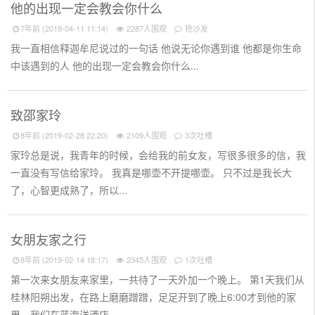
他的出现一定会教会你什么
7年前 (2019-04-11 11:14)
2287人围观
抢沙发
我一直相信释迦牟尼说过的一句话 他说无论你遇到谁 他都是你生命
中该遇到的人 他的出现一定会教会你什么...
致邵家玲
8年前 (2019-02-28 22:20)
2109人围观
3次吐槽
家玲总是说，我青年的时候，会给我的前女友，写很多很多的信，我
一直没有写信给家玲。 我真是哪壶不开提哪壶。 只不过是我长大
了，心智更成熟了，所以...
女朋友家之行
8年前 (2019-02-14 18:17)
2345人围观
1次吐槽
第一次来女朋友来家里，一共待了一天外加一个晚上。 第1天我们从
桂林阳朔出发，在路上磨磨蹭蹭，足足开到了晚上6:00才到他的家
里，我们在蓝海洋酒店...