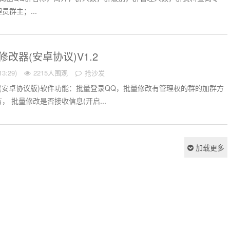
群主；...
改器(安卓协议)V1.2
3:29)
2215人围观
抢沙发
(安卓协议版)软件功能：批量登录QQ，批量修改有管理权的群的加群方
 批量修改是否接收信息(开启...
加载更多