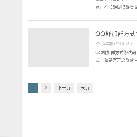
家，不加群提取群管理员
淘宝店铺
QQ群加群方式修
10年前 (2016-12-11 1
QQ群加群方式修改器
式，和是否开启群禁言，
1
2
下一页
末页