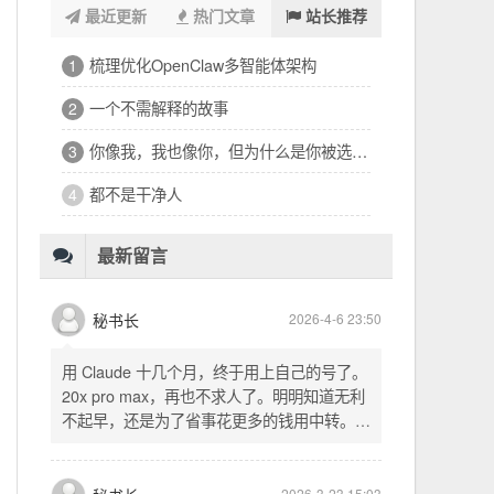
最近更新
热门文章
站长推荐
浑浑噩噩一整天，签了个十万的工程
1
32岁的深夜，有点惶恐
2
修车、装盖板、忙到深夜的琐碎一天
3
看完文德的二手房，护板一路响回电城
4
为孩子选学区的纠结，和深夜的释然
5
十六万二千八提了特斯拉，又看上东园公馆
6
最新留言
秘书长
2026-4-6 23:50
用 Claude 十几个月，终于用上自己的号了。
20x pro max，再也不求人了。明明知道无利