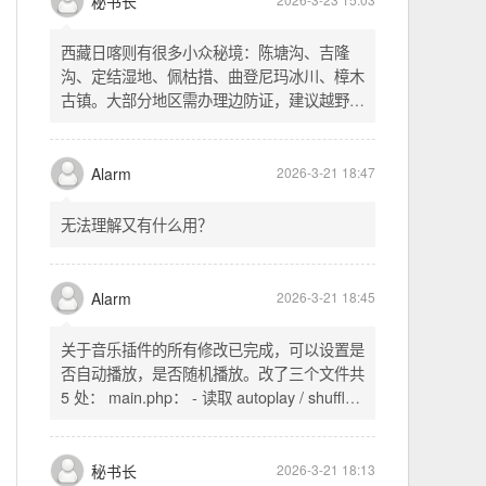
不起早，还是为了省事花更多的钱用中转。链
式代理两层梯子上美国家庭静态 ip 登号，
SSH 用 gost 做 HTTP+SOCKS 转换才能用
多 Agent。配置麻烦了点，设定好了后直接任
秘书长
2026-3-23 15:03
意 IP 进行 SSH 登录。畅用，值得纪念。
西藏日喀则有很多小众秘境：陈塘沟、吉隆
沟、定结湿地、佩枯措、曲登尼玛冰川、樟木
古镇。大部分地区需办理边防证，建议越野
车，最佳季节 5-10 月。从日喀则出发可陆路
经吉隆口岸前往加德满都，沿途风景绝美。
Alarm
2026-3-21 18:47
无法理解又有什么用？
Alarm
2026-3-21 18:45
关于音乐插件的所有修改已完成，可以设置是
否自动播放，是否随机播放。改了三个文件共
5 处： main.php： - 读取 autoplay / shuffle