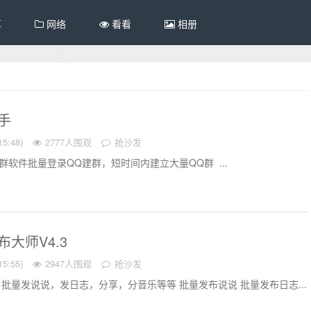
享
网络
看看
相册
助手
5:48)
2777人围观
抢沙发
群软件批量登录QQ建群，短时间内建立大量QQ群 ...
布大师V4.3
5:55)
2947人围观
抢沙发
 批量发说说，发日志，分享，分音乐等等 批量发布说说 批量发布日志...