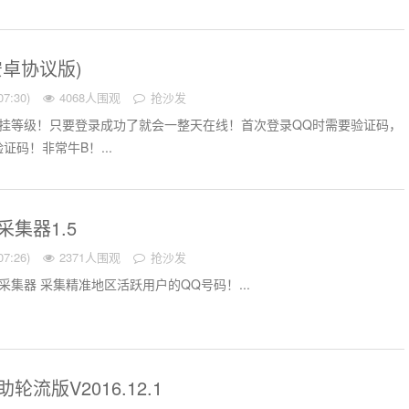
安卓协议版)
7:30)
4068人围观
抢沙发
机挂等级！只要登录成功了就会一整天在线！首次登录QQ时需要验证码，
码！非常牛B！...
采集器1.5
7:26)
2371人围观
抢沙发
采集器 采集精准地区活跃用户的QQ号码！...
轮流版V2016.12.1