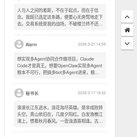
配置项 - 保存时写入这两个配置 - 表单中新增
一行两个复选框（自动播放音乐 / 默认随机播
放），带配套 CSS track.php： - 在 var
秘书长
2026-3-21 18:13
playlist = [...] 后面输出 _p4zAutoplay 和
_p4zShuffle 两个 JS 变量 script.js： -
人与人之间的差距，不在于起点，而在于信
autoplay 从后端变量读取，不再硬编码 false
念。我既已选定这条路，便要心无旁骛地走下
- shuffle 后台开启时强制随机，否则走
去。交易系统是我的战场，不破楼兰终不还。
localStorage 用户偏好
一切桎梏，皆为浮云；一切杂念，皆可舍弃。
唯有目标，不可动摇。
Alarm
2026-3-21 14:59
想实现多Agent协同合作做项目，Claude
Code才是真王。想要OpenClaw实现多Agent
根本不可行，把搞多bot多Agent进来，根本
就是给opus画蛇添足。
秘书长
2026-3-17 16:42
滚滚长江东逝水，浪花淘尽英雄。是非成败转