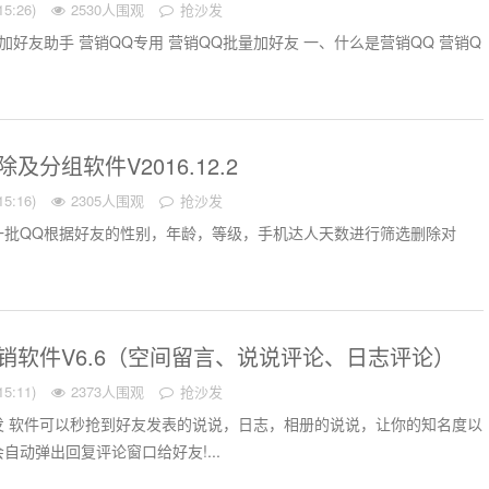
5:26)
2530人围观
抢沙发
加好友助手 营销QQ专用 营销QQ批量加好友 一、什么是营销QQ 营销Q
及分组软件V2016.12.2
5:16)
2305人围观
抢沙发
一批QQ根据好友的性别，年龄，等级，手机达人天数进行筛选删除对
销软件V6.6（空间留言、说说评论、日志评论）
5:11)
2373人围观
抢沙发
发 软件可以秒抢到好友发表的说说，日志，相册的说说，让你的知名度以
自动弹出回复评论窗口给好友!...