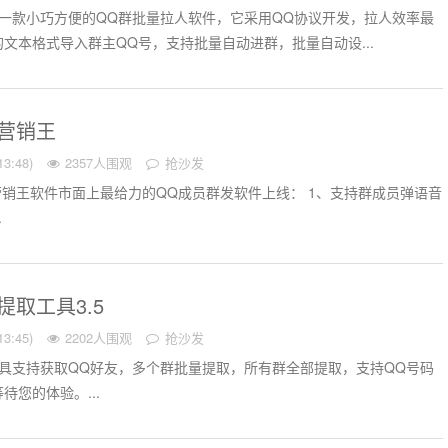
一款小巧方便的QQ群批量拉人软件，它采用QQ协议开发，拉人效率最
文本格式导入群主QQ号，支持批量自动进群，批量自动设...
能营销王
3:48)
2357人围观
抢沙发
能营销王软件市面上最给力的QQ成员群发软件上线： 1、支持群成员弹语音
.
提取工具3.5
3:45)
2202人围观
抢沙发
具支持获取QQ好友，多个群批量提取，所有群全部提取，支持QQ号码
待您的体验。...