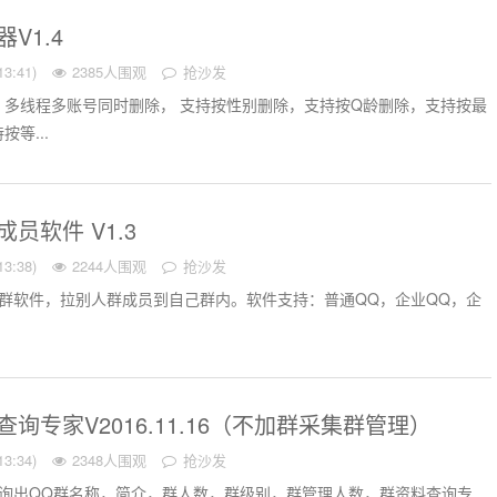
V1.4
3:41)
2385人围观
抢沙发
，多线程多账号同时删除， 支持按性别删除，支持按Q龄删除，支持按最
等...
员软件 V1.3
3:38)
2244人围观
抢沙发
群软件，拉别人群成员到自己群内。软件支持：普通QQ，企业QQ，企
询专家V2016.11.16（不加群采集群管理）
3:34)
2348人围观
抢沙发
查询出QQ群名称，简介，群人数，群级别，群管理人数，群资料查询专