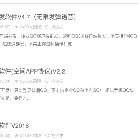
发软件V4.7（无限发弹语音）
5:07)
3490人围观
抢沙发
户端群发，企业QQ客户端群发，营销QQ3.0客户端群发，不支持TMQQ
：超快速群发，不禁止你鼠标操作！支...
件(空间APP协议)V2.2
5:03)
2866人围观
抢沙发
行开发！只能登录普通QQ，不支持企业QQ和企点QQ！ 相比手机QQ协
处是：免码方...
件V2016
3:53)
2419人围观
抢沙发