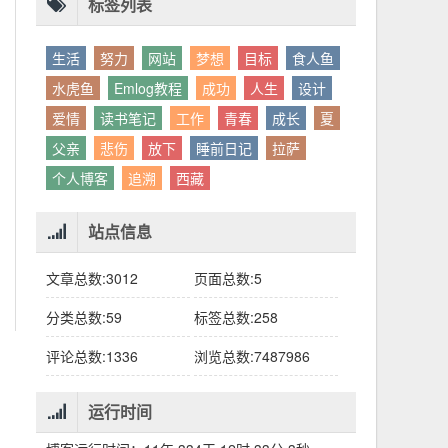
别人眼中的应该。这句话不是安慰，是提醒：
老兄，我没看错吧“30台”？
你的人生，不需要复刻任何人的轨迹。
标签列表
生活
努力
网站
梦想
目标
食人鱼
水虎鱼
Emlog教程
成功
人生
设计
爱情
读书笔记
工作
青春
成长
夏
父亲
悲伤
放下
睡前日记
拉萨
个人博客
追溯
西藏
站点信息
文章总数:3012
页面总数:5
分类总数:59
标签总数:258
评论总数:1336
浏览总数:7487986