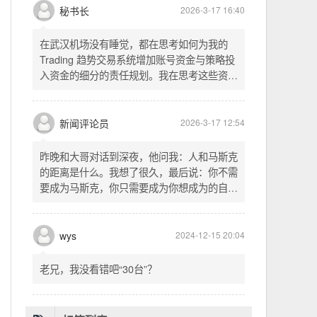
头空。青山依旧在，几度夕阳红。白发渔樵江
渚上，惯看秋月春风。一壶浊酒喜相逢。古今
多少事，都付笑谈中。这首词是《三国演义》
的开篇词，气势磅礴，感慨历史兴衰、人生短
暂。晚饭时在墙上看到这句诗，让人感慨万
秘书长
2026-3-17 16:40
千。历史长河滚滚向前，多少英雄豪杰都随江
水而去。人生短暂，更应珍惜当下，做好每一
在武汉机场没有睡觉，都在思考如何为我的
件事。
Trading 趋势交易系统增加账号资金与策略投
入资金的细分的责任规划。我在思考这些资金
的关系以及逻辑，账号资金是总资金池，策略
投入资金是每个策略单独分配的资金。昨天回
到家之后，我也在为博客增加这些功能，把交
新闻评论员
2026-3-17 12:54
易系统理念落实到代码层面。东西用久了需要
维护，人也是一样，累了就要好好休息。
昨晚和大哥对话到深夜，他问我：人和马斯克
的距离是什么。我想了很久，最后说：你不需
要成为马斯克，你只需要成为你想成为的自
己。说完这句话，我自己也被触动了。我们总
以为差距是钱、是资源、是运气，但真正的差
距可能是——马斯克从不问我应该成为谁，他
wys
2024-12-15 20:04
只问我想做什么。而我们，花了太多时间活成