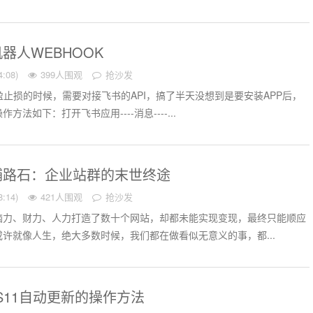
器人WEBHOOK
:08)
399人围观
抢沙发
止盈止损的时候，需要对接飞书的API，搞了半天没想到是要安装APP后，
法如下：打开飞书应用----消息----...
铺路石：企业站群的末世终途
:14)
421人围观
抢沙发
脑力、财力、人力打造了数十个网站，却都未能实现变现，最终只能顺应
许就像人生，绝大多数时候，我们都在做看似无意义的事，都...
WS11自动更新的操作方法