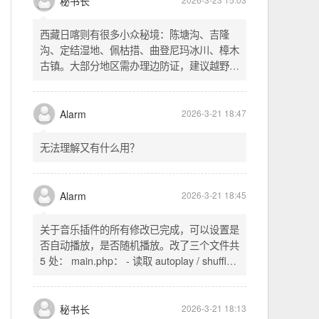
不起早，还是为了省事花更多的钱用中转。链
式代理两层梯子上美国家庭静态 ip 登号，
SSH 用 gost 做 HTTP+SOCKS 转换才能用
多 Agent。配置麻烦了点，设定好了后直接任
秘书长
2026-3-23 15:03
意 IP 进行 SSH 登录。畅用，值得纪念。
西藏日喀则有很多小众秘境：陈塘沟、吉隆
沟、定结湿地、佩枯措、曲登尼玛冰川、樟木
古镇。大部分地区需办理边防证，建议越野
车，最佳季节 5-10 月。从日喀则出发可陆路
经吉隆口岸前往加德满都，沿途风景绝美。
Alarm
2026-3-21 18:47
无法理解又有什么用？
Alarm
2026-3-21 18:45
关于音乐插件的所有修改已完成，可以设置是
否自动播放，是否随机播放。改了三个文件共
5 处： main.php： - 读取 autoplay / shuffle