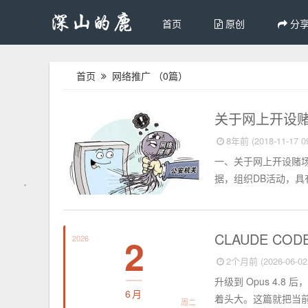
首页
原创
分
首页
网络推广
（0篇）
网络赌博
关于网上开设
8年前 (2018-11-17 09
一、关于网上开设赌场
据，组织DB活动，具
电脑知识
CLAUDE C
2
2026
2个月前 (2026-06-02 
升级到 Opus 4.8
6月
着头大。这篇就把当前版本
周二