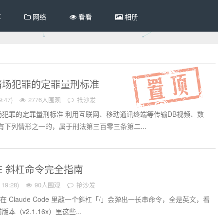
享
网络
看看
相册
赌场犯罪的定罪量刑标准
:47)
2776人围观
抢沙发
犯罪的定罪量刑标准 利用互联网、移动通讯终端等传输DB视频、数
有下列情形之一的，属于刑法第三百零三条第二...
ODE 斜杠命令完全指南
19:28)
90人围观
抢沙发
 后，在 Claude Code 里敲一个斜杠「/」会弹出一长串命令，全是英文，看
（v2.1.16x）里这些...