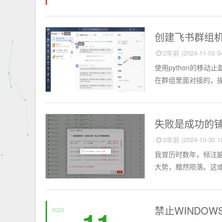
电脑知识
创建飞书群组机
2年前 (2024-11-03 04
使用python的移动
在群组里面对接的，操作方
SEO
失败是成功的
2年前 (2024-10-30 18
我曾历时数年，倾注
大势，黯然陨落。这或
电脑知识
禁止WINDO
2023