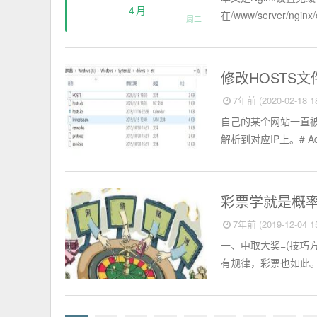
4月
在/www/server/ngin
周二
电脑知识
修改HOSTS
7年前 (2020-02-18 18
自己的某个网站一直被
解析到对应IP上。# Additi
网络赌博
彩票学就是概
7年前 (2019-12-04 15
一、中取大奖=(技巧
有规律，彩票也如此。