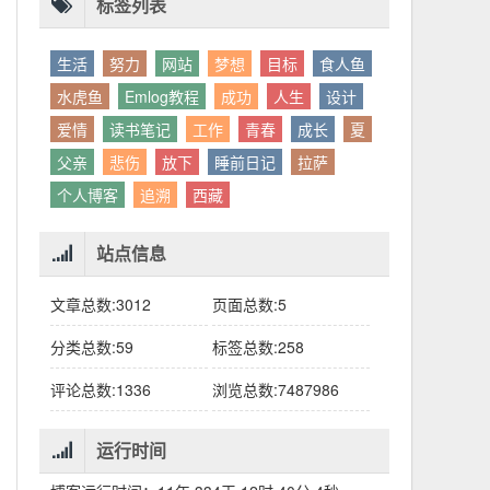
别人眼中的应该。这句话不是安慰，是提醒：
老兄，我没看错吧“30台”？
你的人生，不需要复刻任何人的轨迹。
标签列表
生活
努力
网站
梦想
目标
食人鱼
水虎鱼
Emlog教程
成功
人生
设计
爱情
读书笔记
工作
青春
成长
夏
父亲
悲伤
放下
睡前日记
拉萨
个人博客
追溯
西藏
站点信息
文章总数:3012
页面总数:5
分类总数:59
标签总数:258
评论总数:1336
浏览总数:7487986