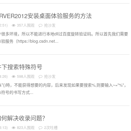
SERVER2012安装桌面体验服务的方法
:51)
357人围观
抢沙发
很多环境，所以不能进行本地dll过百度旋转验证码。所以首先我们需要
ttps://blog.csdn.net...
文件下搜索特殊符号
:26)
598人围观
抢沙发
*()時，不能获得想要的内容，后来发现如果要搜索%,则要输入~="%"，
符号的书写方式...
如何解决收录问题？
:13)
823人围观
2次吐槽