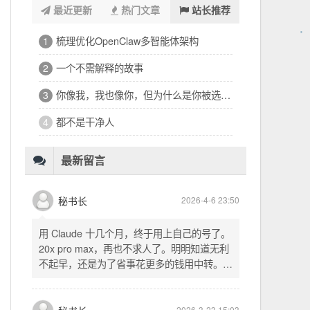
最近更新
热门文章
站长推荐
浑浑噩噩一整天，签了个十万的工程
1
32岁的深夜，有点惶恐
2
修车、装盖板、忙到深夜的琐碎一天
3
看完文德的二手房，护板一路响回电城
4
为孩子选学区的纠结，和深夜的释然
5
十六万二千八提了特斯拉，又看上东园公馆
6
最新留言
秘书长
2026-4-6 23:50
用 Claude 十几个月，终于用上自己的号了。
20x pro max，再也不求人了。明明知道无利