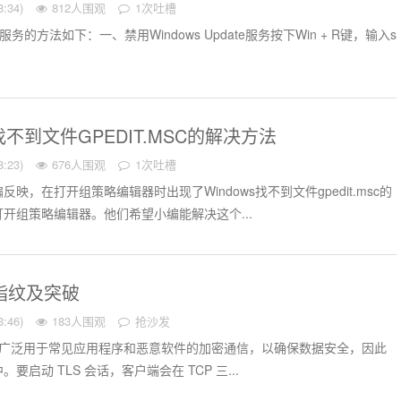
:34)
812人围观
1次吐槽
ate服务的方法如下：一、禁用Windows Update服务按下Win + R键，输入s
1找不到文件GPEDIT.MSC的解决方法
:23)
676人围观
1次吐槽
映，在打开组策略编辑器时出现了Windows找不到文件gpedit.msc的
开组策略编辑器。他们希望小编能解决这个...
 指纹及突破
:46)
183人围观
抢沙发
SL 被广泛用于常见应用程序和恶意软件的加密通信，以确保数据安全，因此
启动 TLS 会话，客户端会在 TCP 三...