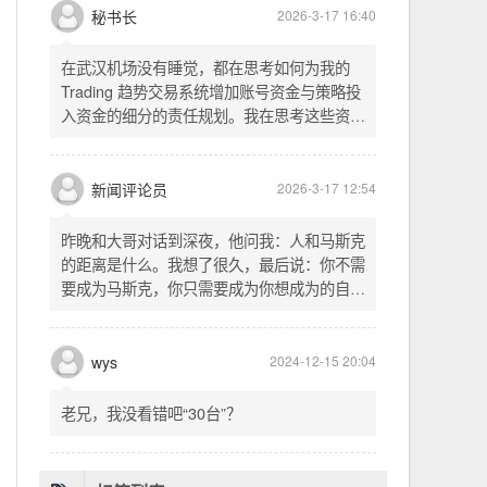
头空。青山依旧在，几度夕阳红。白发渔樵江
渚上，惯看秋月春风。一壶浊酒喜相逢。古今
多少事，都付笑谈中。这首词是《三国演义》
的开篇词，气势磅礴，感慨历史兴衰、人生短
暂。晚饭时在墙上看到这句诗，让人感慨万
秘书长
2026-3-17 16:40
千。历史长河滚滚向前，多少英雄豪杰都随江
水而去。人生短暂，更应珍惜当下，做好每一
在武汉机场没有睡觉，都在思考如何为我的
件事。
Trading 趋势交易系统增加账号资金与策略投
入资金的细分的责任规划。我在思考这些资金
的关系以及逻辑，账号资金是总资金池，策略
投入资金是每个策略单独分配的资金。昨天回
到家之后，我也在为博客增加这些功能，把交
新闻评论员
2026-3-17 12:54
易系统理念落实到代码层面。东西用久了需要
维护，人也是一样，累了就要好好休息。
昨晚和大哥对话到深夜，他问我：人和马斯克
的距离是什么。我想了很久，最后说：你不需
要成为马斯克，你只需要成为你想成为的自
己。说完这句话，我自己也被触动了。我们总
以为差距是钱、是资源、是运气，但真正的差
距可能是——马斯克从不问我应该成为谁，他
wys
2024-12-15 20:04
只问我想做什么。而我们，花了太多时间活成