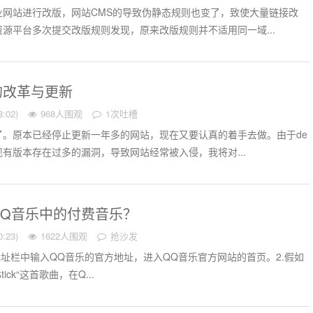
业网站进行改版，网站CMS的导致伪静态规则也变了，致使大量链接改
源平台多次提交改版规则发现，原来改版规则并不适用同一域...
的改革与更新
:02)
968人围观
1次吐槽
了。原本已经停止更新一年多的网站，现在又要认真的着手去做。由于de
及现有版本存在过多的漏洞，导致网站经常被入侵，我将对...
QQ音乐中的付费音乐？
:23)
1622人围观
抢沙发
在地址栏中输入QQ音乐的官方地址，进入QQ音乐官方网站的首页。2.假如
$tick“这首歌曲，在Q...