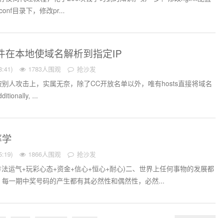
x/conf目录下，修改pr...
文件在本地使域名解析到指定IP
:41)
1783人围观
抢沙发
别人攻击上，实属无奈，除了CC开放名单以外，唯有hosts直接将域名
onally, ...
率学
:19)
1866人围观
抢沙发
方法运气+玩彩心态+资金+信心+恒心+耐心)二、世界上任何事物的发展都
每一期中奖号码的产生都有其必然性和偶然性，必然...