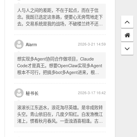
配置项 - 保存时写入这两个配置 - 表单中新增
一行两个复选框（自动播放音乐 / 默认随机播
放），带配套 CSS track.php： - 在 var
秘书长
2026-3-21 18:13
playlist = [...] 后面输出 _p4zAutoplay 和
_p4zShuffle 两个 JS 变量 script.js： -
人与人之间的差距，不在于起点，而在于信
autoplay 从后端变量读取，不再硬编码 false
念。我既已选定这条路，便要心无旁骛地走下
- shuffle 后台开启时强制随机，否则走
去。交易系统是我的战场，不破楼兰终不还。
localStorage 用户偏好
一切桎梏，皆为浮云；一切杂念，皆可舍弃。
唯有目标，不可动摇。
Alarm
2026-3-21 14:59
想实现多Agent协同合作做项目，Claude
Code才是真王。想要OpenClaw实现多Agent
根本不可行，把搞多bot多Agent进来，根本
就是给opus画蛇添足。
秘书长
2026-3-17 16:42
滚滚长江东逝水，浪花淘尽英雄。是非成败转