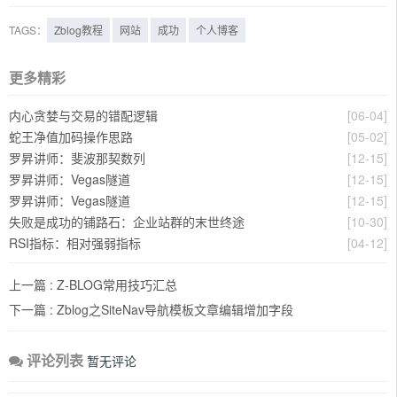
TAGS：
Zblog教程
网站
成功
个人博客
更多精彩
内心贪婪与交易的错配逻辑
[06-04]
蛇王净值加码操作思路
[05-02]
罗昇讲师：斐波那契数列
[12-15]
罗昇讲师：Vegas隧道
[12-15]
罗昇讲师：Vegas隧道
[12-15]
失败是成功的铺路石：企业站群的末世终途
[10-30]
RSI指标：相对强弱指标
[04-12]
上一篇 :
Z-BLOG常用技巧汇总
下一篇 :
Zblog之SiteNav导航模板文章编辑增加字段
评论列表
暂无评论