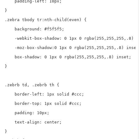
    padding-left: 10px; 

}

.zebra tbody tr:nth-child(even) {

    background: #f5f5f5;

    -webkit-box-shadow: 0 1px 0 rgba(255,255,255,.8) in
    -moz-box-shadow:0 1px 0 rgba(255,255,255,.8) inset;
    box-shadow: 0 1px 0 rgba(255,255,255,.8) inset;    
}

.zebrb td, .zebrb th {

    border-left: 1px solid #ccc;

    border-top: 1px solid #ccc;

    padding: 10px;

    text-align: center;    

}
