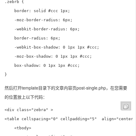
.zebrb {

    border: solid #ccc 1px;

    -moz-border-radius: 6px;

    -webkit-border-radius: 6px;

    border-radius: 6px;

    -webkit-box-shadow: 0 1px 1px #ccc; 

    -moz-box-shadow: 0 1px 1px #ccc; 

    box-shadow: 0 1px 1px #ccc;         

}
然后打开template目录下的文章内容页post-single.php，在您需要
的位置放上以下代码：
<div class="zebra" >

<table cellspacing="0" cellpadding="5"  align="center"
    <tbody>
