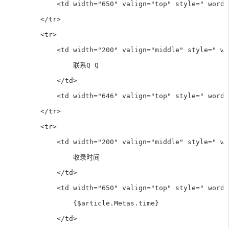
            <td width="650" valign="top" style=" word-
        </tr>

        <tr>

            <td width="200" valign="middle" style=" wo
                联系Q Q

            </td>

            <td width="646" valign="top" style=" word-
        </tr>

        <tr>

            <td width="200" valign="middle" style=" wo
                收录时间

            </td>

            <td width="650" valign="top" style=" word-
                {$article.Metas.time}

            </td>
