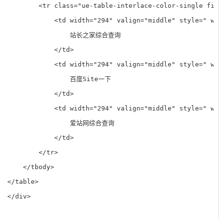
        <tr class="ue-table-interlace-color-single firs
            <td width="294" valign="middle" style=" wo
                站长之家综合查询

            </td>

            <td width="294" valign="middle" style=" wo
                百度Site一下

            </td>

            <td width="294" valign="middle" style=" wo
                爱站网综合查询

            </td>

        </tr>

    </tbody>

</table>

</div>