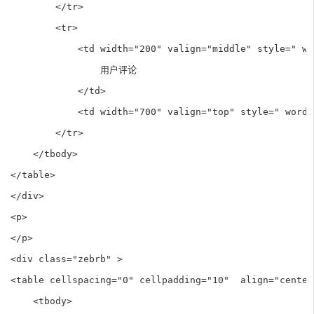
        </tr>

        <tr>

            <td width="200" valign="middle" style=" wo
                用户评论

            </td>

            <td width="700" valign="top" style=" word-
        </tr>

    </tbody>

</table>

</div>

<p>

</p>

<div class="zebrb" >

<table cellspacing="0" cellpadding="10"  align="center
    <tbody>
