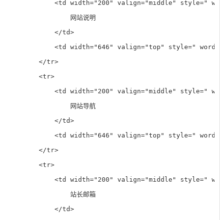
            <td width="200" valign="middle" style=" wo
                网站说明

            </td>

            <td width="646" valign="top" style=" word-
        </tr>

        <tr>

            <td width="200" valign="middle" style=" wo
                网站导航

            </td>

            <td width="646" valign="top" style=" word-
        </tr>

        <tr>

            <td width="200" valign="middle" style=" wo
                站长邮箱

            </td>
