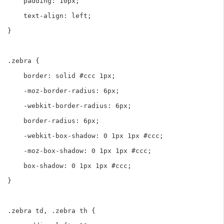
    padding: 10px;

    text-align: left;    

}

.zebra {

    border: solid #ccc 1px;

    -moz-border-radius: 6px;

    -webkit-border-radius: 6px;

    border-radius: 6px;

    -webkit-box-shadow: 0 1px 1px #ccc; 

    -moz-box-shadow: 0 1px 1px #ccc; 

    box-shadow: 0 1px 1px #ccc;         

}

.zebra td, .zebra th {
