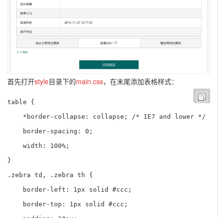
首先打开
style
目录下的
main.css
，在末尾添加表格样式：
table {

    *border-collapse: collapse; /* IE7 and lower */

    border-spacing: 0;

    width: 100%;    

}

.zebra td, .zebra th {

    border-left: 1px solid #ccc;

    border-top: 1px solid #ccc;
