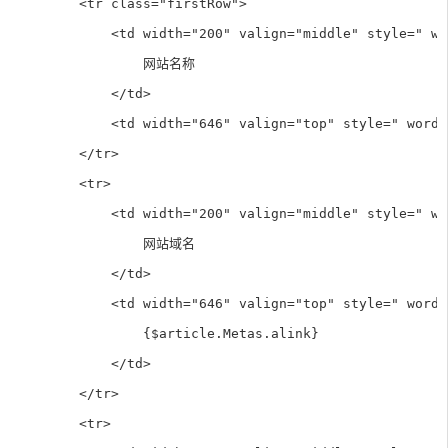
        <tr class="firstRow">

            <td width="200" valign="middle" style=" wo
                网站名称

            </td>

            <td width="646" valign="top" style=" word-
        </tr>

        <tr>

            <td width="200" valign="middle" style=" wo
                网站域名

            </td>

            <td width="646" valign="top" style=" word-
                {$article.Metas.alink}

            </td>

        </tr>

        <tr>
