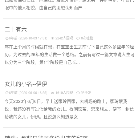
眼中的他人相貌，由自己的思想认知而产...
二十有六
6年前 (2020-10-03 17:31)
2242人围观
8次吐槽
序在上个月的时候就在想，在宝宝出生之前写下自己这么多些年的经
历，为过去的26年的生活做一个总结。之前有写过一篇文章说人生可
以分为三个阶段，第1个阶段是自己长...
女儿的小名--伊伊
6年前 (2020-06-06 16:55)
1619人围观
抢沙发
今天2020年6月6日，早上送家玲回家，去机场的路上，家玲跟我
说，我还没有写过信给我的女儿。得闲饮茶，思来想去，便写一封信
给我的女儿，伊伊。且说怎么知道是女...