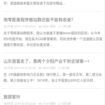
号：英国报姐本篇文章收录于百家号精品...
用零距离程序做站群还能不能有收录？
7年前 (2019-10-08 23:47)
2629人围观
1次吐槽
‌关于零距离站群程序，我认为是属于黑帽seoer国庆的狂欢。从今年
的9月底开始，我在各大QQ群里看到，四处流传着一个迅速能让百度
搜索引擎收录，并达到长尾关键...
山东首富走了，靠两个夕阳产业干到全球第一!
7年前 (2019-05-27 22:22)
1900人围观
抢沙发
在《中国最有影响力企业家》排行榜上，第一是任正非，第二是马化
腾，第三则是张士平！ 2018年，张士平家族以650亿人民币财...
致邵家玲
8年前 (2019-02-28 22:20)
2110人围观
3次吐槽