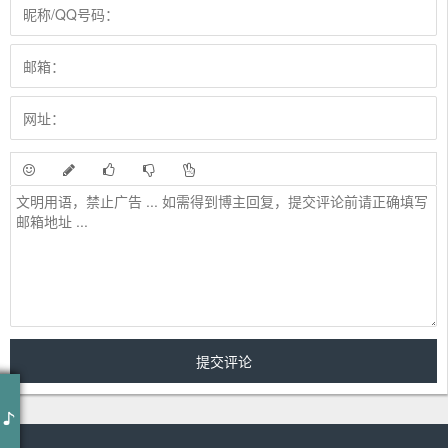
编曲 : 孔德岳/龙隆
制作人 : 龙隆/宋予宾
作词 : 赵雷