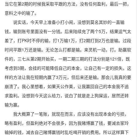
当它在第2期的时候我采取平跟的方法，没有任何盈利，最后一把，
意料之中的输了。
说实话，今天早上准备小打小闹，没想到莫名其妙的一直输
钱，输到账号里面没有一分钱。后来陆续充了两个5万，结果运气太
差了，打PK时不停的输，打1万输1万，打2期打到2万也是输。过段
时间平跟1万还是输。无论怎么打都是输。来灵机一动，打。助赢软
件的，三七从第2期开始买，一期二期三期的打法分别是121倍，既
考虑到3期，会挂的可能降低自己的本金，让自己有一定的损失。这
样的方法让我在短期内赢了3万元，但后来还是输。那会儿我真的要
崩溃了。我心里想着，如果天公作美，让我赢回自己的本金我不追
求盈利。没想到今天这么给力，说白了就是走上狗屎运，居然还转
输为赢。
我大概算了一笔账，就现在而言，应该没有出现本金的亏损，
略有盈利，但盈利绝对不会很多，因为我赌博赢了钱，要减去家玲
输掉的钱，减去自己赌博赢钱时乱吃喝开销的费用。所以这样算下