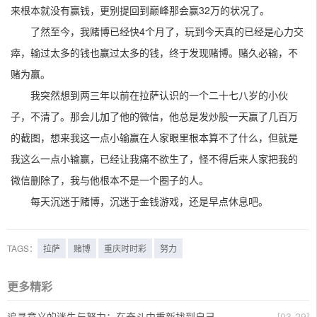
来根本就没有赢钱，更别提回到巅峰那会赢32万的状况了。
了然至今，我赌博已经快4个月了，玩到今天真的已经是心力交
瘁，输过太多的钱也赢过太多的钱，终于发现赌博。赌久必输，不
赌为赢。
我突然想到两三年以前在拉萨认识的一个二十七八岁的小伙
子，不清了。那会儿加了他的微信，他总是发炒股一天赢了几百万
的截图，想来我这一点小输赢在人家眼里根本算不了什么，但就是
我这么一点小输赢，已经让我痛不欲生了，怪不得后来人家把我的
微信删除了，我与他根本不是一个圈子的人。
每天沉迷于赌博，沉迷于金钱游戏，还是早点休息吧。
TAGS：
拉萨
赌博
重庆时时彩
努力
更多精彩
追寻意义的迷失与努力：在奋斗中重新找到自己
[03-29]