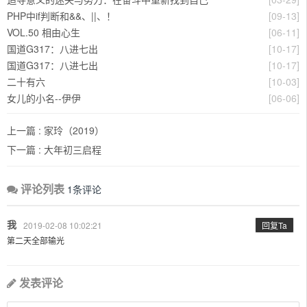
PHP中if判断和&&、||、！
[09-13]
VOL.50 相由心生
[06-11]
国道G317：八进七出
[10-17]
国道G317：八进七出
[10-17]
二十有六
[10-03]
女儿的小名--伊伊
[06-06]
上一篇 :
家玲（2019）
下一篇 :
大年初三启程
评论列表
1条评论
我
2019-02-08 10:02:21
回复Ta
第二天全部输光
发表评论