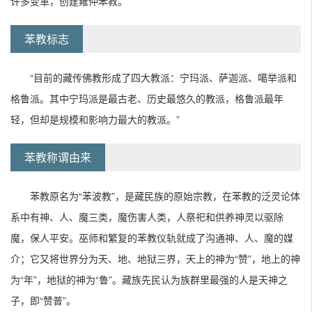
许多变革，创建雍仲苯教。
苯教标志
“目前的藏传佛教形成了四大教派：宁玛派、萨迦派、噶举派和
格鲁派。其中宁玛派是最古老、历史最悠久的教派，格鲁派最年
轻，但却是规模和影响力最大的教派。”
苯教称谓由来
苯教原名为“苯波教”，是藏民族的原始宗教，在苯教的泛灵论体
系中有神、人、魔三类，魔伤害人类，人祭祀和供养神灵以驱除
魔，保人平安。巫师和繁复的苯教仪轨就成了沟通神、人、魔的媒
介；它又将世界分为天、地、地狱三界，天上的神为“赞”，地上的神
为“年”，地狱的神为“鲁”。藏族先民认为族群里最强的人是天神之
子，即“赞普”。