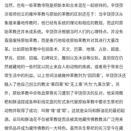
当然，也有一些苯教寺院是把新本和古本混在一起修持的。辛饶弥
沃祖师创立的雍仲苯教与原始的苯教的区别还在于：当辛饶弥沃从
象雄来蕃地传教时，他已经有系统的理论和相应的教规，而这时原
始苯教还并未成系统。辛饶弥沃根据当时人们的心理特点，并没有
直接废除原始苯教，而是善巧地吸收原始苯教并对其进行大量改
革。比如原始苯教中包括医术、天文、历算、地理、占卦、超度、
梦兆、招财、招福、石碑铭文、雕刻以及沐浴等仪轨，直到现在仍
然被藏地的一些村民以防止来自人和动物的疾病，或者用于带来日
常生活中的利益。以上世间法被雍仲苯教列为“因四乘”，辛饶弥沃还
融入了他自己创立的教法“果四乘”和“无上乘”共为“九乘次第”。另
外，原始苯教中杀牲血祭等劣习遭到了辛饶弥沃的反对，他采用糌
粑和酥油捏成各种彩线花盘的形式来代替原始苯教中要杀生祭祀的
动物并取得了成功：叫做“堆”或“耶”。这就是朵玛和酥油花的最初起
源。朵玛和酥油花不仅被苯教徒而且被其他藏传佛教教派广泛用来
做供品并成为藏传佛教的一大特色。虽然杀生祭祀的劣习至今在藏