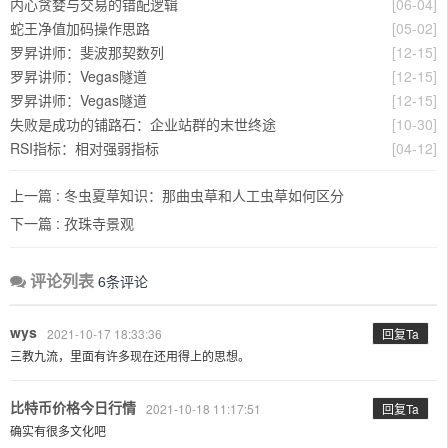
内心贪婪与交易的错配逻辑
[06-04]
蛇王净值加码操作思路
[05-02]
罗昇讲师：斐波那契数列
[12-15]
罗昇讲师：Vegas隧道
[12-15]
罗昇讲师：Vegas隧道
[12-15]
失败是成功的铺路石：企业站群的末世终途
[10-30]
RSI指标：相对强弱指标
[04-12]
上一篇 :
冬虫夏草知识：那曲虫草和人工虫草如何区分
下一篇 :
​孜珠寺景观
评论列表
6条评论
wys
2021-10-17 18:33:36
回复Ta
三教九流，里面有许多现在还用得上的思想。
比特币价格今日行情
2021-10-18 11:17:51
回复Ta
确实有很多文化吧