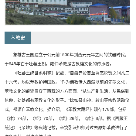
苯教史
象雄古王国建立于公元前1500年到西元元年之间的铁器时代，
于645年亡于吐蕃王朝。雍仲苯教是古象雄文化的传承者。
《吐蕃王统世系明鉴》记载：“自聂赤赞普至墀杰脱赞之间凡二
十六代，均以苯教护持国政。”作为佛教传入西藏以前的先期文化，
苯教文化的痕迹贯穿于西藏的方方面面。“从生产到生活，从民俗到
信仰，处处都有苯教文化的影子。”比如祭山神、转山等宗教活动仪
式，都源自苯教文化。据介绍，《苯教大藏经》现存178部，包括
《律》74部，《经》70部，《续》26部，《库》8部。据《西藏王
统记》《朵堆》等典籍记载，辛饶弥沃祖师对过去原始苯教进行了