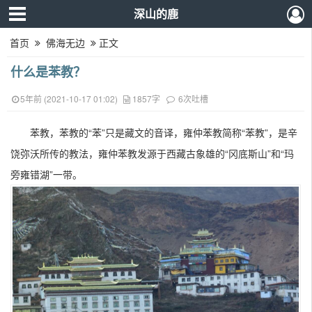
深山的鹿
首页
佛海无边
正文
什么是苯教？
5年前 (2021-10-17 01:02)
1857字
6次吐槽
苯教，苯教的“苯”只是藏文的音译，雍仲苯教简称“苯教”，是辛
饶弥沃所传的教法，雍仲苯教发源于西藏古象雄的“冈底斯山”和“玛
旁雍错湖”一带。