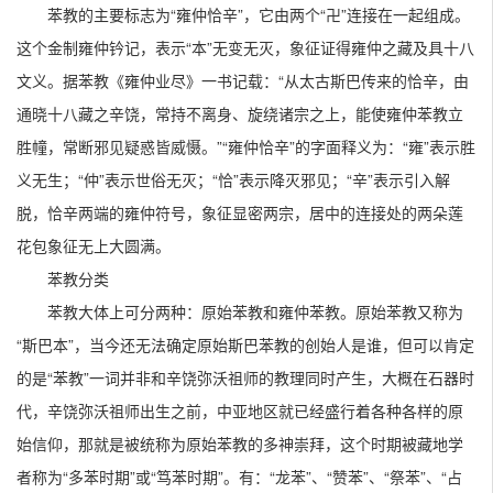
苯教的主要标志为“雍仲恰辛”，它由两个“卍”连接在一起组成。
这个金制雍仲钤记，表示“本”无变无灭，象征证得雍仲之藏及具十八
文义。据苯教《雍仲业尽》一书记载：“从太古斯巴传来的恰辛，由
通晓十八藏之辛饶，常持不离身、旋绕诸宗之上，能使雍仲苯教立
胜幢，常断邪见疑惑皆威慑。”“雍仲恰辛”的字面释义为：“雍”表示胜
义无生；“仲”表示世俗无灭；“恰”表示降灭邪见；“辛”表示引入解
脱，恰辛两端的雍仲符号，象征显密两宗，居中的连接处的两朵莲
花包象征无上大圆满。
苯教分类
苯教大体上可分两种：原始苯教和雍仲苯教。原始苯教又称为
“斯巴本”，当今还无法确定原始斯巴苯教的创始人是谁，但可以肯定
的是“苯教”一词并非和辛饶弥沃祖师的教理同时产生，大概在石器时
代，辛饶弥沃祖师出生之前，中亚地区就已经盛行着各种各样的原
始信仰，那就是被统称为原始苯教的多神崇拜，这个时期被藏地学
者称为“多苯时期”或“笃苯时期”。有：“龙苯”、“赞苯”、“祭苯”、“占