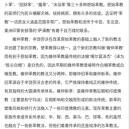
卜苯”、“招财苯”、“魔苯”、“沐浴苯”等三十多种原始苯教。原始苯教
的巫师们为民众禳解灾祸，祛除病邪，拥有众多的信徒。这证明“苯
教”一词其含义涵盖范围非常广，原始苯教和流传于中亚、东北亚、
美洲印第安部落的“萨满教”有着千丝万缕的联系。
雍仲苯教：辛饶弥沃在改革原始苯教的基础上融入了新的教法
并创建了新的宗教，使苯教得以统一。这个新的宗教叫做“雍仲苯教”
而有别于原始苯教，因为雍仲苯教最传统的法帽“噶尔莫泽杰”（译为
“胜尖白帽”）是白色的，因此早期的雍仲苯教曾被称作白帽苯教或白
帽圣教。雍仲苯教的教法又分两种，即雍仲旧苯和雍仲新苯。雍仲
旧苯源自于辛饶弥沃古老的传承，它严格保持着纯正的雍仲传统，
有其独特的大圆满传承体系。雍仲新苯：是雍仲苯教后期和印度佛
教（主要是和宁玛派）互相影响和交融而形成的新派传统，新苯的
塑像风格和修行方法融入了一些印度佛教的元素。现存苯教主要的
家族传承或寺系传承如：辛、智、西、美乌、巴、琼等，有的虽然
也融合了一些新苯教法，但他们着重传承的还是纯净的古苯教法。