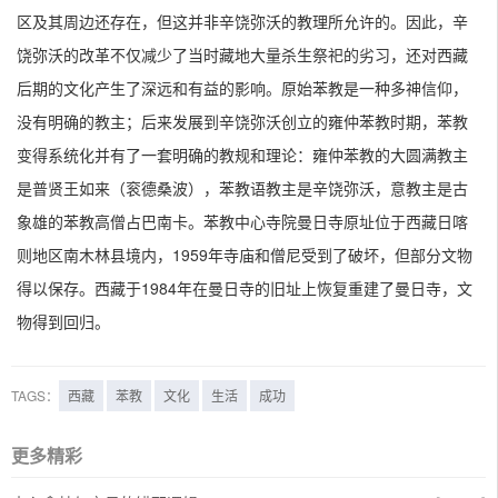
区及其周边还存在，但这并非辛饶弥沃的教理所允许的。因此，辛
饶弥沃的改革不仅减少了当时藏地大量杀生祭祀的劣习，还对西藏
后期的文化产生了深远和有益的影响。原始苯教是一种多神信仰，
没有明确的教主；后来发展到辛饶弥沃创立的雍仲苯教时期，苯教
变得系统化并有了一套明确的教规和理论：雍仲苯教的大圆满教主
是普贤王如来（衮德桑波），苯教语教主是辛饶弥沃，意教主是古
象雄的苯教高僧占巴南卡。苯教中心寺院曼日寺原址位于西藏日喀
则地区南木林县境内，1959年寺庙和僧尼受到了破坏，但部分文物
得以保存。西藏于1984年在曼日寺的旧址上恢复重建了曼日寺，文
物得到回归。
TAGS：
西藏
苯教
文化
生活
成功
更多精彩