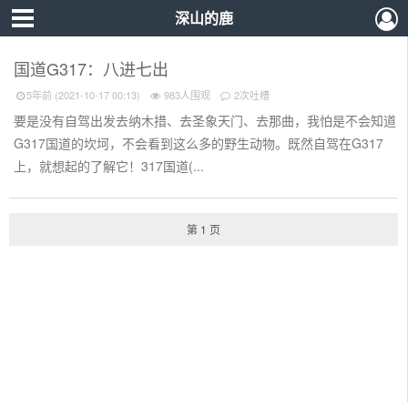
深山的鹿
国道G317：八进七出
5年前 (2021-10-17 00:13)
983人围观
2次吐槽
要是没有自驾出发去纳木措、去圣象天门、去那曲，我怕是不会知道
G317国道的坎坷，不会看到这么多的野生动物。既然自驾在G317
上，就想起的了解它！317国道(...
第 1 页