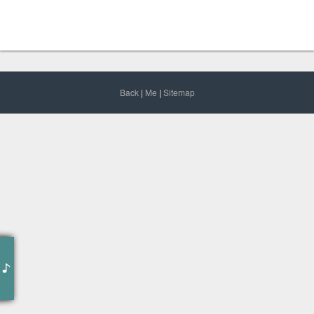
Back
|
Me
|
Sitemap
作词 : 尹约
作曲 : 钱雷
编曲 : 钱雷
制作人 : 尹约
海浪无声将夜幕深深淹没