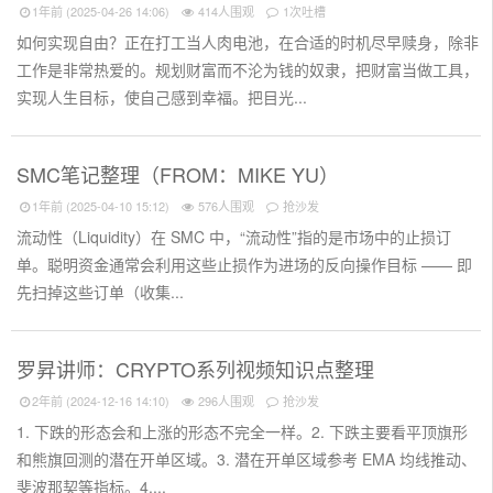
1年前 (2025-04-26 14:06)
414人围观
1次吐槽
如何实现自由？正在打工当人肉电池，在合适的时机尽早赎身，除非
工作是非常热爱的。规划财富而不沦为钱的奴隶，把财富当做工具，
实现人生目标，使自己感到幸福。把目光...
SMC笔记整理（FROM：MIKE YU）
1年前 (2025-04-10 15:12)
576人围观
抢沙发
流动性（Liquidity）在 SMC 中，“流动性”指的是市场中的止损订
单。聪明资金通常会利用这些止损作为进场的反向操作目标 —— 即
先扫掉这些订单（收集...
罗昇讲师：CRYPTO系列视频知识点整理
2年前 (2024-12-16 14:10)
296人围观
抢沙发
1. 下跌的形态会和上涨的形态不完全一样。2. 下跌主要看平顶旗形
和熊旗回测的潜在开单区域。3. 潜在开单区域参考 EMA 均线推动、
斐波那契等指标。4....