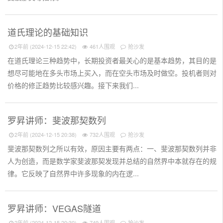
道氏理论的基础知识
2年前 (2024-12-15 22:42)
461人围观
抢沙发
在道氏理论三种趋势中，长期投资者最关心的是基本趋势，其目的是
想尽可能地在多头市场上买入，而在空头市场及时做空。投机者则对
价格的修正趋势比较感兴趣。接下来我们...
罗昇讲师：斐波那契数列
2年前 (2024-12-15 20:38)
732人围观
抢沙发
斐波那契数列之所以有效，原因主要有两点：一、斐波那契数列并非
人为创造，而是数学家斐波那契发现并总结的自然界中本就存在的规
律。它反映了自然界中许多现象的内在逻...
罗昇讲师：VEGAS隧道
2年前 (2024-12-15 20:30)
749人围观
抢沙发