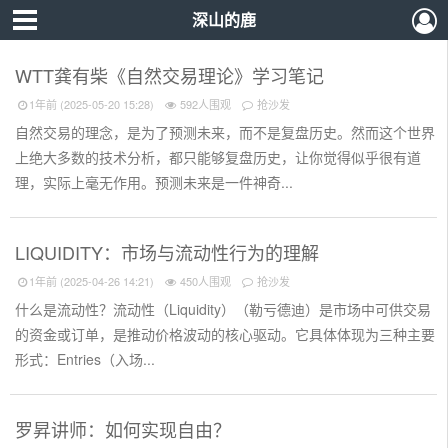
深山的鹿
WTT龚有柴《自然交易理论》学习笔记
1年前 (2025-05-20 15:28)
592人围观
抢沙发
自然交易的理念，是为了预测未来，而不是复盘历史。然而这个世界
上绝大多数的技术分析，都只能够复盘历史，让你觉得似乎很有道
理，实际上毫无作用。预测未来是一件神奇...
LIQUIDITY：市场与流动性行为的理解
1年前 (2025-04-26 14:21)
450人围观
抢沙发
什么是流动性？流动性（Liquidity）（勒亏德迪）是市场中可供交易
的资金或订单，是推动价格波动的核心驱动。它具体体现为三种主要
形式：Entries（入场...
罗昇讲师：如何实现自由？