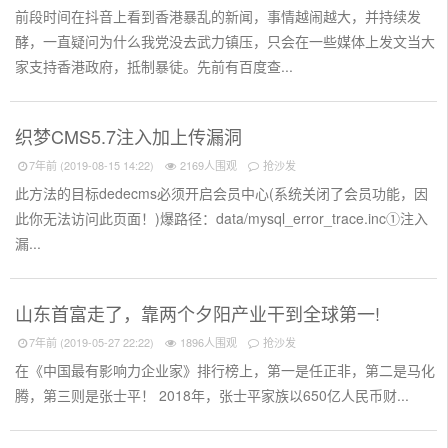
前段时间在抖音上看到香港暴乱的新闻，事情越闹越大，并持续发
酵，一直疑问为什么我党没去武力镇压，只会在一些媒体上发文当大
家支持香港政府，抵制暴徒。先前有百度查...
织梦CMS5.7注入加上传漏洞
7年前 (2019-08-15 14:22)
2169人围观
抢沙发
此方法的目标dedecms必须开启会员中心(系统关闭了会员功能，因
此你无法访问此页面！)爆路径：data/mysql_error_trace.inc①注入
漏...
山东首富走了，靠两个夕阳产业干到全球第一!
7年前 (2019-05-27 22:22)
1896人围观
抢沙发
在《中国最有影响力企业家》排行榜上，第一是任正非，第二是马化
腾，第三则是张士平！ 2018年，张士平家族以650亿人民币财...