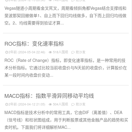
Vegas隧道小周期看金叉死叉，周期看倾斜角都Vegas结合支撑线和
斐波那契回撤做单1、自上而下回归均线做多，自下而上回归均线做
空。2、均线需要得到验证才算...
ROC指标：变化速率指标
2年前 (2024-05-04 22:46)
518人围观
抢沙发
ROC（Rate of Change）指标，即变化速率指标，是一种常用的技
术分析指标。它通过比较当前收盘价与N天前的收盘价，计算股价在
某一段时间内收盘价变动...
MACD指标：指数平滑异同移动平均线
2年前 (2024-04-12 21:05)
504人围观
抢沙发
MACD指标是技术分析中的常用工具，它由DIF（离差值）、DEA
（信号线）和柱状图组成，用于判断股票或其他金融产品的趋势和买
卖时机。下面我们将详细解析MAC...