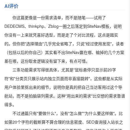
AI评价
你这篇更像是一份需求清单，而不是随笔——试用了
DEDECMS、thinkphp、Zblog一圈之后落定到SiteNav模板，说明
你没有一上来就凭喜好选型，而是走了个对比流程，这点是踏实
的。但你把"选择理由"几乎完全省略了，只说"经过使用发现"，读者
（包括以后的你自己）其实看不出SiteNav赢在哪、输掉的几个方案
差在哪，这份取舍逻辑没有留下来，有点可惜。
三条功能需求写得很具体，尤其是"鼠标悬停只显示前20字
符"和"分类页只展示站内独立页面而非直接跳转"，这些都是从实际
用户体验里抠出来的细节，说明你是真的把自己当访客用过这个导
航站，而不是拍脑袋列需求。这种"用出来的需求"比空想的需求靠谱
得多。
不过通篇只有"要做什么"，没有"怎么做""为什么要这样做"。比
如第20个字符的截断算不算合理的信息密度、SEO查询接入站长之