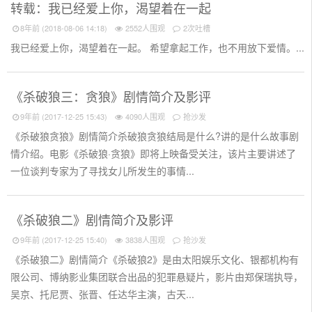
转载：我已经爱上你，渴望着在一起
8年前 (2018-08-06 14:18)
2552人围观
2次吐槽
我已经爱上你，渴望着在一起。 希望拿起工作，也不用放下爱情。...
《杀破狼三：贪狼》剧情简介及影评
9年前 (2017-12-25 15:43)
4090人围观
抢沙发
《杀破狼贪狼》剧情简介杀破狼贪狼结局是什么?讲的是什么故事剧
情介绍。电影《杀破狼·贪狼》即将上映备受关注，该片主要讲述了
一位谈判专家为了寻找女儿所发生的事情...
《杀破狼二》剧情简介及影评
9年前 (2017-12-25 15:40)
3838人围观
抢沙发
《杀破狼二》剧情简介《杀破狼2》是由太阳娱乐文化、银都机构有
限公司、博纳影业集团联合出品的犯罪悬疑片，影片由郑保瑞执导，
吴京、托尼贾、张晋、任达华主演，古天...