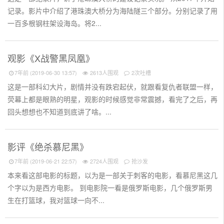
记录。影片中介绍了港珠澳大桥分为海陆隧三个部分。分别记录了用
一百多根钢柱架设海岛。将2...
观影《X战警黑凤凰》
7年前 (2019-06-30 13:57)
2613人围观
2次吐槽
这是一部科幻大片，剧情并没有跌宕起伏，就跟看复仇者联盟一样，
荧幕上都是眼熟的明星，观影的时候感觉非常震撼，看完了之后，再
回头想想也不知道到底讲了啥。...
影评《绝杀慕尼黑》
7年前 (2019-06-21 22:57)
2724人围观
抢沙发
本来看这部电影的标题，以为是一部关于刺客的电影，看慕尼黑这几
个字以为是西方电影。 到电影院一看是俄罗斯电影，几个俄罗斯男
生在打篮球，我对篮球一向不...