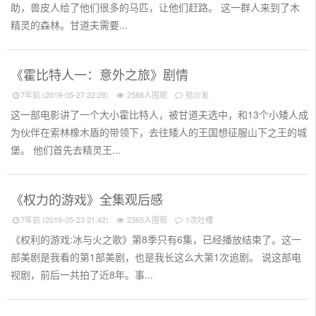
助，兽皮人给了他们很多的马匹，让他们赶路。 这一群人来到了木
精灵的森林。甘道夫需要...
《霍比特人一：意外之旅》剧情
7年前 (2019-05-27 22:28)
2588人围观
抢沙发
这一部电影讲了一个大小霍比特人，被甘道夫选中，和13个小矮人成
为伙伴在索林橡木盾的带领下，去往矮人的王国想征服山下之王的城
堡。 他们首先去精灵王...
《权力的游戏》全集观后感
7年前 (2019-05-23 21:42)
2365人围观
1次吐槽
《权利的游戏:冰与火之歌》第8季只有6集，已经播放结束了。这一
部美剧是我看的第1部美剧，也是我长这么大第1次追剧。 说这部电
视剧，前后一共拍了近8年。事...