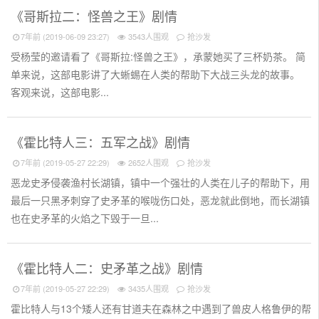
《哥斯拉二：怪兽之王》剧情
7年前 (2019-06-09 23:27)
3543人围观
抢沙发
受杨莹的邀请看了《哥斯拉:怪兽之王》，承蒙她买了三杯奶茶。 简
单来说，这部电影讲了大蜥蜴在人类的帮助下大战三头龙的故事。
客观来说，这部电影...
《霍比特人三：五军之战》剧情
7年前 (2019-05-27 22:29)
2652人围观
抢沙发
恶龙史矛侵袭渔村长湖镇，镇中一个强壮的人类在儿子的帮助下，用
最后一只黑矛刺穿了史矛革的喉咙伤口处，恶龙就此倒地，而长湖镇
也在史矛革的火焰之下毁于一旦...
《霍比特人二：史矛革之战》剧情
7年前 (2019-05-27 22:29)
3435人围观
抢沙发
霍比特人与13个矮人还有甘道夫在森林之中遇到了兽皮人格鲁伊的帮