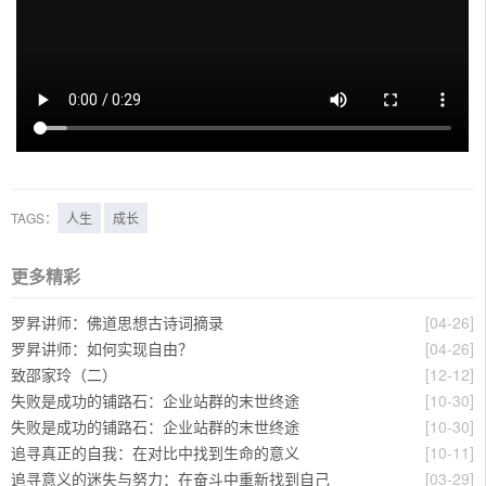
TAGS：
人生
成长
更多精彩
罗昇讲师：佛道思想古诗词摘录
[04-26]
罗昇讲师：如何实现自由？
[04-26]
致邵家玲（二）
[12-12]
失败是成功的铺路石：企业站群的末世终途
[10-30]
失败是成功的铺路石：企业站群的末世终途
[10-30]
追寻真正的自我：在对比中找到生命的意义
[10-11]
追寻意义的迷失与努力：在奋斗中重新找到自己
[03-29]