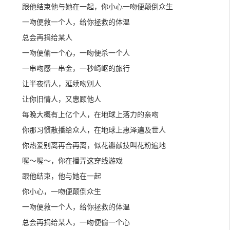
跟他结束他与她在一起，你小心一吻便颠倒众生
一吻便救一个人，给你拯救的体温
总会再捐给某人
一吻便偷一个心，一吻便杀一个人
一串吻感一串金，一秒崎岖的旅行
让半夜情人，延续吻别人
让你旧情人，又惠顾他人
每晚大概有上亿个人，在地球上落力的亲吻
你那习惯散播给众人，在地球上惠泽遍及世人
你热爱别离再合再离，似花瓣献技叫花粉遍地
喔～喔～，你在播弄这穿线游戏
跟他结束，他与她在一起
你小心，一吻便颠倒众生
一吻便救一个人，给你拯救的体温
总会再捐给某人，一吻便偷一个心