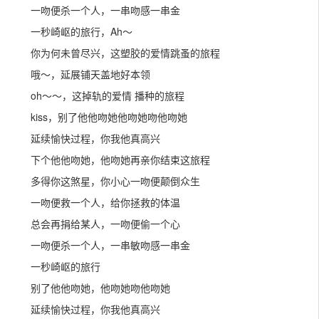
一吻便杀一个人，一串吻感一串金
一秒崎岖的旅行，Ah～
你为何未曾尽兴，这塑胶的爱情跳蚤的旅程
哦～，延展铺天盖地好本领
oh～～，这掉轨的爱情 播种的旅程
kiss，别了他他吻她他吻她吻他吻她
延续愉快过程，你我他真高兴
下个他他吻她，他吻她再亲你结束这旅程
多得你这煞星，你小心一吻便颠倒众生
一吻便救一个人，给你拯救的体温
总会再捐给某人，一吻便偷一个心
一吻便杀一个人，一串敏吻感一串金
一秒崎岖的旅行
别了他他吻她，他吻她吻他吻她
延续愉快过程，你我他真高兴