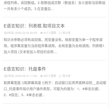
进程列表，返回数组。2.取数组成员数（数组名）含义是取当前数组
一共有多少个成员。3.在变量后...
E语言知识：列表框.取项目文本
3年前 (2023-02-24 00:43)
617人围观
抢沙发
知识点参数必须有返回值，而变量没有。局部变量为单一子程序调
用，程序集变量为当前程序集调用，全局变量为全局调用。列表框1.
加入项目 (文本型加入项目的名称,...
E语言知识：托盘事件
4年前 (2023-02-21 17:42)
637人围观
抢沙发
取屏幕宽度 ()取屏幕高度 ()例子：启动窗口后将界面移动到__启动窗
口_托盘事件指示用户操作类型，可能为的值为：1、#单击左键；
2、#双击；3、#单击右键...