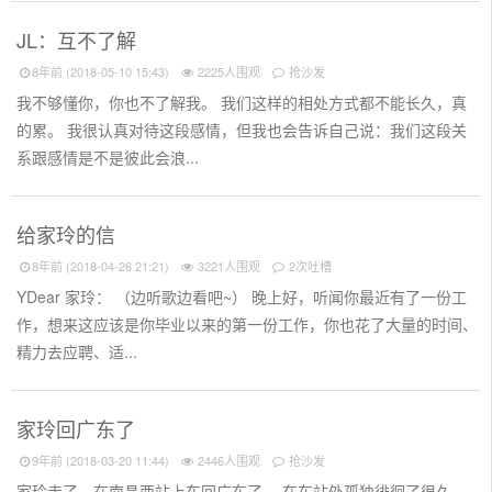
JL：互不了解
8年前 (2018-05-10 15:43)
2225人围观
抢沙发
我不够懂你，你也不了解我。 我们这样的相处方式都不能长久，真
的累。 我很认真对待这段感情，但我也会告诉自己说：我们这段关
系跟感情是不是彼此会浪...
给家玲的信
8年前 (2018-04-26 21:21)
3221人围观
2次吐槽
YDear 家玲： （边听歌边看吧~） 晚上好，听闻你最近有了一份工
作，想来这应该是你毕业以来的第一份工作，你也花了大量的时间、
精力去应聘、适...
家玲回广东了
9年前 (2018-03-20 11:44)
2446人围观
抢沙发
家玲走了，在南昌西站上车回广东了。 在车站外孤独徘徊了很久，