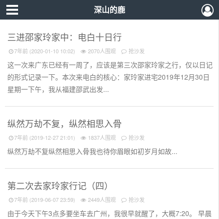
深山的鹿
三进邵家玲家中：电白十日行
7年前 (2020-01-10 10:02)
2070人围观
抢沙发
这一次来广东已经有一周了，应该是第三次邵家玲家之行，仅以日记
的形式记录一下。本次来电白的核心：家玲家进宅2019年12月30日
星期一下午，我从福建邵武出发...
纵然万劫不复，纵然相思入骨
7年前 (2019-12-27 21:01)
1837人围观
抢沙发
纵然万劫不复纵然相思入骨我也待你眉眼如初岁月如故...
第二次去家玲家行记（四）
7年前 (2019-06-07 23:59)
2449人围观
抢沙发
由于今天下午3点多要坐车去广州，我很早就醒了，大概7:20。 早晨