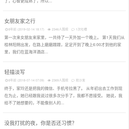
了，心智更成熟了，所以...
女朋友家之行
8年前 (2019-02-14 18:17)
2346人围观
1次吐槽
第一次来女朋友来家里，一共待了一天外加一个晚上。 第1天我们从
桂林阳朔出发，在路上磨磨蹭蹭，足足开到了晚上6:00才到他的家
里，我们在蓝海洋酒店...
轻描淡写
8年前 (2018-07-14 07:09)
2369人围观
抢沙发
终于，家玲还是把我的微信、手机号拉黑了。 从年初出去工作到现
在为止，她已经跟我说过很多次分手了，我都不愿接受。 她说，我
给不了她想要的，不能像别人的...
没我打扰的夜，你是否还习惯？