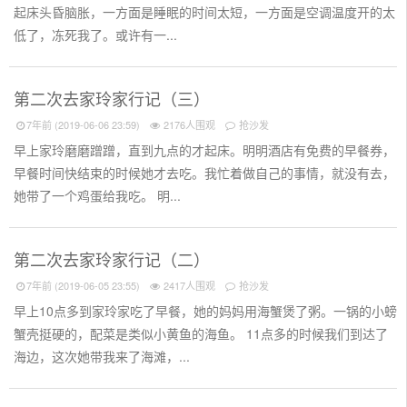
起床头昏脑胀，一方面是睡眠的时间太短，一方面是空调温度开的太
低了，冻死我了。或许有一...
第二次去家玲家行记（三）
7年前 (2019-06-06 23:59)
2176人围观
抢沙发
早上家玲磨磨蹭蹭，直到九点的才起床。明明酒店有免费的早餐券，
早餐时间快结束的时候她才去吃。我忙着做自己的事情，就没有去，
她带了一个鸡蛋给我吃。 明...
第二次去家玲家行记（二）
7年前 (2019-06-05 23:55)
2417人围观
抢沙发
早上10点多到家玲家吃了早餐，她的妈妈用海蟹煲了粥。一锅的小螃
蟹壳挺硬的，配菜是类似小黄鱼的海鱼。 11点多的时候我们到达了
海边，这次她带我来了海滩，...