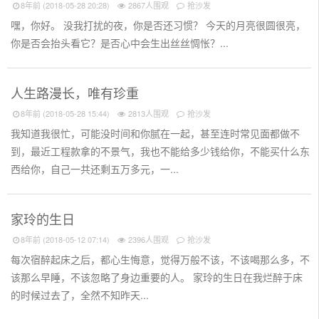
8年前 (2018-05-28 20:28)
2867人围观
抢沙发
嘿，你好。 没我打扰的夜，你是否还习惯？ 今天的月亮很圆很亮，
你是否会抬头看它？是否心中会生出丝丝惆怅？...
人生路漫长，唯有珍重
8年前 (2018-05-28 15:44)
2813人围观
抢沙发
我知道我很忙，可能没时间和你腻在一起，甚至连时常见面都做不
到，最近工程款拿的不景气，我也不能给多少钱给你，不能买什么东
西给你，自己一共还剩五万多元，一...
家玲的生日
8年前 (2018-05-12 07:14)
2396人围观
抢沙发
每次宿醉起床之后，都心生悔意，觉得万般不该，不该喝那么多，不
该那么早睡，不该忽略了身边重要的人。 家玲的生日在我烂醉于床
的时候过去了，全然不知昨天...