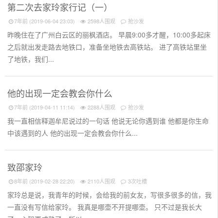
第二次去家玲家行记（一）
7年前 (2019-06-04 23:03)
2598人围观
抢沙发
昨晚住在了广州白云区的丽枫酒店。 早晨9:00多才醒，10:00多起床
之后就出发走路去地铁口，准备坐地铁去高铁站。 进了高铁站里坐
了地铁，我们...
他的出现一定会教会你什么
7年前 (2019-04-11 11:14)
2288人围观
抢沙发
我一直相信释迦牟尼说过的一句话 他说无论你遇到谁 他都是你生命
中该遇到的人 他的出现一定会教会你什么...
致邵家玲
8年前 (2019-02-28 22:20)
2110人围观
3次吐槽
家玲总是说，我青年的时候，会给我的前女友，写很多很多的信，我
一直没有写信给家玲。 我真是哪壶不开提哪壶。 只不过是我长大