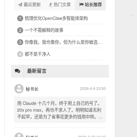
最近更新
热门文章
站长推荐
浑浑噩噩一整天，签了个十万的工程
1
32岁的深夜，有点惶恐
2
修车、装盖板、忙到深夜的琐碎一天
3
看完文德的二手房，护板一路响回电城
4
为孩子选学区的纠结，和深夜的释然
5
十六万二千八提了特斯拉，又看上东园公馆
6
最新留言
秘书长
2026-4-6 23:50
用 Claude 十几个月，终于用上自己的号了。
20x pro max，再也不求人了。明明知道无利