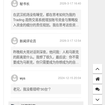
头空。青山依旧在，几度夕阳红。白发渔樵江
渚上，惯看秋月春风。一壶浊酒喜相逢。古今
多少事，都付笑谈中。这首词是《三国演义》
的开篇词，气势磅礴，感慨历史兴衰、人生短
暂。晚饭时在墙上看到这句诗，让人感慨万
秘书长
2026-3-17 16:40
千。历史长河滚滚向前，多少英雄豪杰都随江
水而去。人生短暂，更应珍惜当下，做好每一
在武汉机场没有睡觉，都在思考如何为我的
件事。
Trading 趋势交易系统增加账号资金与策略投
入资金的细分的责任规划。我在思考这些资金
的关系以及逻辑，账号资金是总资金池，策略
投入资金是每个策略单独分配的资金。昨天回
到家之后，我也在为博客增加这些功能，把交
新闻评论员
2026-3-17 12:54
易系统理念落实到代码层面。东西用久了需要
维护，人也是一样，累了就要好好休息。
昨晚和大哥对话到深夜，他问我：人和马斯克
的距离是什么。我想了很久，最后说：你不需
要成为马斯克，你只需要成为你想成为的自
己。说完这句话，我自己也被触动了。我们总
以为差距是钱、是资源、是运气，但真正的差
距可能是——马斯克从不问我应该成为谁，他
wys
2024-12-15 20:04
只问我想做什么。而我们，花了太多时间活成