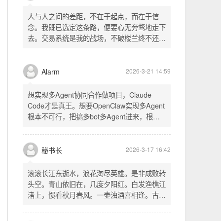
配置项 - 保存时写入这两个配置 - 表单中新增
一行两个复选框（自动播放音乐 / 默认随机播
放），带配套 CSS track.php： - 在 var
秘书长
2026-3-21 18:13
playlist = [...] 后面输出 _p4zAutoplay 和
_p4zShuffle 两个 JS 变量 script.js： -
人与人之间的差距，不在于起点，而在于信
autoplay 从后端变量读取，不再硬编码 false
念。我既已选定这条路，便要心无旁骛地走下
- shuffle 后台开启时强制随机，否则走
去。交易系统是我的战场，不破楼兰终不还。
localStorage 用户偏好
一切桎梏，皆为浮云；一切杂念，皆可舍弃。
唯有目标，不可动摇。
Alarm
2026-3-21 14:59
想实现多Agent协同合作做项目，Claude
Code才是真王。想要OpenClaw实现多Agent
根本不可行，把搞多bot多Agent进来，根本
就是给opus画蛇添足。
秘书长
2026-3-17 16:42
滚滚长江东逝水，浪花淘尽英雄。是非成败转