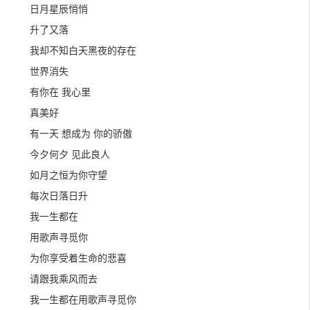
日月星辰悄悄
升了又落
我却不知白天黑夜的存在
世界消失
有你在 我心里
真美好
有一天 想成为 你的骄傲
今夕何夕 见此良人
如月之恒为你守望
每次日落日升
我一生都在
用歌声寻觅你
为你享受着生命的悲喜
请跟我乘风而去
我一生都在用歌声寻觅你