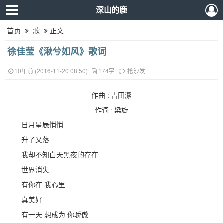
深山的鹿
首页
歌
正文
徐佳莹《湫兮如风》歌词
10年前 (2016-11-20 08:50)
174字
抢沙发
作曲 : 吉田潔
作词 : 梁旋
日月星辰悄悄
升了又落
我却不知白天黑夜的存在
世界消失
有你在 我心里
真美好
有一天 想成为 你骄傲