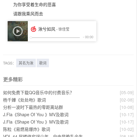
为你享受着生命的悲喜
请跟我乘风而去
TAGS：
其名为湫
歌词
更多精彩
如何免费下载QQ音乐中的付费音乐？
[05-09]
杨千嬅《处处吻》歌词
[02-08]
分析一波时下最热的零距离站群
[10-08]
J.Fla《Shape Of You 》MV及歌词
[10-17]
J.Fla《Shape Of You 》MV及歌词
[10-17]
陈粒《易燃易爆炸》歌词
[10-02]
VOL.44 层楼终究误少年，自由早晚乱余生
[08-19]