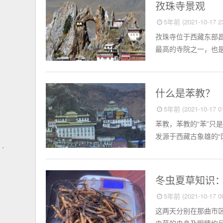
相册
​孜珠寺景观
5年前 (2021-10-17 23
孜珠寺位于西藏东部昌
最高的寺院之一，也是
佛海无边
什么是苯教？
5年前 (2021-10-17 01
苯教，苯教的“苯”只
发源于西藏古象雄的“冈
百科全书
冬虫夏草知识
5年前 (2021-10-17 00
这两天分别在那曲市