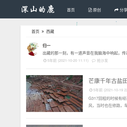
首页
原创
分
首页
西藏
归一
出藏的那一刻，有一道声音在我脑海中响起，传
5年前 (2021-10-20 11:11)
抢沙发
相册
芒康千年古盐
5年前 (2021-10-19 22
G317回程的时候有
风，当时也在修路，车