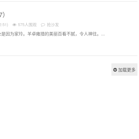
7）
:51)
575人围观
抢沙发
是因为家玲。羊卓雍措的美丽百看不腻，令人神往。...
加载更多