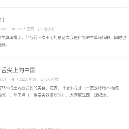
1）
:41)
583人围观
抢沙发
去羊卓雍措了，但与前一次不同的是这次我是自驾进羊卓雍措的，同时也
。...
：舌尖上的中国
:04)
1722人围观
6次吐槽
国75%的土地感受到的美食：江苏：盱眙小龙虾（一定是盱眙本地的），
肉）、辣子鸡（一定要尖辣椒炒的）、大闸蟹江西：辣椒炒...