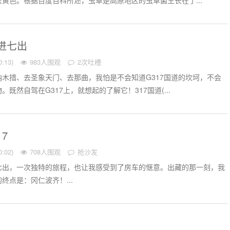
黄色。根据百度百科所述，虫草是高原地区的虫草菌生长在了...
八进七出
:13)
983人围观
2次吐槽
木措、去圣象天门、去那曲，我怕是不会知道G317国道的坎坷，不会
既然自驾在G317上，就想起的了解它！317国道(...
17
:02)
708人围观
抢沙发
七出，一次独特的旅程，也让我感受到了房车的惬意。出藏的那一刻，我
终点是：冈仁波齐！...