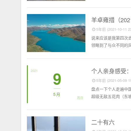
相册
羊卓雍措（202
5年前 (2021-10-11 23
说来应该是我第四次
领略到了与众不同的风景
旅行
个人亲身感受
9
2021
5年前 (2021-05-09 19
盘点一下个人走遍中
5月
超级无敌五花肉（东坡
周日
初为人父
二十有六