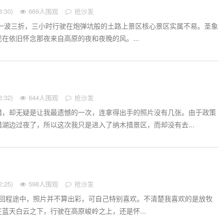
:30)
669人围观
抢沙发
一波三折，三小时行驶在炮弹坑般的土路上景区核心景区实属不易。圣象
在依旧怀念那夜来自高原的夜和夜晚的风。...
）
:32)
644人围观
抢沙发
措，却无疑是让我最遗憾的一次，连拿得出手的照片没有几张。由于政策
湖边过夜了，所以这次我只是进入了纳木措景区，而却没有去...
:25)
598人围观
抢沙发
7回程途中，照片并不算出彩，可自己特别喜欢。不清楚我喜欢的是放牧
蓝天白云之下，行驶在高原峻岭之上，还是怀...