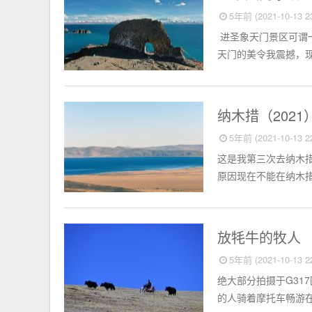
5年前 (2021-10-13 23
进圣象天门景区可谓
天门的美令我震撼，现
相册
纳木措（2021
5年前 (2021-10-13 22
这是我第三次去纳木
原因现在不能在纳木措
相册
放牦牛的牧人
5年前 (2021-10-13 22
绝大部分拍摄于G31
的人骑着摩托车畅游在