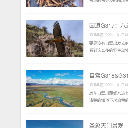
虫草的虫身及眼睛均呈
旅行周边
国道G317：
5年前 (2021-10-17 00
要是没有自驾出发去纳
看到这么多的野生动物。
相册
自驾G318&G3
5年前 (2021-10-17 00
房车自驾川藏线八进
清楚的知道下次旅程的
相册
圣象天门景观