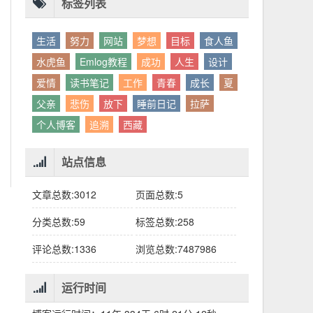
别人眼中的应该。这句话不是安慰，是提醒：
老兄，我没看错吧“30台”？
你的人生，不需要复刻任何人的轨迹。
标签列表
生活
努力
网站
梦想
目标
食人鱼
水虎鱼
Emlog教程
成功
人生
设计
爱情
读书笔记
工作
青春
成长
夏
父亲
悲伤
放下
睡前日记
拉萨
个人博客
追溯
西藏
站点信息
文章总数:3012
页面总数:5
分类总数:59
标签总数:258
评论总数:1336
浏览总数:7487986