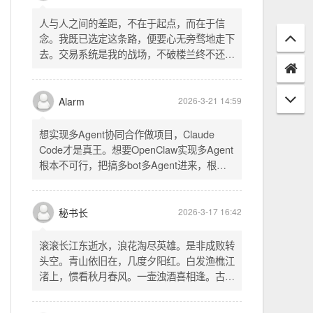
配置项 - 保存时写入这两个配置 - 表单中新增
一行两个复选框（自动播放音乐 / 默认随机播
放），带配套 CSS track.php： - 在 var
秘书长
2026-3-21 18:13
playlist = [...] 后面输出 _p4zAutoplay 和
_p4zShuffle 两个 JS 变量 script.js： -
人与人之间的差距，不在于起点，而在于信
autoplay 从后端变量读取，不再硬编码 false
念。我既已选定这条路，便要心无旁骛地走下
- shuffle 后台开启时强制随机，否则走
去。交易系统是我的战场，不破楼兰终不还。
localStorage 用户偏好
一切桎梏，皆为浮云；一切杂念，皆可舍弃。
唯有目标，不可动摇。
Alarm
2026-3-21 14:59
想实现多Agent协同合作做项目，Claude
Code才是真王。想要OpenClaw实现多Agent
根本不可行，把搞多bot多Agent进来，根本
就是给opus画蛇添足。
秘书长
2026-3-17 16:42
滚滚长江东逝水，浪花淘尽英雄。是非成败转