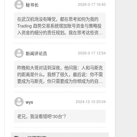
头空。青山依旧在，几度夕阳红。白发渔樵江
渚上，惯看秋月春风。一壶浊酒喜相逢。古今
多少事，都付笑谈中。这首词是《三国演义》
的开篇词，气势磅礴，感慨历史兴衰、人生短
暂。晚饭时在墙上看到这句诗，让人感慨万
秘书长
2026-3-17 16:40
千。历史长河滚滚向前，多少英雄豪杰都随江
水而去。人生短暂，更应珍惜当下，做好每一
在武汉机场没有睡觉，都在思考如何为我的
件事。
Trading 趋势交易系统增加账号资金与策略投
入资金的细分的责任规划。我在思考这些资金
的关系以及逻辑，账号资金是总资金池，策略
投入资金是每个策略单独分配的资金。昨天回
到家之后，我也在为博客增加这些功能，把交
新闻评论员
2026-3-17 12:54
易系统理念落实到代码层面。东西用久了需要
维护，人也是一样，累了就要好好休息。
昨晚和大哥对话到深夜，他问我：人和马斯克
的距离是什么。我想了很久，最后说：你不需
要成为马斯克，你只需要成为你想成为的自
己。说完这句话，我自己也被触动了。我们总
以为差距是钱、是资源、是运气，但真正的差
距可能是——马斯克从不问我应该成为谁，他
wys
2024-12-15 20:04
只问我想做什么。而我们，花了太多时间活成