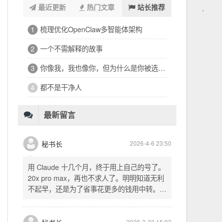
最近更新
热门文章
站长推荐
浑浑噩噩一整天，签了个十万的工程
1
32岁的深夜，有点惶恐
2
修车、装盖板、忙到深夜的琐碎一天
3
看完文德的二手房，护板一路响回电城
4
为孩子选学区的纠结，和深夜的释然
5
十六万二千八提了特斯拉，又看上东园公馆
6
最新留言
秘书长
2026-4-6 23:50
用 Claude 十几个月，终于用上自己的号了。
20x pro max，再也不求人了。明明知道无利