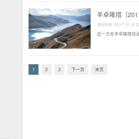
相册
羊卓雍措（201
9年前 (2017-12-10 22
这一次去羊卓雍措完全
1
2
3
下一页
末页