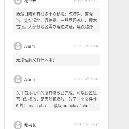
不起早，还是为了省事花更多的钱用中转。链
式代理两层梯子上美国家庭静态 ip 登号，
SSH 用 gost 做 HTTP+SOCKS 转换才能用
多 Agent。配置麻烦了点，设定好了后直接任
秘书长
2026-3-23 15:03
意 IP 进行 SSH 登录。畅用，值得纪念。
西藏日喀则有很多小众秘境：陈塘沟、吉隆
沟、定结湿地、佩枯措、曲登尼玛冰川、樟木
古镇。大部分地区需办理边防证，建议越野
车，最佳季节 5-10 月。从日喀则出发可陆路
经吉隆口岸前往加德满都，沿途风景绝美。
Alarm
2026-3-21 18:47
无法理解又有什么用？
Alarm
2026-3-21 18:45
关于音乐插件的所有修改已完成，可以设置是
否自动播放，是否随机播放。改了三个文件共
5 处： main.php： - 读取 autoplay / shuffle