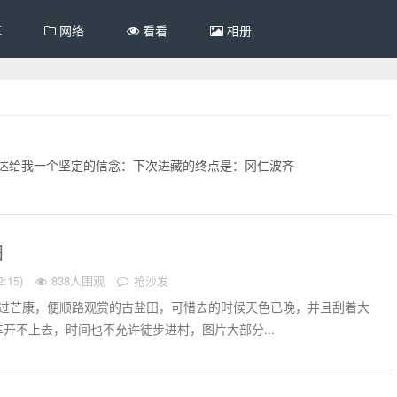
享
网络
看看
相册
达给我一个坚定的信念：下次进藏的终点是：冈仁波齐
田
:15)
838人围观
抢沙发
经过芒康，便顺路观赏的古盐田，可惜去的时候天色已晚，并且刮着大
开不上去，时间也不允许徒步进村，图片大部分...