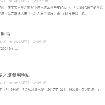
:31)
2240人围观
8次吐槽
在想，在宝宝出生之前写下自己这么多些年的经历，为过去的26年的生活
过一篇文章说人生可以分为三个阶段，第1个阶段是自己长...
对照表
:13)
2029人围观
抢沙发
04版）...
西藏之旅费用明细
:13)
2947人围观
抢沙发
年11月19日晚上7点从建湖出发，2017年12月11日凌晨4点到盐城。 西