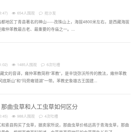
:47)
654人围观
抢沙发
都地区丁青县著名的神山-----孜珠山上，海拔4800米左右，是西藏海拔
雍仲苯教最古老、最重要的寺庙之一。...
:02)
1485人围观
6次吐槽
是藏文的音译，雍仲苯教简称“苯教”，是辛饶弥沃所传的教法，雍仲苯教
底斯山”和“玛旁雍错湖”一带。苯教史象雄古王国建...
：那曲虫草和人工虫草如何区分
:45)
988人围观
4次吐槽
区和索县购买了虫草，据卖家所说，那曲虫草价格远高于青海虫草，那曲