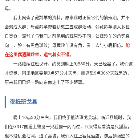
母。
我上网查了藏羚羊的资料，原来此时正值它们的繁殖期，并不
会聚成大群：母藏羚羊带着幼崽三五成群活动，公藏羚羊则大多独
自觅食。藏羚羊与我们之前见到的藏原羚不同，公藏羚羊的角竖直
向上，脸上有黑色斑纹；母藏羚羊没有角，看上去与小鹿相仿。
能
在这里偶遇藏羚羊，运气着实不错
。
一路继续往班戈开，约莫到晚上9点30分，天已经黑了。我们这
才惊觉，阿里地区要到9点57分才天黑，而这里9点30分天就黑透，
原来我们已经一路向东南走出了不少距离。
夜抵班戈县
晚上10点30分左右，我们终于抵达班戈县城。临近县城时，我
们在G317国道上瞥见一只狐狸一闪而过，只来得及看清是只狐狸，
根本没机会拍照。进了县城，我们入住上客优酒店，随后到隔壁的