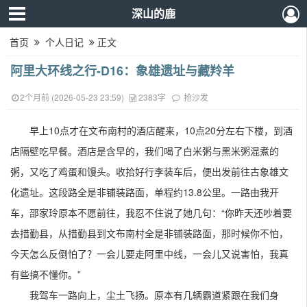
深山的鹿
首页
个人日记
正文
阿里大环线之行-D16：象雄遗址与藏羚羊
2个月前 (2026-05-23 23:59)
2383字
抢沙发
早上10点才在文布南村的酒店醒来，10点20分左右下楼，到酒
店隔壁吃早餐。酒店是含早的，我们喝了白米粥与黑米粥混煮的
粥，又吃了鸡蛋和馒头。收拾好行李装车后，便出发前往古象雄文
化遗址。这段路全是非铺装路面，单程约13.8公里。一路由我开
车，邵家玲原本不愿前往，我忍不住说了她几句：“你昨天还吵着要
去措勤县，从措勤县到文布南村全是非铺装路面，那时候你不怕，
今天怎么反倒怕了？一会儿要走阿里中线，一会儿又说害怕，我真
有些搞不懂你。”
我驾车一路向上，尘土飞扬。原本有几辆霸道紧跟在我们身