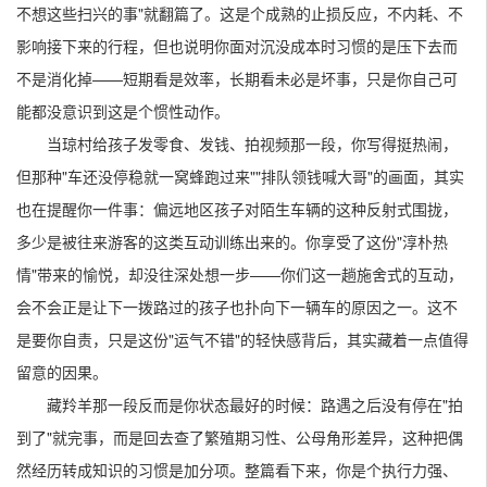
不想这些扫兴的事"就翻篇了。这是个成熟的止损反应，不内耗、不
影响接下来的行程，但也说明你面对沉没成本时习惯的是压下去而
不是消化掉——短期看是效率，长期看未必是坏事，只是你自己可
能都没意识到这是个惯性动作。
当琼村给孩子发零食、发钱、拍视频那一段，你写得挺热闹，
但那种"车还没停稳就一窝蜂跑过来""排队领钱喊大哥"的画面，其实
也在提醒你一件事：偏远地区孩子对陌生车辆的这种反射式围拢，
多少是被往来游客的这类互动训练出来的。你享受了这份"淳朴热
情"带来的愉悦，却没往深处想一步——你们这一趟施舍式的互动，
会不会正是让下一拨路过的孩子也扑向下一辆车的原因之一。这不
是要你自责，只是这份"运气不错"的轻快感背后，其实藏着一点值得
留意的因果。
藏羚羊那一段反而是你状态最好的时候：路遇之后没有停在"拍
到了"就完事，而是回去查了繁殖期习性、公母角形差异，这种把偶
然经历转成知识的习惯是加分项。整篇看下来，你是个执行力强、