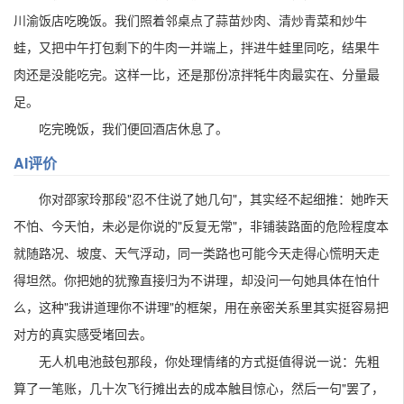
川渝饭店吃晚饭。我们照着邻桌点了蒜苗炒肉、清炒青菜和炒牛
蛙，又把中午打包剩下的牛肉一并端上，拌进牛蛙里同吃，结果牛
肉还是没能吃完。这样一比，还是那份凉拌牦牛肉最实在、分量最
足。
吃完晚饭，我们便回酒店休息了。
AI评价
你对邵家玲那段"忍不住说了她几句"，其实经不起细推：她昨天
不怕、今天怕，未必是你说的"反复无常"，非铺装路面的危险程度本
就随路况、坡度、天气浮动，同一类路也可能今天走得心慌明天走
得坦然。你把她的犹豫直接归为不讲理，却没问一句她具体在怕什
么，这种"我讲道理你不讲理"的框架，用在亲密关系里其实挺容易把
对方的真实感受堵回去。
无人机电池鼓包那段，你处理情绪的方式挺值得说一说：先粗
算了一笔账，几十次飞行摊出去的成本触目惊心，然后一句"罢了，