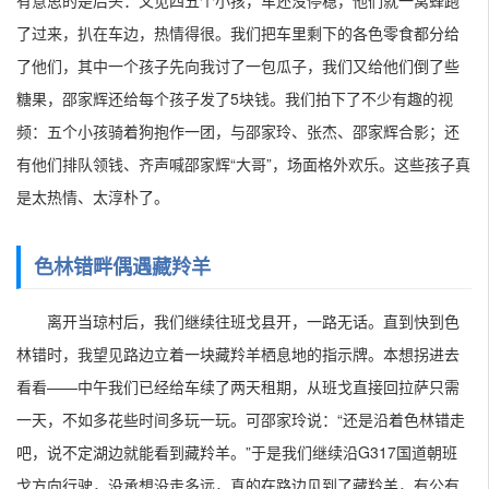
有意思的是后头：又见四五个小孩，车还没停稳，他们就一窝蜂跑
了过来，扒在车边，热情得很。我们把车里剩下的各色零食都分给
了他们，其中一个孩子先向我讨了一包瓜子，我们又给他们倒了些
糖果，邵家辉还给每个孩子发了5块钱。我们拍下了不少有趣的视
频：五个小孩骑着狗抱作一团，与邵家玲、张杰、邵家辉合影；还
有他们排队领钱、齐声喊邵家辉“大哥”，场面格外欢乐。这些孩子真
是太热情、太淳朴了。
色林错畔偶遇藏羚羊
离开当琼村后，我们继续往班戈县开，一路无话。直到快到色
林错时，我望见路边立着一块藏羚羊栖息地的指示牌。本想拐进去
看看——中午我们已经给车续了两天租期，从班戈直接回拉萨只需
一天，不如多花些时间多玩一玩。可邵家玲说：“还是沿着色林错走
吧，说不定湖边就能看到藏羚羊。”于是我们继续沿G317国道朝班
戈方向行驶，没承想没走多远，真的在路边见到了藏羚羊，有公有