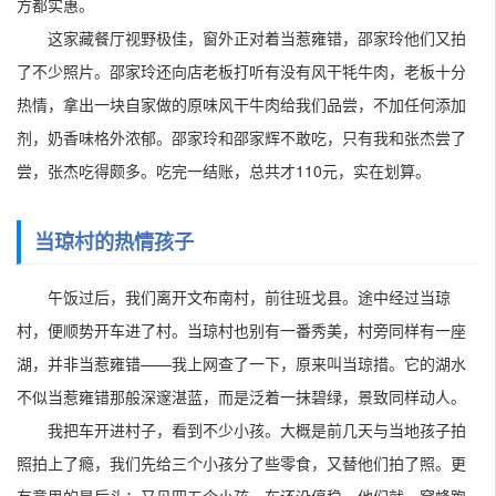
方都实惠。
这家藏餐厅视野极佳，窗外正对着当惹雍错，邵家玲他们又拍
了不少照片。邵家玲还向店老板打听有没有风干牦牛肉，老板十分
热情，拿出一块自家做的原味风干牛肉给我们品尝，不加任何添加
剂，奶香味格外浓郁。邵家玲和邵家辉不敢吃，只有我和张杰尝了
尝，张杰吃得颇多。吃完一结账，总共才110元，实在划算。
当琼村的热情孩子
午饭过后，我们离开文布南村，前往班戈县。途中经过当琼
村，便顺势开车进了村。当琼村也别有一番秀美，村旁同样有一座
湖，并非当惹雍错——我上网查了一下，原来叫当琼措。它的湖水
不似当惹雍错那般深邃湛蓝，而是泛着一抹碧绿，景致同样动人。
我把车开进村子，看到不少小孩。大概是前几天与当地孩子拍
照拍上了瘾，我们先给三个小孩分了些零食，又替他们拍了照。更