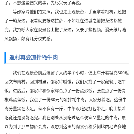
了，不想这些扫兴的事，先尽兴玩了再说。
等邵家玲他们拍完照，我也走上观景台，手里拿着相机，还抱
了一箱龙达。眼看就要抵达拉萨，不如赶在进城之前把龙达都撒
完。我招呼大家在观景台上撒了龙达，又录了些视频，漫天纸片随
风飘扬，颇有几分仪式感。
返村再尝凉拌牦牛肉
我们在观景台前后逗留了大约半个小时，便上车开着坦克300返
回文布南村。回到村里，邵家玲喊饿，我们又找了一家藏餐厅吃午
饭。进店后，邵家玲和邵家辉合点了一份蛋炒饭，张杰点了一份青
椒鸡蛋盖饭，我点了一份60元的凉拌牦牛肉，大家分着吃。这份牛
肉分量实在太足，差不多有一斤，中午没吃完打包带走，晚上接着
吃竟还是没能吃完。我在别处从没吃过这么便宜又量足的牛肉，原
以为到了那曲物价会贵，没想到这里的肉食价格反倒比内地许多地