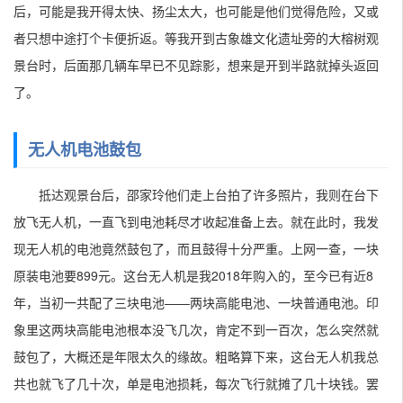
后，可能是我开得太快、扬尘太大，也可能是他们觉得危险，又或
者只想中途打个卡便折返。等我开到古象雄文化遗址旁的大榕树观
景台时，后面那几辆车早已不见踪影，想来是开到半路就掉头返回
了。
无人机电池鼓包
抵达观景台后，邵家玲他们走上台拍了许多照片，我则在台下
放飞无人机，一直飞到电池耗尽才收起准备上去。就在此时，我发
现无人机的电池竟然鼓包了，而且鼓得十分严重。上网一查，一块
原装电池要899元。这台无人机是我2018年购入的，至今已有近8
年，当初一共配了三块电池——两块高能电池、一块普通电池。印
象里这两块高能电池根本没飞几次，肯定不到一百次，怎么突然就
鼓包了，大概还是年限太久的缘故。粗略算下来，这台无人机我总
共也就飞了几十次，单是电池损耗，每次飞行就摊了几十块钱。罢