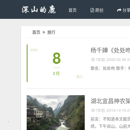
首页
原创
分
首页
旅行
歌
杨千嬅《处处
8
2020
7年前 (2020-02-08 22
歌名：处处吻 歌手：杨千
2月
周六
旅行
湖北宜昌神农
7年前 (2019-10-16 23
前言：不知道本文能
烦，下午巡山，山前大雾