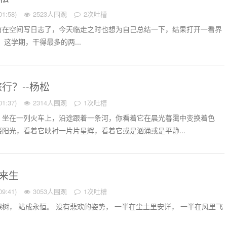
1:58)
2523人围观
2次吐槽
有在空间写日志了，今天临走之时也想为自己总结一下，结果打开一看界
这学期，干得最多的两...
行？--杨松
1:37)
2314人围观
1次吐槽
，坐在一列火车上，沿途跟着一条河，你看着它在晨光暮霭中变换着色
阳光，看着它映衬一片片星辉，看着它或是汹涌或是平静...
有来生
9:41)
3053人围观
1次吐槽
树， 站成永恒。 没有悲欢的姿势， 一半在尘土里安详， 一半在风里飞