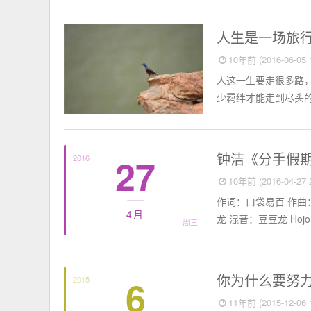
旅行
人生是一场旅
10年前 (2016-06-05 1
人这一生要走很多路
少羁绊才能走到尽头的苦
歌
钟洁《分手假
27
2016
10年前 (2016-04-27 2
作词：口袋易百 作曲：
4月
龙 混音：豆豆龙 Hoj
周三
思想聚焦
你为什么要努
6
2015
11年前 (2015-12-06 1