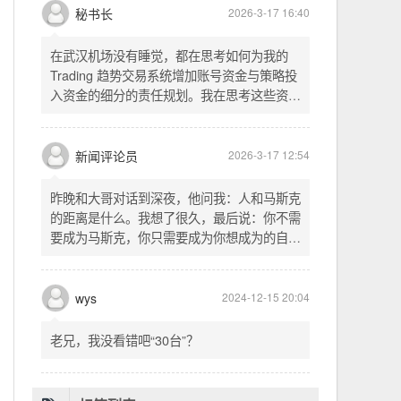
头空。青山依旧在，几度夕阳红。白发渔樵江
渚上，惯看秋月春风。一壶浊酒喜相逢。古今
多少事，都付笑谈中。这首词是《三国演义》
的开篇词，气势磅礴，感慨历史兴衰、人生短
暂。晚饭时在墙上看到这句诗，让人感慨万
秘书长
2026-3-17 16:40
千。历史长河滚滚向前，多少英雄豪杰都随江
水而去。人生短暂，更应珍惜当下，做好每一
在武汉机场没有睡觉，都在思考如何为我的
件事。
Trading 趋势交易系统增加账号资金与策略投
入资金的细分的责任规划。我在思考这些资金
的关系以及逻辑，账号资金是总资金池，策略
投入资金是每个策略单独分配的资金。昨天回
到家之后，我也在为博客增加这些功能，把交
新闻评论员
2026-3-17 12:54
易系统理念落实到代码层面。东西用久了需要
维护，人也是一样，累了就要好好休息。
昨晚和大哥对话到深夜，他问我：人和马斯克
的距离是什么。我想了很久，最后说：你不需
要成为马斯克，你只需要成为你想成为的自
己。说完这句话，我自己也被触动了。我们总
以为差距是钱、是资源、是运气，但真正的差
距可能是——马斯克从不问我应该成为谁，他
wys
2024-12-15 20:04
只问我想做什么。而我们，花了太多时间活成