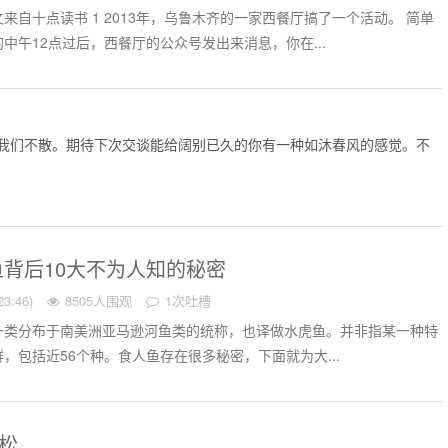
来自十点读书 1 2013年，乌鲁木齐的一家西餐厅搞了一个活动。 简单
中午12点过后，西餐厅的公众号发出来消息，你在...
我们不散。
期待下次交谈能给阔别已久的你有一种如沐春风的感觉。
不
背后10大不为人知的秘密
3:46)
8505人围观
1次吐槽
一类分布于南美洲亚马逊河鱼类的统称，也译做水虎鱼。并非指某一种特
，包括近56个种。食人鱼存在很多秘密，下面就为大...
杨松