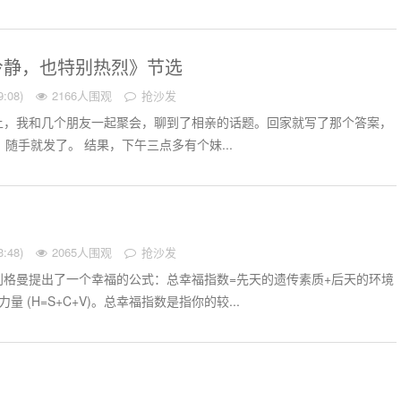
冷静，也特别热烈》节选
:08)
2166人围观
抢沙发
的晚上，我和几个朋友一起聚会，聊到了相亲的话题。回家就写了那个答案，
。随手就发了。 结果，下午三点多有个妹...
:48)
2065人围观
抢沙发
利格曼提出了一个幸福的公式：总幸福指数=先天的遗传素质+后天的环境
 (H=S+C+V)。总幸福指数是指你的较...