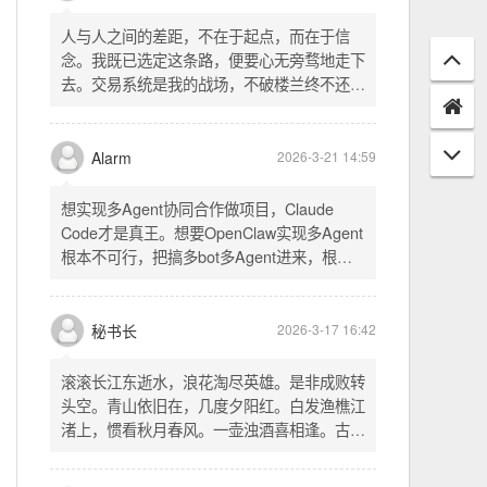
配置项 - 保存时写入这两个配置 - 表单中新增
一行两个复选框（自动播放音乐 / 默认随机播
放），带配套 CSS track.php： - 在 var
秘书长
2026-3-21 18:13
playlist = [...] 后面输出 _p4zAutoplay 和
_p4zShuffle 两个 JS 变量 script.js： -
人与人之间的差距，不在于起点，而在于信
autoplay 从后端变量读取，不再硬编码 false
念。我既已选定这条路，便要心无旁骛地走下
- shuffle 后台开启时强制随机，否则走
去。交易系统是我的战场，不破楼兰终不还。
localStorage 用户偏好
一切桎梏，皆为浮云；一切杂念，皆可舍弃。
唯有目标，不可动摇。
Alarm
2026-3-21 14:59
想实现多Agent协同合作做项目，Claude
Code才是真王。想要OpenClaw实现多Agent
根本不可行，把搞多bot多Agent进来，根本
就是给opus画蛇添足。
秘书长
2026-3-17 16:42
滚滚长江东逝水，浪花淘尽英雄。是非成败转