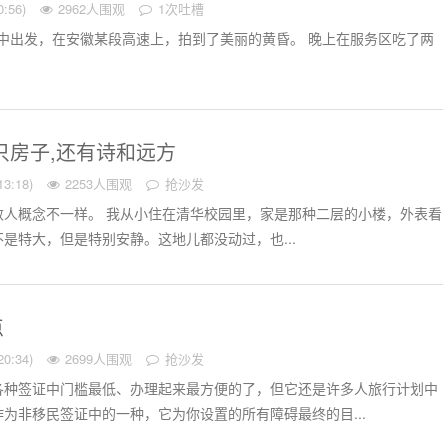
:56)
2962人围观
1次吐槽
家中出发，在安徽某段高速上，拍到了美丽的黄昏。 晚上在服务区吃了两
只房子,还有诗和远方
3:18)
2253人围观
抢沙发
数人概念不一样。 我从小住在清华校园里，家是那种二层的小楼，外表看
是特大，但是特别安静。这地儿都没动过，也...
点
0:34)
2699人围观
抢沙发
各种签证中门槛最低、办理起来最方便的了，但它还是许多人旅行计划中
为非移民签证中的一种，它为你设置的所有障碍最终的目...