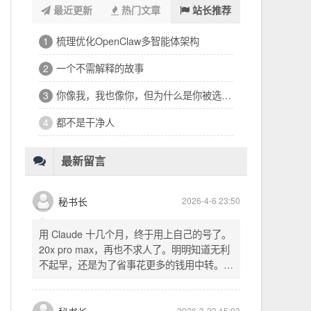
最近更新
热门文章
站长推荐
浑浑噩噩一整天，签了个十万的工程
1
32岁的深夜，有点惶恐
2
修车、装盖板、忙到深夜的琐碎一天
3
看完文德的二手房，护板一路响回电城
4
为孩子选学区的纠结，和深夜的释然
5
十六万二千八提了特斯拉，又看上东园公馆
6
最新留言
秘书长
2026-4-6 23:50
用 Claude 十几个月，终于用上自己的号了。
20x pro max，再也不求人了。明明知道无利