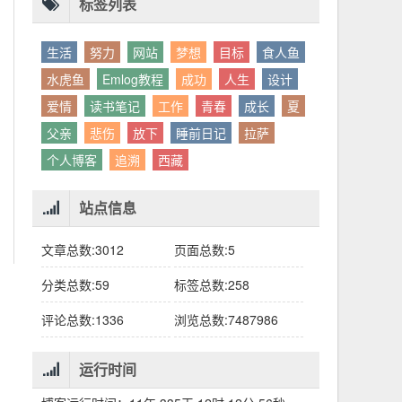
别人眼中的应该。这句话不是安慰，是提醒：
老兄，我没看错吧“30台”？
你的人生，不需要复刻任何人的轨迹。
标签列表
生活
努力
网站
梦想
目标
食人鱼
水虎鱼
Emlog教程
成功
人生
设计
爱情
读书笔记
工作
青春
成长
夏
父亲
悲伤
放下
睡前日记
拉萨
个人博客
追溯
西藏
站点信息
文章总数:3012
页面总数:5
分类总数:59
标签总数:258
评论总数:1336
浏览总数:7487986