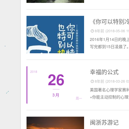
短篇故事
《你可以特别
8年前 (2018-05-06 19
2016年1月14日
写完都到15日凌晨了
思想聚焦
幸福的公式
26
2018
8年前 (2018-03-26 03
美国著名心理学家赛
3月
+你能主动控制的心理力量
周一
旅行
闽浙苏游记