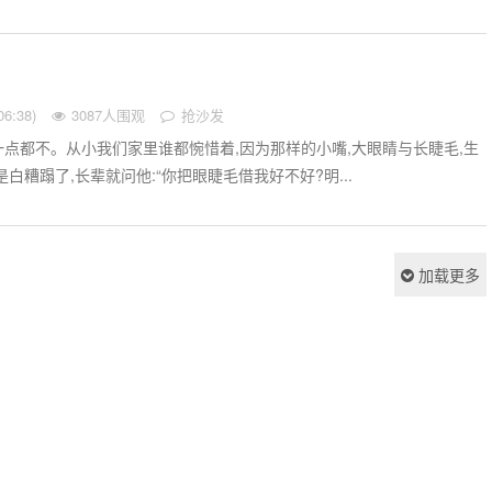
6:38)
3087人围观
抢沙发
点都不。从小我们家里谁都惋惜着,因为那样的小嘴,大眼睛与长睫毛,生
白糟蹋了,长辈就问他:“你把眼睫毛借我好不好?明...
加载更多