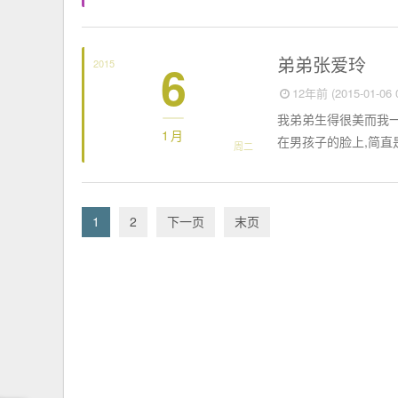
思想聚焦
弟弟张爱玲
6
2015
12年前 (2015-01-06 0
我弟弟生得很美而我一
1月
在男孩子的脸上,简直是
周二
1
2
下一页
末页