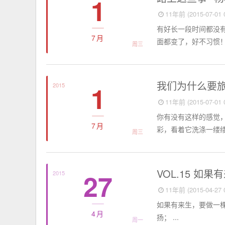
1
11年前 (2015-07-01 0
有好长一段时间都没
7月
面都变了，好不习惯！ 
周三
好友日志
我们为什么要旅
1
2015
11年前 (2015-07-01 0
你有没有这样的感觉
7月
彩，看着它洗涤一缕缕
周三
句
VOL.15 如果
27
2015
11年前 (2015-04-27 0
如果有来生，要做一棵
4月
扬； ...
周一