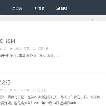
享
网络
看看
相册
吻》歌词
:12)
4262人围观
1次吐槽
嬅 作曲 : 雷颂德 作词 : 林夕 歌词：...
架之行
:13)
1670人围观
抢沙发
否算一篇旅行日记，在神农架出游的几天，每天上午都在工作，烦不胜
弥漫，能见度太差！2019年10月13日 星期日&nb...