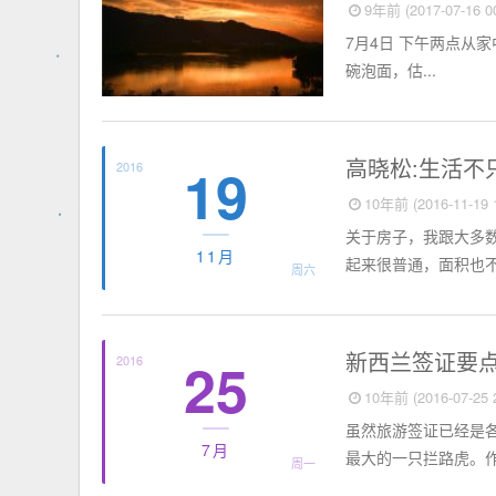
9年前 (2017-07-16 00
7月4日 下午两点从
碗泡面，估...
思想聚焦
高晓松:生活不
19
2016
10年前 (2016-11-19 1
关于房子，我跟大多
11月
起来很普通，面积也不
周六
百科全书
新西兰签证要
25
2016
10年前 (2016-07-25 2
虽然旅游签证已经是
7月
最大的一只拦路虎。作
周一