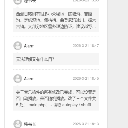
不起早，还是为了省事花更多的钱用中转。链
式代理两层梯子上美国家庭静态 ip 登号，
SSH 用 gost 做 HTTP+SOCKS 转换才能用
多 Agent。配置麻烦了点，设定好了后直接任
秘书长
2026-3-23 15:03
意 IP 进行 SSH 登录。畅用，值得纪念。
西藏日喀则有很多小众秘境：陈塘沟、吉隆
沟、定结湿地、佩枯措、曲登尼玛冰川、樟木
古镇。大部分地区需办理边防证，建议越野
车，最佳季节 5-10 月。从日喀则出发可陆路
经吉隆口岸前往加德满都，沿途风景绝美。
Alarm
2026-3-21 18:47
无法理解又有什么用？
Alarm
2026-3-21 18:45
关于音乐插件的所有修改已完成，可以设置是
否自动播放，是否随机播放。改了三个文件共
5 处： main.php： - 读取 autoplay / shuffle