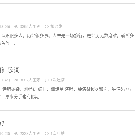
行
8:05)
3365人围观
抢沙发
，认识很多人，历经很多事。人生是一场旅行，是经历无数磨难，斩断多
旅。...
期》歌词
1:41)
3337人围观
1次吐槽
诗错亦染，刘建初 编曲：谭炜星 演唱：钟洁&Hojo 和声：钟洁&豆豆
o： 原来分手也有假期...
力？
0:23)
2323人围观
1次吐槽