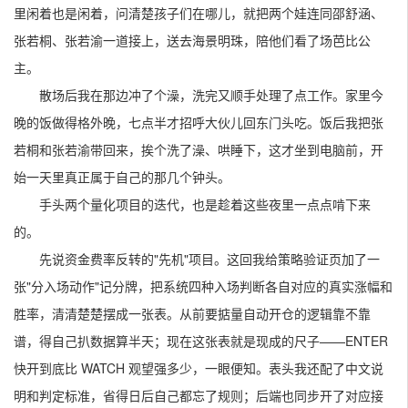
里闲着也是闲着，问清楚孩子们在哪儿，就把两个娃连同邵舒涵、
张若桐、张若渝一道接上，送去海景明珠，陪他们看了场芭比公
主。
散场后我在那边冲了个澡，洗完又顺手处理了点工作。家里今
晚的饭做得格外晚，七点半才招呼大伙儿回东门头吃。饭后我把张
若桐和张若渝带回来，挨个洗了澡、哄睡下，这才坐到电脑前，开
始一天里真正属于自己的那几个钟头。
手头两个量化项目的迭代，也是趁着这些夜里一点点啃下来
的。
先说资金费率反转的"先机"项目。这回我给策略验证页加了一
张"分入场动作"记分牌，把系统四种入场判断各自对应的真实涨幅和
胜率，清清楚楚摆成一张表。从前要掂量自动开仓的逻辑靠不靠
谱，得自己扒数据算半天；现在这张表就是现成的尺子——ENTER
快开到底比 WATCH 观望强多少，一眼便知。表头我还配了中文说
明和判定标准，省得日后自己都忘了规则；后端也同步开了对应接