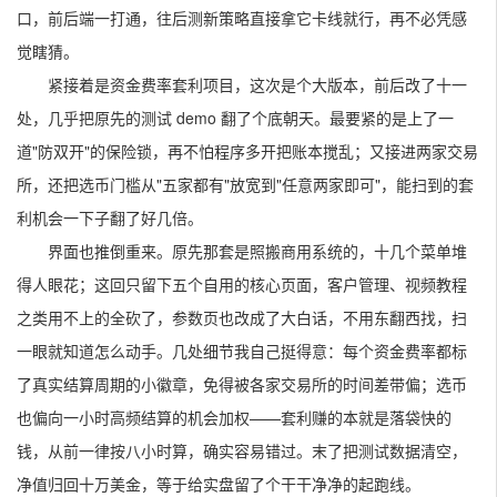
口，前后端一打通，往后测新策略直接拿它卡线就行，再不必凭感
觉瞎猜。
紧接着是资金费率套利项目，这次是个大版本，前后改了十一
处，几乎把原先的测试 demo 翻了个底朝天。最要紧的是上了一
道"防双开"的保险锁，再不怕程序多开把账本搅乱；又接进两家交易
所，还把选币门槛从"五家都有"放宽到"任意两家即可"，能扫到的套
利机会一下子翻了好几倍。
界面也推倒重来。原先那套是照搬商用系统的，十几个菜单堆
得人眼花；这回只留下五个自用的核心页面，客户管理、视频教程
之类用不上的全砍了，参数页也改成了大白话，不用东翻西找，扫
一眼就知道怎么动手。几处细节我自己挺得意：每个资金费率都标
了真实结算周期的小徽章，免得被各家交易所的时间差带偏；选币
也偏向一小时高频结算的机会加权——套利赚的本就是落袋快的
钱，从前一律按八小时算，确实容易错过。末了把测试数据清空，
净值归回十万美金，等于给实盘留了个干干净净的起跑线。