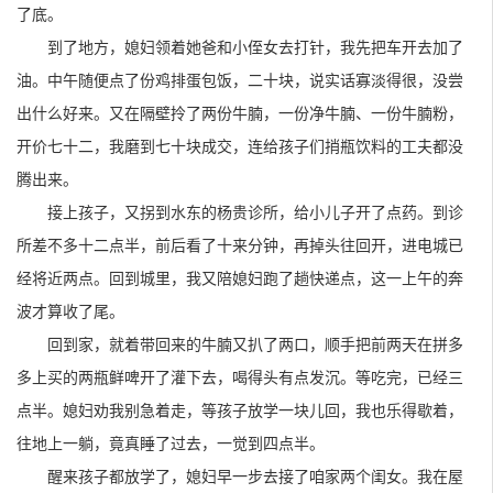
了底。
到了地方，媳妇领着她爸和小侄女去打针，我先把车开去加了
油。中午随便点了份鸡排蛋包饭，二十块，说实话寡淡得很，没尝
出什么好来。又在隔壁拎了两份牛腩，一份净牛腩、一份牛腩粉，
开价七十二，我磨到七十块成交，连给孩子们捎瓶饮料的工夫都没
腾出来。
接上孩子，又拐到水东的杨贵诊所，给小儿子开了点药。到诊
所差不多十二点半，前后看了十来分钟，再掉头往回开，进电城已
经将近两点。回到城里，我又陪媳妇跑了趟快递点，这一上午的奔
波才算收了尾。
回到家，就着带回来的牛腩又扒了两口，顺手把前两天在拼多
多上买的两瓶鲜啤开了灌下去，喝得头有点发沉。等吃完，已经三
点半。媳妇劝我别急着走，等孩子放学一块儿回，我也乐得歇着，
往地上一躺，竟真睡了过去，一觉到四点半。
醒来孩子都放学了，媳妇早一步去接了咱家两个闺女。我在屋