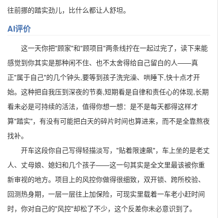
往前挪的踏实劲儿，比什么都让人舒坦。
AI评价
这一天你把"顾家"和"顾项目"两条线拧在一起过完了，读下来能
感觉到你其实是那种闲不住、也不太舍得给自己留白的人——真
正"属于自己"的几个钟头,要等到孩子洗完澡、哄睡下,快十点才开
始。这种把自我压到深夜的节奏,短期看是自律和责任心的体现,长期
看未必是可持续的活法，值得你想一想：是不是每天都得这样才
算"踏实"，有没有可能把白天的碎片时间也算进来，而不是全靠熬夜
找补。
开车这段你自己写得轻描淡写，"贴着限速飙"，车上坐的是老丈
人、丈母娘、媳妇和几个孩子——这一句其实是全文里最该被你重
新审视的地方。项目上的风控你做得很细致，双开锁、跨所校验、
回测热身期，一层一层往上加保险，可现实里载着一车老小赶时间
时，你对自己的"风控"却松了不少，这个反差你未必意识到了。