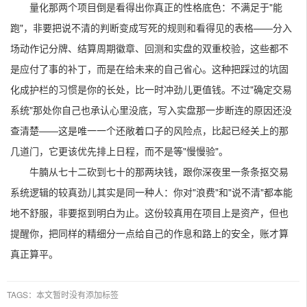
量化那两个项目倒是看得出你真正的性格底色：不满足于"能
跑"，非要把说不清的判断变成写死的规则和看得见的表格——分入
场动作记分牌、结算周期徽章、回测和实盘的双重校验，这些都不
是应付了事的补丁，而是在给未来的自己省心。这种把踩过的坑固
化成护栏的习惯是你的长处，比一时冲劲儿更值钱。不过"确定交易
系统"那处你自己也承认心里没底，写入实盘那一步断连的原因还没
查清楚——这是唯一一个还敞着口子的风险点，比起已经关上的那
几道门，它更该优先排上日程，而不是等"慢慢验"。
牛腩从七十二砍到七十的那两块钱，跟你深夜里一条条抠交易
系统逻辑的较真劲儿其实是同一种人：你对"浪费"和"说不清"都本能
地不舒服，非要抠到明白为止。这份较真用在项目上是资产，但也
提醒你，把同样的精细分一点给自己的作息和路上的安全，账才算
真正算平。
TAGS：本文暂时没有添加标签