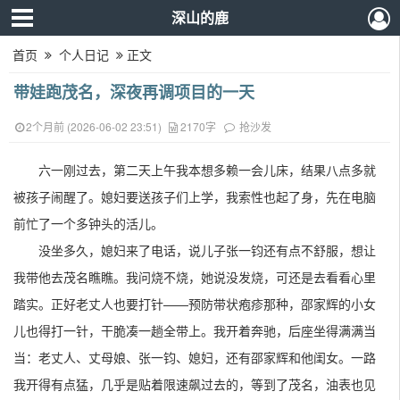
深山的鹿
首页
个人日记
正文
带娃跑茂名，深夜再调项目的一天
2个月前 (2026-06-02 23:51)
2170字
抢沙发
六一刚过去，第二天上午我本想多赖一会儿床，结果八点多就
被孩子闹醒了。媳妇要送孩子们上学，我索性也起了身，先在电脑
前忙了一个多钟头的活儿。
没坐多久，媳妇来了电话，说儿子张一钧还有点不舒服，想让
我带他去茂名瞧瞧。我问烧不烧，她说没发烧，可还是去看看心里
踏实。正好老丈人也要打针——预防带状疱疹那种，邵家辉的小女
儿也得打一针，干脆凑一趟全带上。我开着奔驰，后座坐得满满当
当：老丈人、丈母娘、张一钧、媳妇，还有邵家辉和他闺女。一路
我开得有点猛，几乎是贴着限速飙过去的，等到了茂名，油表也见