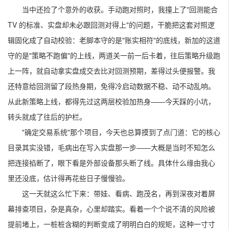
当中还捡了个意外的收获。手动跑对照时，我撞上了"回测能合
TV 的标准、实盘却未必跟回测对得上"的问题，干脆把这套对照逻
辑固化成了自动校验：老脚本守的是"账实相符"的底线，新加的这道
守的是"策略不跑偏"的上线，两道关一前一后卡着，往后策略升级跑
上一阵，就自动拿实盘成交去比对回测预期，差得过头便报警。我
还特意给回测留了段热身期，免得冷启动数据不稳、动不动乱响。
从此新策略上线，都得先过这两层校验加热身——今天踩的小坑，
转头就成了往后的护栏。
"确定交易系统"那个项目，今天也总算摸到了点门道：它的核心
目录其实没错，毛病出在写入实盘那一步——大概是当时不知怎么
把连接掐断了，眼下看是外部设备那头断了线。具体什么缘由我心
里还没底，估计得再花些日子慢慢验。
这一天就这么忙下来：带娃、看病、跑茂名，再到深夜对着屏
幕排查项目，杂是真杂，心里却踏实。看着一个个说不清的风险被
提前堵上，一桩桩含糊的判断变成了明明白白的规矩，这种一寸寸