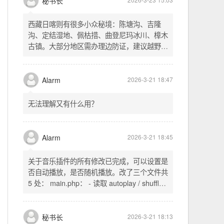
不起早，还是为了省事花更多的钱用中转。链
式代理两层梯子上美国家庭静态 ip 登号，
SSH 用 gost 做 HTTP+SOCKS 转换才能用
多 Agent。配置麻烦了点，设定好了后直接任
秘书长
2026-3-23 15:03
意 IP 进行 SSH 登录。畅用，值得纪念。
西藏日喀则有很多小众秘境：陈塘沟、吉隆
沟、定结湿地、佩枯措、曲登尼玛冰川、樟木
古镇。大部分地区需办理边防证，建议越野
车，最佳季节 5-10 月。从日喀则出发可陆路
经吉隆口岸前往加德满都，沿途风景绝美。
Alarm
2026-3-21 18:47
无法理解又有什么用？
Alarm
2026-3-21 18:45
关于音乐插件的所有修改已完成，可以设置是
否自动播放，是否随机播放。改了三个文件共
5 处： main.php： - 读取 autoplay / shuffle