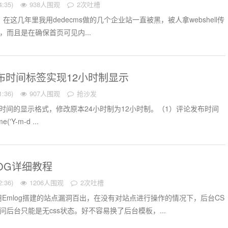
:35)
938人围观
2次吐槽
，在这几年里我用dedecms做的几个企业站一直被黑，被人拿webshell传
tml，而且是在确保首页可见内...
发布时间标签实现12小时制显示
:36)
907人围观
抢沙发
发布时间的显示格式，修改原本24小时制为12小时制。（1）评论发布时间
('Y-m-d ...
LOG详细教程
:36)
1206人围观
2次吐槽
Emlog搭建的站点漏洞百出，在没有对站点进行操作的情况下，后台CS
问后台只能是无css状态。好不容易换了后台模板，...