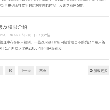
新自由列表样式里的网站地图的时候，发现之前网站能...
等级及权限介绍
:51)
5633人围观
1次吐槽
用户管理中存在用户级别。一些ZBlogPHP新网站管理员不熟悉这个用户级
么？所以这里是ZBlogPHP用户级别和...
10
下一页
末页
加载更多