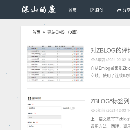
首页
原创
分
首页
建站CMS
（0篇）
Zblog CMS
对ZBLOG的
3年前 (2024-02-02 19
自从Emlog搬家到Z
空缺。使用了连续ID
Zblog CMS
ZBLOG“标
5年前 (2021-12-03 14
上一篇文章写了zbl
调用方法。同理，调用模块名