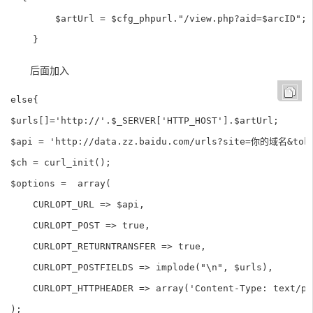
        $artUrl = $cfg_phpurl."/view.php?aid=$arcID";

    }
后面加入
else{

$urls[]='http://'.$_SERVER['HTTP_HOST'].$artUrl;  

$api = 'http://data.zz.baidu.com/urls?site=你的域名&to
$ch = curl_init();

$options =  array(

    CURLOPT_URL => $api,

    CURLOPT_POST => true,

    CURLOPT_RETURNTRANSFER => true,

    CURLOPT_POSTFIELDS => implode("\n", $urls),

    CURLOPT_HTTPHEADER => array('Content-Type: text/pla
);
