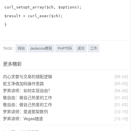
curl_setopt_array($ch, $options);

$result = curl_exec($ch);

}
TAGS：
网站
dedecms教程
PHP代码
成功
工作
更多精彩
内心贪婪与交易的错配逻辑
[06-04]
蛇王净值加码操作思路
[05-02]
罗昇讲师：如何实现自由？
[04-26]
敬自由：做自己热爱的工作
[01-03]
敬自由：做自己热爱的工作
[01-03]
罗昇讲师：斐波那契数列
[12-15]
罗昇讲师：Vegas隧道
[12-15]