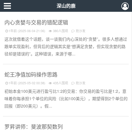
深山的鹿
内心贪婪与交易的错配逻辑
1年前 (2025-06-04 21:06)
380人围观
抢沙发
这次就借着这个话题，谈一谈我们内心深处的“贪婪”。很多人想通过
跟单实现盈利，但背后的逻辑其实是“想满足贪婪，但实现贪婪的路
径却是错误的”。这种错误，来源于哪...
蛇王净值加码操作思路
1年前 (2025-05-02 00:38)
435人围观
抢沙发
初始本金100美元进行盈亏比1:2的交易：你交易的盈亏比是1:2，意
味着你每承担1个单位的风险（比如100美元），期望得到2个单位的
回报（即200美元）。假...
罗昇讲师：斐波那契数列