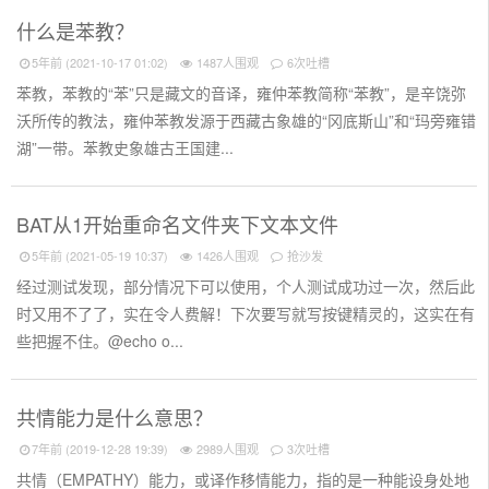
什么是苯教？
5年前 (2021-10-17 01:02)
1487人围观
6次吐槽
苯教，苯教的“苯”只是藏文的音译，雍仲苯教简称“苯教”，是辛饶弥
沃所传的教法，雍仲苯教发源于西藏古象雄的“冈底斯山”和“玛旁雍错
湖”一带。苯教史象雄古王国建...
BAT从1开始重命名文件夹下文本文件
5年前 (2021-05-19 10:37)
1426人围观
抢沙发
经过测试发现，部分情况下可以使用，个人测试成功过一次，然后此
时又用不了了，实在令人费解！下次要写就写按键精灵的，这实在有
些把握不住。@echo o...
共情能力是什么意思？
7年前 (2019-12-28 19:39)
2989人围观
3次吐槽
共情（EMPATHY）能力，或译作移情能力，指的是一种能设身处地