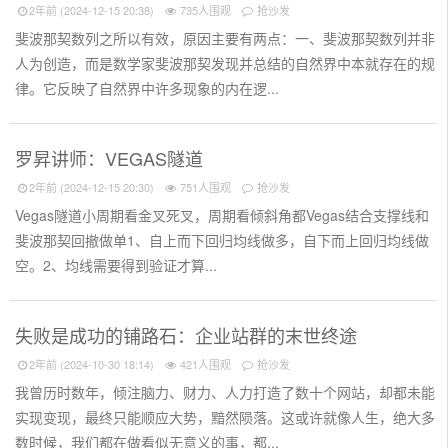
2年前 (2024-12-15 20:38)
735人围观
抢沙发
斐波那契数列之所以有效，原因主要有两点：一、斐波那契数列并非
人为创造，而是数学家斐波那契发现并总结的自然界中本就存在的规
律。它反映了自然界中许多现象的内在逻...
罗昇讲师：VEGAS隧道
2年前 (2024-12-15 20:30)
751人围观
抢沙发
Vegas隧道小周期看金叉死叉，周期看倾斜角都Vegas结合支撑线和
斐波那契回撤做单1、自上而下回归均线做多，自下而上回归均线做
空。2、均线需要得到验证才算...
失败是成功的铺路石：企业站群的末世终途
2年前 (2024-10-30 18:14)
421人围观
抢沙发
我曾历时数年，倾注脑力、财力、人力打造了数十个网站，却都未能
实现变现，最终只能顺应大势，黯然陨落。这或许就像人生，绝大多
数时候，我们都在做看似无意义的事，都...