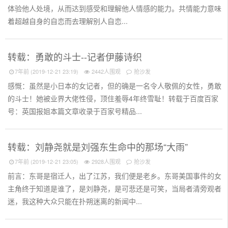
体验他人处境，从而达到感受和理解他人情感的能力。共情能力意味
着超越自身的自恋而去理解别人自恋...
转载：勇敢的斗士--记者伊藤诗织
7年前 (2019-12-21 23:19)
2442人围观
抢沙发
感慨：虽然是小日本的女记者，但的确是一名令人敬佩的女性，勇敢
的斗士！她被业界大佬性侵，顶住羞辱4年终雪耻！转载于百度百家
号：英国报姐本篇文章收录于百家号精品...
转载：刘静尧就是刘强东生命中的那场“大雨”
7年前 (2019-12-21 23:05)
2928人围观
抢沙发
前言：东哥是宿迁人，出了江苏，我们便是老乡。东哥美国事件的女
主角终于知道是谁了，是刘静尧，是可悲还是可笑，当局者清旁观者
迷，我这种大众只能在扑朔迷离的新闻中...