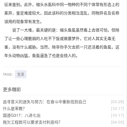
征来鉴别。此外，缩头水虱科中同一物种的不同个体常有形态上的
差异，鉴定难度较大，因此该科的分类相当混乱，同物异名及名称
误用的现象常有发生。
说了一大堆，最关键的是：缩头鱼虱虽然看上去很可怕，但除
了让一些心理脆弱的人吃不下饭或做噩梦外，它对人其实无毒无
害，没有什么威胁。当然，除非你手欠去抓一只还活着的鱼虱，这
年头动物凶猛，鱼虱逼急了也是会挠人的。
TAGS：
生活
更多精彩
追寻意义的迷失与努力：在奋斗中重新找到自己
[03-29]
什么是苯教？
[10-17]
国道G317：八进七出
[10-17]
拖欠工程款可以要求支付利息吗？
[04-03]