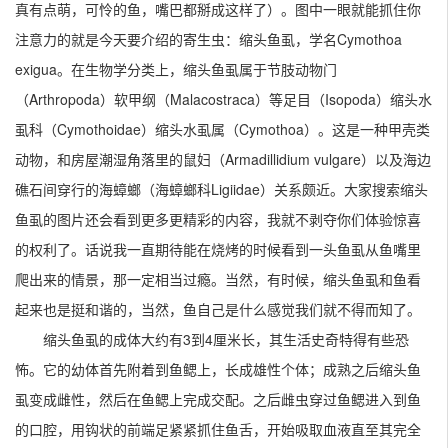
真有点萌，可怜的鱼，嘴巴都掰成这样了）。图中一眼就能抓住你
注意力的就是今天要介绍的寄生虫：缩头鱼虱，学名Cymothoa
exigua。在生物学分类上，缩头鱼虱属于节肢动物门
（Arthropoda）软甲纲（Malacostraca）等足目（Isopoda）缩头水
虱科（Cymothoidae）缩头水虱属（Cymothoa）。这是一种甲壳类
动物，和房屋潮湿角落里的鼠妇（Armadillidium vulgare）以及海边
礁石间穿行的海蟑螂（海蟑螂科Ligiidae）关系颇近。大家搜索缩头
鱼虱的图片还会看到更多更精彩的内容，我就不剥夺你们体验惊喜
的权利了。话说我一直期待能在烧烤的时候看到一头鱼虱从鱼嘴里
爬出来的情景，那一定相当过瘾。当然，有时候，缩头鱼虱和鱼看
起来也是挺和谐的，当然，鱼自己是什么感觉我们就不得而知了。
缩头鱼虱的成体大约有3到4厘米长，其生活史奇特得有些恐
怖。它的幼体首先附着到鱼鳃上，长成雄性个体；成熟之后缩头鱼
虱变成雌性，然后在鱼鳃上完成交配。之后雌虫穿过鱼鳃进入到鱼
的口腔，用钩状的前端足紧紧抓住鱼舌，开始吸取血液直至其完全