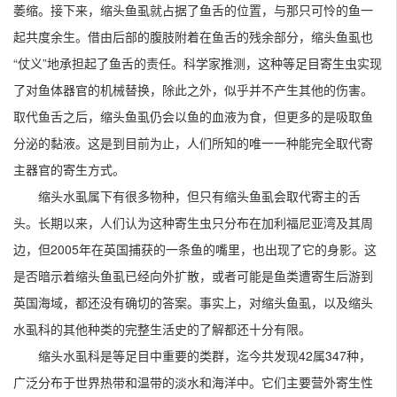
萎缩。接下来，缩头鱼虱就占据了鱼舌的位置，与那只可怜的鱼一
起共度余生。借由后部的腹肢附着在鱼舌的残余部分，缩头鱼虱也
“仗义”地承担起了鱼舌的责任。科学家推测，这种等足目寄生虫实现
了对鱼体器官的机械替换，除此之外，似乎并不产生其他的伤害。
取代鱼舌之后，缩头鱼虱仍会以鱼的血液为食，但更多的是吸取鱼
分泌的黏液。这是到目前为止，人们所知的唯一一种能完全取代寄
主器官的寄生方式。
缩头水虱属下有很多物种，但只有缩头鱼虱会取代寄主的舌
头。长期以来，人们认为这种寄生虫只分布在加利福尼亚湾及其周
边，但2005年在英国捕获的一条鱼的嘴里，也出现了它的身影。这
是否暗示着缩头鱼虱已经向外扩散，或者可能是鱼类遭寄生后游到
英国海域，都还没有确切的答案。事实上，对缩头鱼虱，以及缩头
水虱科的其他种类的完整生活史的了解都还十分有限。
缩头水虱科是等足目中重要的类群，迄今共发现42属347种，
广泛分布于世界热带和温带的淡水和海洋中。它们主要营外寄生性