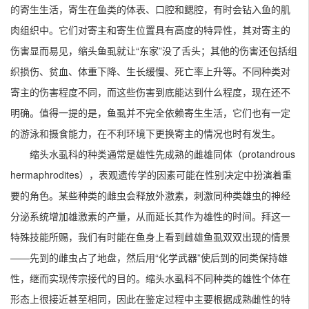
的寄生生活，寄生在鱼类的体表、口腔和鳃腔，有时会钻入鱼的肌
肉组织中。它们对寄主和寄生位置具有高度的特异性，其对寄主的
伤害显而易见，缩头鱼虱就让“东家”没了舌头；其他的伤害还包括组
织损伤、贫血、体重下降、生长缓慢、死亡率上升等。不同种类对
寄主的伤害程度不同，而这些伤害到底能达到什么程度，现在还不
明确。值得一提的是，鱼虱并不完全依赖寄生生活，它们也有一定
的游泳和摄食能力，在不利环境下更换寄主的情况也时有发生。
缩头水虱科的种类通常是雄性先成熟的雌雄同体（protandrous
hermaphrodites），表观遗传学的因素可能在性别决定中扮演着重
要的角色。某些种类的雌虫会释放外激素，刺激同种类雄虫的神经
分泌系统增加雄激素的产量，从而延长其作为雄性的时间。拜这一
特殊技能所赐，我们有时能在鱼身上看到雌雄鱼虱双双出现的情景
——先到的雌虫占了地盘，然后用“化学武器”使后到的同类保持雄
性，继而实现传宗接代的目的。缩头水虱科不同种类的雄性个体在
形态上很接近甚至相同，因此在鉴定过程中主要根据成熟雌性的特