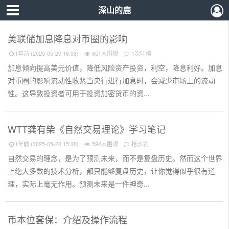
深山的鹿
美联储加息降息对币圈的影响
1年前 (2025-05-20 16:03)
651人围观
1次吐槽
加息倾向提高美元价值，降低风险资产投资，利空，降息利好。加息
对币圈的影响流动性收紧当央行进行加息时，会减少市场上的流动
性。这导致投资者可用于投资加密货币的资...
WTT龚有柴《自然交易理论》学习笔记
1年前 (2025-05-20 15:28)
594人围观
抢沙发
自然交易的理念，是为了预测未来，而不是复盘历史。然而这个世界
上绝大多数的技术分析，都只能够复盘历史，让你觉得似乎很有道
理，实际上毫无作用。预测未来是一件神奇...
币本位套保：介绍及操作流程