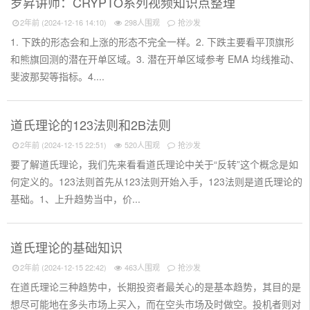
罗昇讲师：CRYPTO系列视频知识点整理
2年前 (2024-12-16 14:10)
298人围观
抢沙发
1. 下跌的形态会和上涨的形态不完全一样。2. 下跌主要看平顶旗形
和熊旗回测的潜在开单区域。3. 潜在开单区域参考 EMA 均线推动、
斐波那契等指标。4....
道氏理论的123法则和2B法则
2年前 (2024-12-15 22:51)
520人围观
抢沙发
要了解道氏理论，我们先来看看道氏理论中关于“反转”这个概念是如
何定义的。123法则首先从123法则开始入手，123法则是道氏理论的
基础。1、上升趋势当中，价...
道氏理论的基础知识
2年前 (2024-12-15 22:42)
463人围观
抢沙发
在道氏理论三种趋势中，长期投资者最关心的是基本趋势，其目的是
想尽可能地在多头市场上买入，而在空头市场及时做空。投机者则对