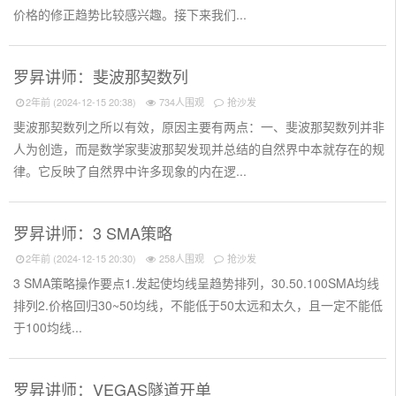
价格的修正趋势比较感兴趣。接下来我们...
罗昇讲师：斐波那契数列
2年前 (2024-12-15 20:38)
734人围观
抢沙发
斐波那契数列之所以有效，原因主要有两点：一、斐波那契数列并非
人为创造，而是数学家斐波那契发现并总结的自然界中本就存在的规
律。它反映了自然界中许多现象的内在逻...
罗昇讲师：3 SMA策略
2年前 (2024-12-15 20:30)
258人围观
抢沙发
3 SMA策略操作要点1.发起使均线呈趋势排列，30.50.100SMA均线
排列2.价格回归30~50均线，不能低于50太远和太久，且一定不能低
于100均线...
罗昇讲师：VEGAS隧道开单