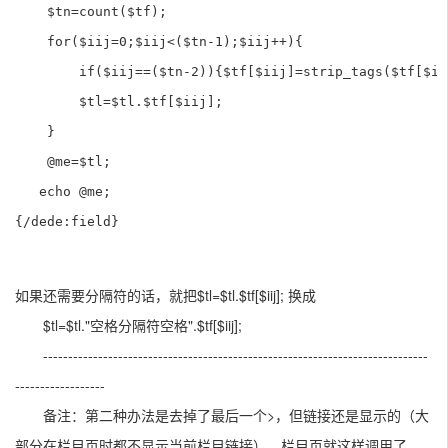
    $tn=count($tf);

    for($iij=0;$iij<($tn-1);$iij++){

        if($iij==($tn-2)){$tf[$iij]=strip_tags($tf[$iij
        $tl=$tl.$tf[$iij];

    }

    @me=$tl;

   echo @me;

{/dede:field}
如果还需要分隔符的话，就把$tl=$tl.$tf[$iij]; 换成
$tl=$tl."空格分隔符空格".$tf[$iij];
-----------------------------------------------------------------------------
------------------
备注：第二种办法是去掉了最后一个>，但链接还是显示的（大
部分在栏目页时都不显示当前栏目链接），栏目页就这样调用了，