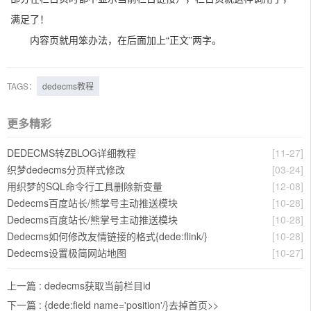
满足了！
内容页就用笨办法，在后面加上“正文”两字。
TAGS：
dedecms教程
更多精彩
DEDECMS转ZBLOG详细教程
[11-27]
织梦dedecms分页样式修改
[03-24]
用织梦的SQL命令行工具删除新变量
[12-08]
Dedecms百度站长/熊掌号主动推送模块
[10-28]
Dedecms百度站长/熊掌号主动推送模块
[10-28]
Dedecms如何修改友情链接的格式{dede:flink/}
[10-28]
Dedecms设置极简网站地图
[10-27]
上一篇 :
dedecms获取当前栏目id
下一篇 :
{dede:field name='position'/}去掉首页>>