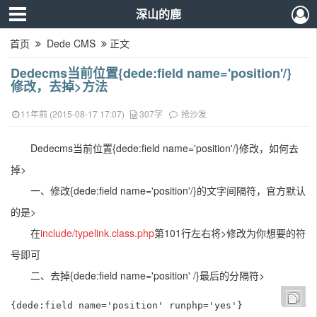
深山的鹿
首页
Dede CMS
正文
Dedecms当前位置{dede:field name='position'/}
修改，去掉>方法
11年前 (2015-08-17 17:07)
307字
抢沙发
Dedecms当前位置{dede:field name='position'/}修改，如何去
掉>
一、修改{dede:field name='position'/}的文字间隔符，官方默认
的是>
在
include/typelink.class.php
第101行左右将>修改为你想要的符
号即可
二、去掉{dede:field name='position' /}最后的分隔符>
{dede:field name='position' runphp='yes'}
