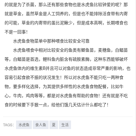
的就是为了杀菌，那么还有那些食物也是水虎鱼比较钟爱的呢？那
就是草金，虽然草金是人工饲养的，但是也不能排除活食带有内寄
的可能，草金的内寄带的虽比泥鳅少，但是成本高啊，长期喂食也
不是一回事！
水虎鱼食物菜单中那种喂食比较安全可靠
水虎鱼喂食中相对比较安全的鱼类有鲫鱼苗，麦穗鱼，白鲳苗
等，白鲳苗是首选，鲤科鱼内脏含有硫胺素酶，这种东西能够破坏
水虎鱼体内的维生素B并且可以对鱼的状态造成非常严重的影响，也
容易引起食欲不振的状况发生！所以对水虎鱼不能只吃一两种食
物，要多样化选择，为其提供多样性的水虎鱼食物配餐，比如牛
心，牛肉，鸡肉等等，都是对水虎鱼有帮助的食物！还有就是不吃
食的时候要下手狠一点，给他们饿几天估计什么都吃了！
TAGS：
水虎鱼
食人鱼
夏
生活