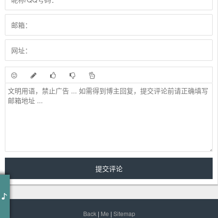
作词 : 楼南蔚
作曲 : 陈熙 Josh Chen
又到凤凰花朵开放的时候
想起某个好久不见老朋友
Back
|
Me
|
Sitemap