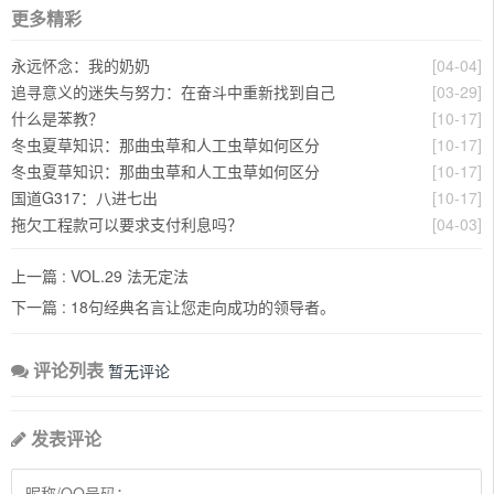
更多精彩
永远怀念：我的奶奶
[04-04]
追寻意义的迷失与努力：在奋斗中重新找到自己
[03-29]
什么是苯教？
[10-17]
冬虫夏草知识：那曲虫草和人工虫草如何区分
[10-17]
冬虫夏草知识：那曲虫草和人工虫草如何区分
[10-17]
国道G317：八进七出
[10-17]
拖欠工程款可以要求支付利息吗？
[04-03]
上一篇 :
VOL.29 法无定法
下一篇 :
18句经典名言让您走向成功的领导者。
评论列表
暂无评论
发表评论