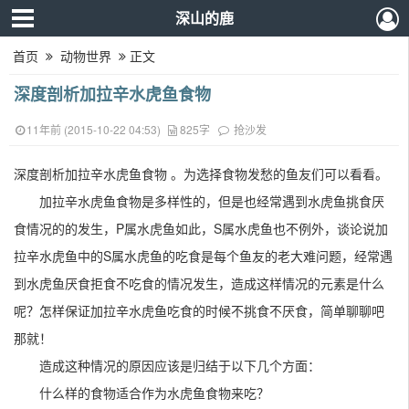
深山的鹿
首页
动物世界
正文
深度剖析加拉辛水虎鱼食物
11年前 (2015-10-22 04:53)
825字
抢沙发
深度剖析加拉辛水虎鱼食物 。为选择食物发愁的鱼友们可以看看。
加拉辛水虎鱼食物是多样性的，但是也经常遇到水虎鱼挑食厌
食情况的的发生，P属水虎鱼如此，S属水虎鱼也不例外，谈论说加
拉辛水虎鱼中的S属水虎鱼的吃食是每个鱼友的老大难问题，经常遇
到水虎鱼厌食拒食不吃食的情况发生，造成这样情况的元素是什么
呢？怎样保证加拉辛水虎鱼吃食的时候不挑食不厌食，简单聊聊吧
那就！
造成这种情况的原因应该是归结于以下几个方面：
什么样的食物适合作为水虎鱼食物来吃？