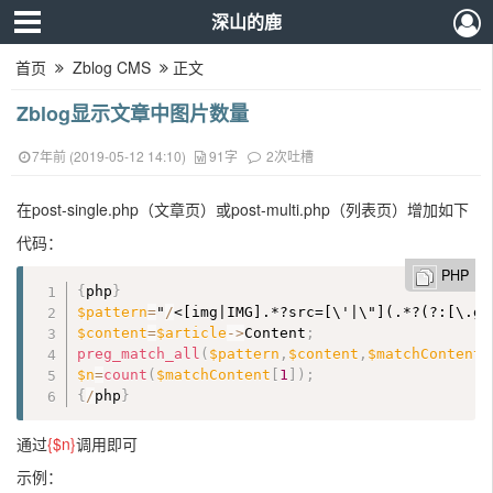
深山的鹿
首页
Zblog CMS
正文
Zblog显示文章中图片数量
7年前 (2019-05-12 14:10)
91字
2次吐槽
在post-single.php（文章页）或post-multi.php（列表页）增加如下
代码：
PHP
{
php
}
$pattern
=
"
/
<[img|IMG].*?src=[\'|\"](.*?(?:[\.gi
$content
=
$article
-
>
Content
;
preg_match_all
(
$pattern
,
$content
,
$matchContent
)
$n
=
count
(
$matchContent
[
1
]
)
;
{
/
php
}
通过
{$n}
调用即可
示例：