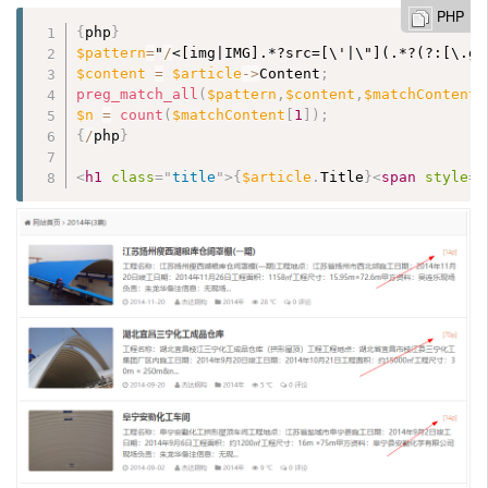
PHP
{
php
}
$pattern
=
"
/
<[img|IMG].*?src=[\'|\"](.*?(?:[\.gi
$content
=
$article
-
>
Content
;
preg_match_all
(
$pattern
,
$content
,
$matchContent
)
$n
=
count
(
$matchContent
[
1
]
)
;
{
/
php
}
<
h1
class
=
"
title
"
>
{
$article
.
Title
}
<
span
style
="