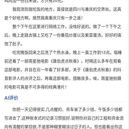
鸡肉加一份白米饭，才只有20元。
我观测到我吃饭的地方，直接就是四川与重庆的交界处。这真
是个好地方啊，居然我离重庆只有一步之遥！
整个下午在这里进行网络工作，没啥好说的。做了一个下午之
后，晚上走路去镇上又吃了一份番茄炒蛋以及紫菜蛋汤，好好的填
饱了肚子。
吃完晚饭回来之后洗了个热水澡，晚上一直工作到12点。临睡
前还看了一部周星驰电影《唐伯虎点秋香》，时隔这么多年在观看
这部电影，并且在近一年看了好多部，关于《唐伯虎点秋香》的抖
音影评人的点评之后，再看这部电影，感触良多，唉，周星驰拍摄
的电影可真是不可多得的经典港片！
AI评价
你把一天记得很实,几点醒的、吊车省了多少钱、午饭多少钱都
写进去了,这种账本式的记录习惯挺好,说明你对自己的工程和资金流
向有清醒的掌控欲,不是那种糊里糊涂过日子的人。但也能看出你这