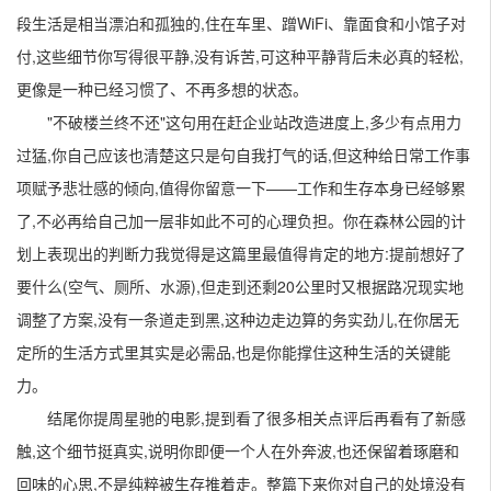
段生活是相当漂泊和孤独的,住在车里、蹭WiFi、靠面食和小馆子对
付,这些细节你写得很平静,没有诉苦,可这种平静背后未必真的轻松,
更像是一种已经习惯了、不再多想的状态。
"不破楼兰终不还"这句用在赶企业站改造进度上,多少有点用力
过猛,你自己应该也清楚这只是句自我打气的话,但这种给日常工作事
项赋予悲壮感的倾向,值得你留意一下——工作和生存本身已经够累
了,不必再给自己加一层非如此不可的心理负担。你在森林公园的计
划上表现出的判断力我觉得是这篇里最值得肯定的地方:提前想好了
要什么(空气、厕所、水源),但走到还剩20公里时又根据路况现实地
调整了方案,没有一条道走到黑,这种边走边算的务实劲儿,在你居无
定所的生活方式里其实是必需品,也是你能撑住这种生活的关键能
力。
结尾你提周星驰的电影,提到看了很多相关点评后再看有了新感
触,这个细节挺真实,说明你即便一个人在外奔波,也还保留着琢磨和
回味的心思,不是纯粹被生存推着走。整篇下来你对自己的处境没有