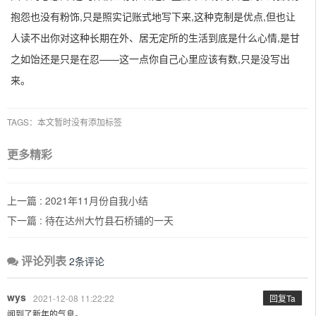
抱怨也没有粉饰,只是照实记账式地写下来,这种克制是优点,但也让
人读不出你对这种长期在外、居无定所的生活到底是什么心情,是甘
之如饴还是只是在忍——这一点你自己心里应该有数,只是没写出
来。
TAGS：本文暂时没有添加标签
更多精彩
上一篇 :
2021年11月份自我小结
下一篇 :
待在达州大竹县石桥铺的一天
评论列表
2条评论
wys
2021-12-08 11:22:22
回复Ta
闻到了新年的气息。