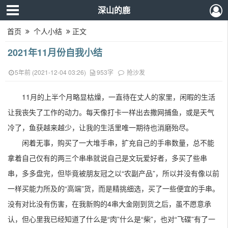
深山的鹿
首页
个人小结
正文
2021年11月份自我小结
5年前 (2021-12-04 03:26)
953字
抢沙发
11月的上半个月略显枯燥，一直待在丈人的家里，闲暇的生活
让我丧失了工作的动力。每天像打卡一样出去撒网捕鱼，或是天气
冷了，鱼获越来越少，让我的生活里唯一期待也消磨殆尽。
闲着无事，购买了一大堆手串，扩充自己的手串数量，总不能
拿着自己仅有的两三个串串就说自己是文玩爱好者，多买了些串
串，多多盘完，但毕竟被朋友冠之以“农副产品”，所以并没有像以前
一样买能力所及的“高端”货，而是精挑细选，买了一些便宜的手串。
没有对比没有伤害，在我新购的4串大金刚到货之后，虽不愿意承
认，但心里我已经知道了什么是“肉”什么是“柴”，也对“飞碟”有了一