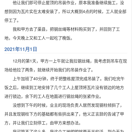
他让我们即可停止屋顶的吊装作业，原本我准备继续施工，没
想到因为瓦片实在太难安装了，所以大概到4点的时候，工人就全部
停工了。
我和甲方去了渠县，把钢丝绳等材料购买到了，并回到了工
地，今天晚上又和工人一起吃了晚饭。
2021年11月1日
12月的第1天，甲方一上午就让我拉钢丝绳，我考虑到吊车在现
场给他拉了两条，就继续开始我们的吊装作业了。
上午加班了40分钟，终于把整栋屋顶完成吊装了。我们吃完午
饭之后，继续到工地安排了几个工人上屋顶将瓦片没有锁边的地方
进行锁边，余下的工人在地面进行钢丝绳的张紧作业。
没想到下午的时候，业主的现场负责人居然发现钢柱倾斜了，
并且发现钢柱下方的基础都有些拱出来了，他义正言辞的告诫了甲
方，并让我们立刻停工，由甲方来想办法。
我可管不了这么多，我这个工地明明就两天半的活，到今天为