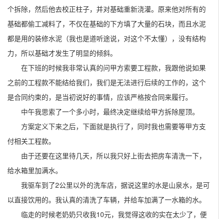
个拆除，然后他去校正柱子，并对基础重新浇灌。原来他对所有的
基础都偷工减料了，不仅在基础的下方填了大量的石块，而且水泥
都是用的装修水泥（我也是道听途说，对这个不太懂），没有结构
力，所以基础才发生了明显的倾斜。
在下班的时候我非常认真的问甲方索要工程款，我跟他说如果
之前的工程款不能结给我们，我们是无法进行后续的工作的，这个
是合同约束的，是当初说好的事情，应该严格按合同来履行。
中午我思索了一个多小时，最终决定继续给甲方拆除屋顶。
方案定义下来之后，下面就是执行了，同时我也需要等甲方支
付相关工程款。
由于还要在这里待几天，所以我只好上街去把房车清洗一下，
给水箱里加满水。
我驱车到了2公里以外的洗车店，据说这里的水是山泉水，是可
以直接饮用的。我认真的清洗了车辆，并给车加满了一水箱的水。
临走的时候老奶奶只收我10元，我觉得这收的实在太少了，便