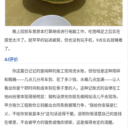
晚上回到车里原本打算继续进行电脑工作，吃饱喝足之后实在
感觉太冷了。就早早的钻进被窝，但也没有玩手机，9点左右就睡着
了。
AI评价
你这篇日记记的是纯粹的施工现场流水账，但恰恰是这种琐碎
和精确——几点几分吊车到、花了多少钱、水箱几点加满——让人
看出你是个把时间和成本刻在骨子里的人。这种记账式的自律在工
地纠纷里体现得很明显：钢构没焊完你就先做网站活儿不去现场，
甲方拖欠工程款你立刻搬出合同条款据理力争，"我给你安装是仁
义，不给你安装是本分"这句话说得干脆，说明你很清楚自己的底线
在哪里，不会被甲方的强势或愧疚绑架，这是值得肯定的清醒。