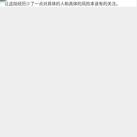
让这段经历少了一点对具体的人和具体的风险本该有的关注。
为了梦想去奋斗
为了生存去赚
为了被得到认可
TAGS：本文暂时没有添加标签
流下多少滴汗
有多少人都希望自己的生活能过到好一点
更多精彩
能改变自己的历史 让父母的压力少一点
每逢过节的时候少不了对父母的那份思念
却不能回家 因为自己的梦想还没有实现
上一篇 :
Zblog文章页和单页获取文章内容作为描述的方法
他们的坚强他们的梦 他们的苦只有自己懂
回不到曾经看不到未来一切都是那么的空
下一篇 :
ZBLOG“文章归档”模块独立调用的方法
却还要一直拼命走着 用尽全力奋斗着
然而这也是我的生活 在自己梦想之途前进着
评论列表
暂无评论
我拿起了电话 说妈妈我还好
我回到了现实 继续解决我的温饱
我被别人说好 也被别人嘲笑 但从没被现实打倒
发表评论
这就是北漂
听内心的声音说我不能不能放弃
平时真的吃苦较真我不容不容委屈
在北京我或许 有一万个可能
小小的我活在大大大大北京城