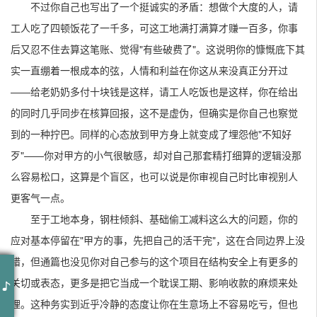
不过你自己也写出了一个挺诚实的矛盾：想做个大度的人，请
工人吃了四顿饭花了一千多，可这工地满打满算才赚一百多，你事
后又忍不住去算这笔账、觉得"有些破费了"。这说明你的慷慨底下其
实一直绷着一根成本的弦，人情和利益在你这从来没真正分开过
——给老奶奶多付十块钱是这样，请工人吃饭也是这样，你在给出
的同时几乎同步在核算回报，这不是虚伪，但确实是你自己也察觉
到的一种拧巴。同样的心态放到甲方身上就变成了埋怨他"不知好
歹"——你对甲方的小气很敏感，却对自己那套精打细算的逻辑没那
么容易松口，这算是个盲区，也可以说是你审视自己时比审视别人
更客气一点。
至于工地本身，钢柱倾斜、基础偷工减料这么大的问题，你的
应对基本停留在"甲方的事，先把自己的活干完"，这在合同边界上没
错，但通篇也没见你对自己参与的这个项目在结构安全上有更多的
背着沉重的包袱
来到大北京城
关切或表态，更多是把它当成一个耽误工期、影响收款的麻烦来处
做着普通的工作
理。这种务实到近乎冷静的态度让你在生意场上不容易吃亏，但也
当着普通的人