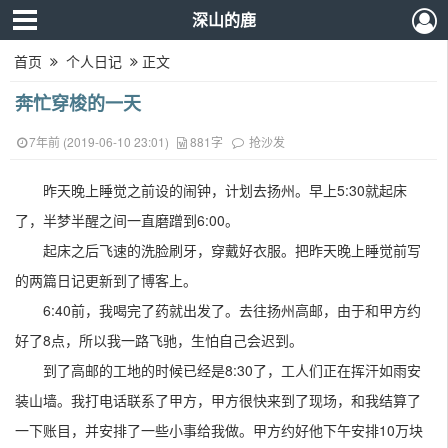
深山的鹿
首页
个人日记
正文
奔忙穿梭的一天
7年前 (2019-06-10 23:01)
881字
抢沙发
昨天晚上睡觉之前设的闹钟，计划去扬州。早上5:30就起床
了，半梦半醒之间一直磨蹭到6:00。
起床之后飞速的洗脸刷牙，穿戴好衣服。把昨天晚上睡觉前写
的两篇日记更新到了博客上。
6:40前，我喝完了药就出发了。去往扬州高邮，由于和甲方约
好了8点，所以我一路飞驰，生怕自己会迟到。
到了高邮的工地的时候已经是8:30了，工人们正在挥汗如雨安
装山墙。我打电话联系了甲方，甲方很快来到了现场，和我结算了
一下账目，并安排了一些小事给我做。甲方约好他下午安排10万块