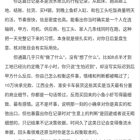
你这篇日记基本是流水账式的行程记录，从起床、跑高邮工
地、结账、拉货、买H钢，到晚上鱼虾入缸、和包工头吃饭商量明天
的活，节奏很快，信息密度也高。能看出你当时确实是一个人在连
轴转，甲方、司机、供应商、包工头、家人几条线同时在跑，这种
把一天完整记下来的习惯，本身就是很扎实的，对你日后复盘生
意、核对账目会有实际用处。
但通篇几乎只有"做了什么"，没有"想了什么"。比如8点半才到
工地已经比约定晚了半小时，你只说"生怕迟到"，却没写实际迟到后
甲方什么反应、你自己怎么权衡这件事，情绪和判断都被略过了；
10万块承兑款、江西业务、淮安卡车装货这些其实是当天最有分量
的商业细节，你都是一句话带过，反而买回来的小鱼小虾写得最细
致、最有感情。这不是坏事，说明那一刻的小确幸对你是真实的松
弛出口，但也暴露出你在记录时对"生意上的判断"是回避或者说无暇
细想的，只记结果不记决策依据，时间久了这类日记会变得像流水
单据，回头看很难还原当时你是怎么权衡取舍的。