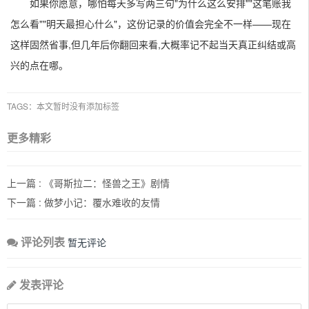
如果你愿意，哪怕每天多写两三句"为什么这么安排""这笔账我
怎么看""明天最担心什么"，这份记录的价值会完全不一样——现在
这样固然省事,但几年后你翻回来看,大概率记不起当天真正纠结或高
兴的点在哪。
TAGS：本文暂时没有添加标签
更多精彩
上一篇 :
《哥斯拉二：怪兽之王》剧情
下一篇 :
做梦小记：覆水难收的友情
评论列表
暂无评论
发表评论