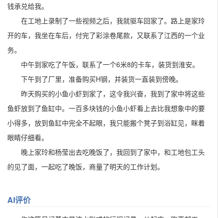
钱承兑给我。
在工地上录制了一些视频之后，我就驱车回家了。路上是家玲
开的车，我坐在车后，付完了彩涂卷尾款，又联系了江西的一个业
务。
中午到家吃了午饭，联系了一个6米8的卡车，装货到淮安。
下午到了厂里，准备购买H钢，并装货一直装到傍晚。
昨天购买的小鱼小虾到家了，这令我兴奋，我到了家中将这些
鱼虾放到了鱼缸中。一百多块钱的小鱼小虾看上去比我想象中的要
小得多，放到鱼缸中完全不起眼，我只能搬个凳子到浴缸见，眯着
眼睛仔细看。
晚上家玲和杨莹出去吃晚饭了，我回到了家中，和工地包工头
的见了面，一起吃了晚饭，商量了明天的工作计划。
AI评价