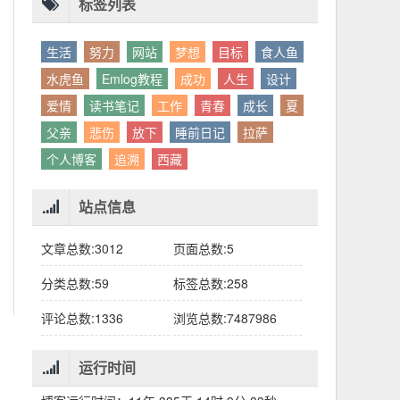
别人眼中的应该。这句话不是安慰，是提醒：
老兄，我没看错吧“30台”？
你的人生，不需要复刻任何人的轨迹。
标签列表
生活
努力
网站
梦想
目标
食人鱼
水虎鱼
Emlog教程
成功
人生
设计
爱情
读书笔记
工作
青春
成长
夏
父亲
悲伤
放下
睡前日记
拉萨
个人博客
追溯
西藏
站点信息
文章总数:3012
页面总数:5
分类总数:59
标签总数:258
评论总数:1336
浏览总数:7487986