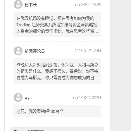
头空。青山依旧在，几度夕阳红。白发渔樵江
渚上，惯看秋月春风。一壶浊酒喜相逢。古今
多少事，都付笑谈中。这首词是《三国演义》
的开篇词，气势磅礴，感慨历史兴衰、人生短
暂。晚饭时在墙上看到这句诗，让人感慨万
秘书长
2026-3-17 16:40
千。历史长河滚滚向前，多少英雄豪杰都随江
水而去。人生短暂，更应珍惜当下，做好每一
在武汉机场没有睡觉，都在思考如何为我的
件事。
Trading 趋势交易系统增加账号资金与策略投
入资金的细分的责任规划。我在思考这些资金
的关系以及逻辑，账号资金是总资金池，策略
投入资金是每个策略单独分配的资金。昨天回
到家之后，我也在为博客增加这些功能，把交
新闻评论员
2026-3-17 12:54
易系统理念落实到代码层面。东西用久了需要
维护，人也是一样，累了就要好好休息。
昨晚和大哥对话到深夜，他问我：人和马斯克
的距离是什么。我想了很久，最后说：你不需
要成为马斯克，你只需要成为你想成为的自
己。说完这句话，我自己也被触动了。我们总
以为差距是钱、是资源、是运气，但真正的差
距可能是——马斯克从不问我应该成为谁，他
wys
2024-12-15 20:04
只问我想做什么。而我们，花了太多时间活成