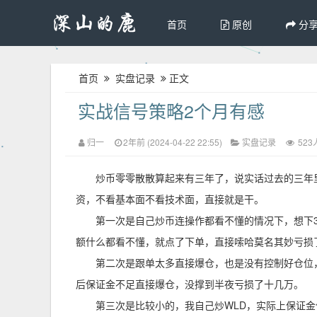
首页
原创
分
首页
实盘记录
正文
实战信号策略2个月有感
归一
2年前 (2024-04-22 22:55)
实盘记录
523
炒币零零散散算起来有三年了，说实话过去的三年
资，不看基本面不看技术面，直接就是干。
第一次是自己炒币连操作都看不懂的情况下，想下3
额什么都看不懂，就点了下单，直接嗦哈莫名其妙亏损
第二次是跟单太多直接爆仓，也是没有控制好仓位
后保证金不足直接爆仓，没撑到半夜亏损了十几万。
第三次是比较小的，我自己炒WLD，实际上保证