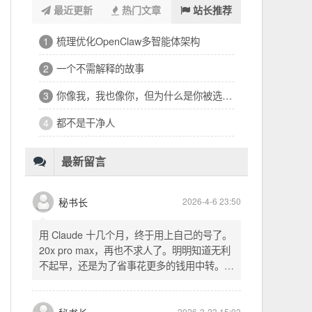
最近更新
热门文章
站长推荐
浑浑噩噩一整天，签了个十万的工程
1
32岁的深夜，有点惶恐
2
修车、装盖板、忙到深夜的琐碎一天
3
看完文德的二手房，护板一路响回电城
4
为孩子选学区的纠结，和深夜的释然
5
十六万二千八提了特斯拉，又看上东园公馆
6
最新留言
秘书长
2026-4-6 23:50
用 Claude 十几个月，终于用上自己的号了。
20x pro max，再也不求人了。明明知道无利