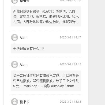
不起早，还是为了省事花更多的钱用中转。链
式代理两层梯子上美国家庭静态 ip 登号，
SSH 用 gost 做 HTTP+SOCKS 转换才能用
多 Agent。配置麻烦了点，设定好了后直接任
秘书长
2026-3-23 15:03
意 IP 进行 SSH 登录。畅用，值得纪念。
西藏日喀则有很多小众秘境：陈塘沟、吉隆
沟、定结湿地、佩枯措、曲登尼玛冰川、樟木
古镇。大部分地区需办理边防证，建议越野
车，最佳季节 5-10 月。从日喀则出发可陆路
经吉隆口岸前往加德满都，沿途风景绝美。
Alarm
2026-3-21 18:47
无法理解又有什么用？
Alarm
2026-3-21 18:45
关于音乐插件的所有修改已完成，可以设置是
否自动播放，是否随机播放。改了三个文件共
5 处： main.php： - 读取 autoplay / shuffle