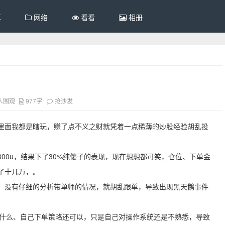
享
网络
看看
相册
人围观
977字
抢沙发
里面我都是瞎玩，赚了点不义之财就凭着一点稀薄的炒股经验胡乱投
00u，结果下了30%纯傻子的表现，现在想想都可笑，仓位、下单金
了十几万，。
，没有仔细的分析带单师的情况，就胡乱跟单，导致出现黑天鹅事件
金什么、自己下单策略还可以，只是自己对操作系统还是不熟悉，导致