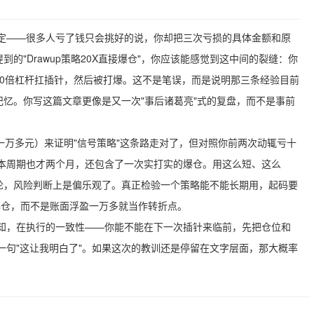
定——很多人亏了钱只会挑好的说，你却把三次亏损的具体金额和原
的"Drawup策略20X直接爆仓"，你应该能感觉到这中间的裂缝：你
20倍杠杆扛插针，然后被打爆。这不是笔误，而是说明那三条经验目前
记忆。你写这篇文章更像是又一次"事后诸葛亮"式的复盘，而不是事前
约一万多元）来证明"信号策略"这条路走对了，但对照你前两次动辄亏十
本周期也才两个月，还包含了一次实打实的爆仓。用这么短、这么
结论，风险判断上是偏乐观了。真正检验一个策略能不能长期用，起码要
上不爆仓，而不是账面浮盈一万多就当作转折点。
知，在执行的一致性——你能不能在下一次插针来临前，先把仓位和
一句"这让我明白了"。如果这次的教训还是停留在文字层面，那大概率