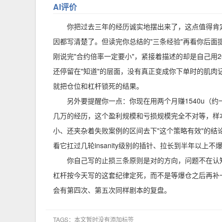
AI评价
你把过去三年的经历诚实地摆出来了，这点值得肯
因都写清楚了。但读完你总结的"三条经验"再看你后面提到
刚说完"合约倍率一定要小"，紧接着描述的却是自己用
还停留在"知道"的层面，没有真正变成你下单时的肌肉
就把仓位和杠杆锁死的结果。
另外要提醒你一点：你现在用两个月赚1540u（
几万的经历，这个盈利规模和亏损规模完全不对等，样
小、还夹杂着失败案例的区间去下"这个策略有效"的
看它扛过几轮insanity级别的插针、拉长到半年以
你自己写的止损三条原则是对的方向，问题不在认
杠杆按今天写的这套纪律定死，而不是等爆仓之后再补
会有第四次、第五次同样剧本的复盘。
TAGS：本文暂时没有添加标签