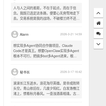
配置项 - 保存时写入这两个配置 - 表单中新增
一行两个复选框（自动播放音乐 / 默认随机播
放），带配套 CSS track.php： - 在 var
秘书长
2026-3-21 18:13
playlist = [...] 后面输出 _p4zAutoplay 和
_p4zShuffle 两个 JS 变量 script.js： -
人与人之间的差距，不在于起点，而在于信
autoplay 从后端变量读取，不再硬编码 false
念。我既已选定这条路，便要心无旁骛地走下
- shuffle 后台开启时强制随机，否则走
去。交易系统是我的战场，不破楼兰终不还。
localStorage 用户偏好
一切桎梏，皆为浮云；一切杂念，皆可舍弃。
唯有目标，不可动摇。
Alarm
2026-3-21 14:59
想实现多Agent协同合作做项目，Claude
Code才是真王。想要OpenClaw实现多Agent
根本不可行，把搞多bot多Agent进来，根本
就是给opus画蛇添足。
秘书长
2026-3-17 16:42
滚滚长江东逝水，浪花淘尽英雄。是非成败转