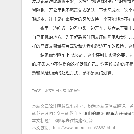
发现花费远比想象中少，这种"早知道就不拖了"的懊
冒险跑一万公里也不愿意先去确认一下实际成本，这个
避成本，往往是在拿更大的风险去换一个可能根本不存在
夜里一边吃饭一边看电影一边开车，从六点开到十
自己正视的地方。为了赶路省时间去压缩睡眠和专注力
样的严谨去衡量疲劳驾驶和边看电影边开车的风险，这
结尾你说睡车上"太low"，这个评判其实没必要
的,不丢人也不值得你这样贬低自己。你更该关心的不
惫和风险边缘的处理方式，是不是真的划算。
TAGS：本文暂时没有添加标签
本站文章除注明转载/出处外，均为本站原创或翻译。
转载请注明 : 文章转载自
深山的鹿
驱车去往福建
本文标题：《驱车去往福建邵武》
本文链接：http://www.noteet.com/2362.html