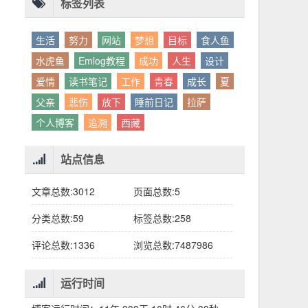
别人眼中的应该。这句话不是安慰，是提醒：
老兄，我没看错吧“30台”？
你的人生，不需要复刻任何人的轨迹。
标签列表
生活
努力
网站
梦想
目标
食人鱼
水虎鱼
Emlog教程
成功
人生
设计
爱情
读书笔记
工作
青春
成长
夏
父亲
悲伤
放下
睡前日记
拉萨
个人博客
追溯
西藏
站点信息
文章总数:3012
页面总数:5
分类总数:59
标签总数:258
评论总数:1336
浏览总数:7487986