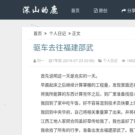
首页
原创
分
首页
个人日记
正文
驱车去往福建邵武
归一
7年前 (2019-07-23 22:56)
个人日记
166
首先说明这一天是充实的一天。
早晨起床之后继续计算罩棚的工程量，发现里面还
将我所能算的东西计算完毕之后，到厂里准备找技
我回到了家中吃午饭，好不容易混到技术员快要上
我回到中央华府，自己将相关重量算了出来。并将
江西工地人家把合同盖好章传给我了，我也盖好了
我收拾了所有的行李，准备出发去福建邵武了。我