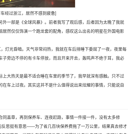
开车经过浙江，居然不感到疲惫]
另外一部是《全球风暴》。前者我写了观后感，后者因为太晚了我就
祖居然仅仅饰演一个跑龙套的配角，感叹这么出名的明星在外国电影
务区，灯光昏暗。天气非常闷热，我就在车后排睡下委屈了一夜，夜里每
车子旁边不停的有卡车停放，而且开来开去，轰鸣声不绝于耳，我必
际上大热天是最不适合睡在车里的季节了，我早就深有感触。只不过
的在车上过夜。其实这并不是什么值得说出来炫耀的事情，只能说自
合同盖章，再到保养车、连夜赶路，事情一件接一件，没有太多修
事的反思挺有意思——为了省几百块保养费拖了一万公里，结果真去修才