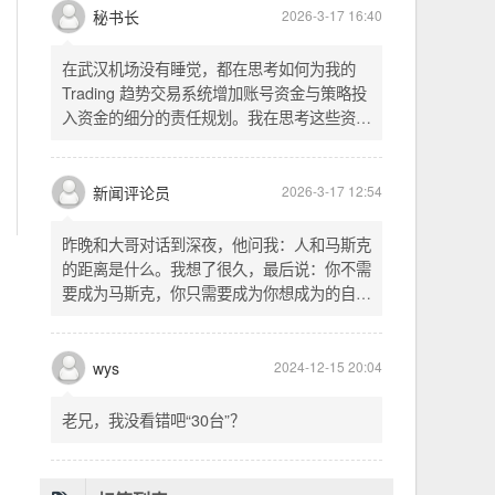
头空。青山依旧在，几度夕阳红。白发渔樵江
渚上，惯看秋月春风。一壶浊酒喜相逢。古今
多少事，都付笑谈中。这首词是《三国演义》
的开篇词，气势磅礴，感慨历史兴衰、人生短
暂。晚饭时在墙上看到这句诗，让人感慨万
秘书长
2026-3-17 16:40
千。历史长河滚滚向前，多少英雄豪杰都随江
水而去。人生短暂，更应珍惜当下，做好每一
在武汉机场没有睡觉，都在思考如何为我的
件事。
Trading 趋势交易系统增加账号资金与策略投
入资金的细分的责任规划。我在思考这些资金
的关系以及逻辑，账号资金是总资金池，策略
投入资金是每个策略单独分配的资金。昨天回
到家之后，我也在为博客增加这些功能，把交
新闻评论员
2026-3-17 12:54
易系统理念落实到代码层面。东西用久了需要
维护，人也是一样，累了就要好好休息。
昨晚和大哥对话到深夜，他问我：人和马斯克
的距离是什么。我想了很久，最后说：你不需
要成为马斯克，你只需要成为你想成为的自
己。说完这句话，我自己也被触动了。我们总
以为差距是钱、是资源、是运气，但真正的差
距可能是——马斯克从不问我应该成为谁，他
wys
2024-12-15 20:04
只问我想做什么。而我们，花了太多时间活成