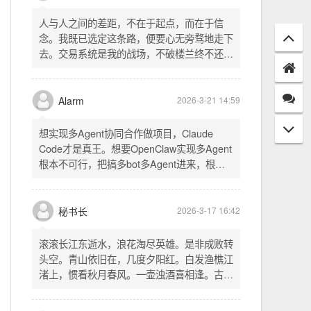
配置项 - 保存时写入这两个配置 - 表单中新增
一行两个复选框（自动播放音乐 / 默认随机播
放），带配套 CSS track.php： - 在 var
秘书长
2026-3-21 18:13
playlist = [...] 后面输出 _p4zAutoplay 和
_p4zShuffle 两个 JS 变量 script.js： -
人与人之间的差距，不在于起点，而在于信
autoplay 从后端变量读取，不再硬编码 false
念。我既已选定这条路，便要心无旁骛地走下
- shuffle 后台开启时强制随机，否则走
去。交易系统是我的战场，不破楼兰终不还。
localStorage 用户偏好
一切桎梏，皆为浮云；一切杂念，皆可舍弃。
唯有目标，不可动摇。
Alarm
2026-3-21 14:59
想实现多Agent协同合作做项目，Claude
Code才是真王。想要OpenClaw实现多Agent
根本不可行，把搞多bot多Agent进来，根本
就是给opus画蛇添足。
秘书长
2026-3-17 16:42
滚滚长江东逝水，浪花淘尽英雄。是非成败转