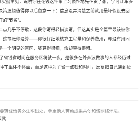
悔其实挺常见，说明你在花钱这件事上习惯性地先往贵了想，宁可让车多
决策逻辑值得你以后留意一下：信息没弄清楚之前就用最坏假设去回
的"节省"。
二点几乎不停歇，这段你写得轻描淡写，但这其实是全篇里最该被你
，这笔账你没算——你很仔细地核算工程量和保养费用，却没有用同
是一个明显的盲区，钱算得很细，命却算得很粗。
，为了省钱省时间在服务区将就一夜，是很多在外奔波做事的人都经历过
是睡车里体不体面，而是这种为了省一点钱和时间，反复把自己逼到疲
若要转载请务必注明出处，尊重他人劳动成果共创和谐网络环境。
邵武