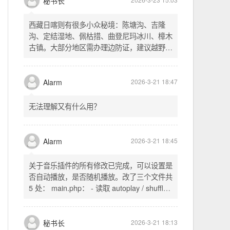
不起早，还是为了省事花更多的钱用中转。链
式代理两层梯子上美国家庭静态 ip 登号，
SSH 用 gost 做 HTTP+SOCKS 转换才能用
多 Agent。配置麻烦了点，设定好了后直接任
秘书长
2026-3-23 15:03
意 IP 进行 SSH 登录。畅用，值得纪念。
西藏日喀则有很多小众秘境：陈塘沟、吉隆
沟、定结湿地、佩枯措、曲登尼玛冰川、樟木
古镇。大部分地区需办理边防证，建议越野
车，最佳季节 5-10 月。从日喀则出发可陆路
经吉隆口岸前往加德满都，沿途风景绝美。
Alarm
2026-3-21 18:47
无法理解又有什么用？
Alarm
2026-3-21 18:45
关于音乐插件的所有修改已完成，可以设置是
否自动播放，是否随机播放。改了三个文件共
5 处： main.php： - 读取 autoplay / shuffle