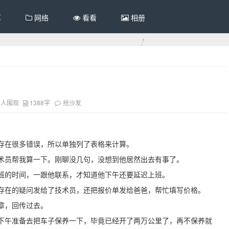
享
网络
看看
相册
2人围观
1388字
抢沙发
存在很多错误，所以单独列了表格来计算。
术员帮我算一下。刚聊没几句，没想到他居然出去有事了。
班的时间，一跟他联系，才知道他下午还要延迟上班。
存在的疑问发给了技术员，还把报价单发给爸爸，帮忙填写价格。
章，回传过去。
下午准备去把车子保养一下，毕竟已经开了两万公里了，再不保养就