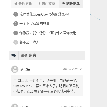
最近更新
热门文章
站长推荐
浑浑噩噩一整天，签了个十万的工程
1
32岁的深夜，有点惶恐
2
修车、装盖板、忙到深夜的琐碎一天
3
看完文德的二手房，护板一路响回电城
4
为孩子选学区的纠结，和深夜的释然
5
十六万二千八提了特斯拉，又看上东园公馆
6
最新留言
秘书长
2026-4-6 23:50
用 Claude 十几个月，终于用上自己的号了。
20x pro max，再也不求人了。明明知道无利