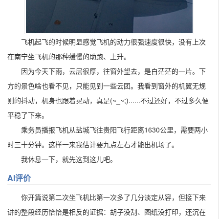
飞机起飞的时候明显感觉飞机的动力很强速度很快，没有上次
在南宁坐飞机的那种缓慢的助跑、上升。
因为今天下雨，云层很厚，往窗外望去，是白茫茫的一片。下
方的景色啥也看不见，只能见到一些云团。我看到窗外的机翼无规
则的抖动，机身也跟着晃动，真是(~_~;)......不过还好，不过多久便
平稳了下来。
乘务员播报飞机从盐城飞往贵阳飞行距离1630公里，需要两小
时三十分钟。这样一来我估计要九点左右才能出机场了。
我休息一下，就先这到这儿吧。
AI评价
你开篇说第二次坐飞机比第一次多了几分淡定从容，但接下来
讲的整段经历恰恰是相反的证据：胡子没刮、图纸没打印，还沉在