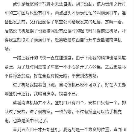
或许是我沉溺于写脚本无法自拔，胡子没刮，该为贵州之行打
印的工程图片也没有打印。两点出头才匆匆忙忙的叫滴滴打车，准
备出发之前，又仔细阅读了航空公司给我发来的短信，定睛一看，
居然说飞机延误了也要按照没有延误时的起飞时间提前进机场，吓
得我立刻取消了滴滴订单，赶紧收拾东西自行开车去盐城南洋机
场。
一路上我开的飞快一直在加速度，由于下雨我的精神也是高度
紧张，为了赶时间走错了车道一不小心多开了六公里，之后更是马
不停蹄急加速，好在全程有惊无险，平安到达机场。
进了机场我提着包飞跑，自动值机已经不可以了，好在人工办
理登机卡还行，我暗自庆幸，窃喜不已。
盐城南洋机场并不大，登机口只有四个，安检口只有一个。排
队过了安检，进了候机室，一顿苦等，不过有插座可以给手机充
电，也算是美中不足了。
直到五点四十才开始登机，我选的是一个靠窗的位置，直到飞