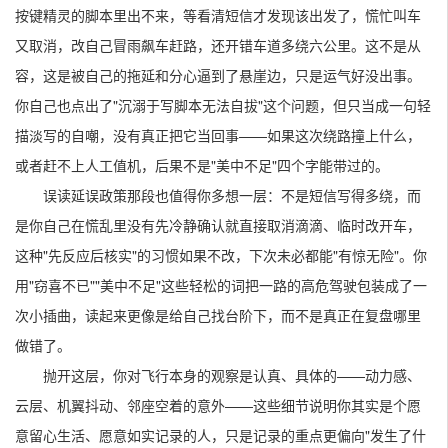
按键精灵的脚本里出不来，等看清短信才发现该出发了，慌忙叫车
又取消，改自己冒雨飙车赶路，还开错车道多绕六公里。这不是从
容，这是被自己的拖延和分心逼到了悬崖边，只是运气好没出事。
你自己也点出了"沉溺于写脚本无法自拔"这个问题，但只当成一句轻
描淡写的自嘲，没有真正把它当回事——如果这次绕路撞上什么，
或者赶不上人工值机，后果不是"美中不足"四个字能带过的。
误读延误政策那段也值得你多想一层：不是短信写得多绕，而
是你自己在慌乱里没有先冷静确认就直接取消滴滴、临时改开车，
这种"先反应后核实"的习惯如果不改，下次未必都能"有惊无险"。你
用"窃喜不已""美中不足"这些轻松的词把一路的高危驾驶包装成了一
次小插曲，读起来更像是给自己找台阶下，而不是真正在复盘哪里
做错了。
抛开这层，你对飞行本身的观察是认真、具体的——动力感、
云层、机翼抖动、邻座空着的意外——这些细节说明你其实是个愿
意留心生活、愿意如实记录的人，只是记录的重点更偏向"发生了什