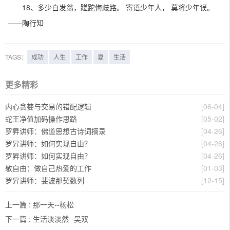
18、多少白发翁，蹉跎悔歧路。 寄语少年人， 莫将少年误。
——陶行知
TAGS：
成功
人生
工作
夏
生活
更多精彩
内心贪婪与交易的错配逻辑
[06-04]
蛇王净值加码操作思路
[05-02]
罗昇讲师：佛道思想古诗词摘录
[04-26]
罗昇讲师：如何实现自由？
[04-26]
罗昇讲师：如何实现自由？
[04-26]
敬自由：做自己热爱的工作
[01-03]
罗昇讲师：斐波那契数列
[12-15]
上一篇 :
那一天--杨松
下一篇 :
生活淡淡然--吴双