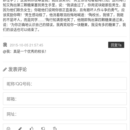
知又掏出第三颗糖果塞到男生手里，说：“我调查过了，你用泥块砸那些男生，是
因为他们欺负女生；你砸他们说明你很正直善良，且有跟坏人作斗争的勇气，应
该奖励你啊！”男生感动极了，他流着眼泪后悔地喊道：“陶校长，我错了，我砸
的不是坏人，而是同学……”陶行知满意地笑了，他随即掏出第四颗糖果递过来，
说：“为你正确地认识自己的错误，我再奖给你一块糖果，我没有多的糖果了，我
们的谈话也可以结束了。
我
2015-10-05 21:57:45
回复Ta
@我：真是一个优秀的校长！
发表评论