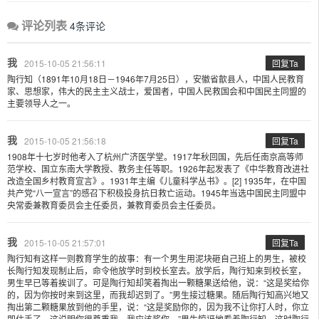
评论列表
4条评论
我
2015-10-05 21:56:11
回复Ta
陶行知（1891年10月18日－1946年7月25日），安徽省歙县人，中国人民教育
家、思想家，伟大的民主主义战士，爱国者，中国人民救国会和中国民主同盟的
主要领导人之一。
我
2015-10-05 21:56:18
回复Ta
1908年十七岁时他考入了杭州广济医学堂。1917年秋回国，先后任南京高等师
范学校、国立东南大学教授、教务主任等职。1926年起发表了《中华教育改进社
改造全国乡村教育宣言》。1931年主编《儿童科学丛书》。[2] 1935年，在中国
共产党“八一宣言”的感召下积极投身抗日救亡运动。1945年当选中国民主同盟中
央常委兼教育委员会主任委员，兼教育委员会主任委员。
我
2015-10-05 21:57:01
回复Ta
陶行知有这样一则教育学生的故事：有一个男生用泥块砸自己班上的男生，被校
长陶行知发现制止后，命令他放学时到校长室去。放学后，陶行知来到校长室，
男生早已等着挨训了。可是陶行知却笑着掏出一颗糖果送给他，说：“这是奖给你
的，因为你按时来到这里，而我却迟到了。”男生接过糖果。随后陶行知高兴地又
掏出第二颗糖果放到他的手里，说：“这是奖励你的，因为我不让你打人时，你立
即住手了，这说明你很尊重我，我应该奖你。”男生惊讶地看着陶行知。这时陶行